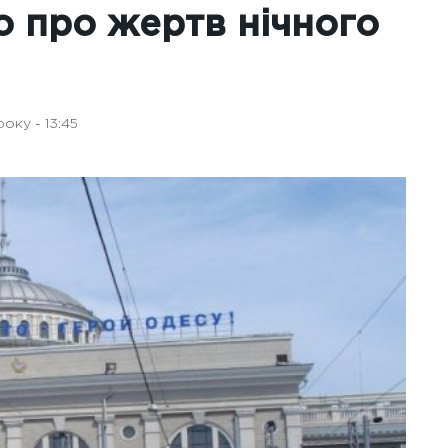
о про жертв нічного
оку - 13:45