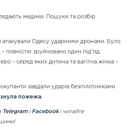
оглядають медики. Пошуки та розбір
РФ атакували Одесу ударними дронами. Було
 – повністю зруйновано один під’їзд,
ро – серед яких дитина та вагітна жінка –
і окупанти завдали ударів безпілотниками
ахнула пожежа
.
в
Telegram
і
Facebook
і читайте
ршими!