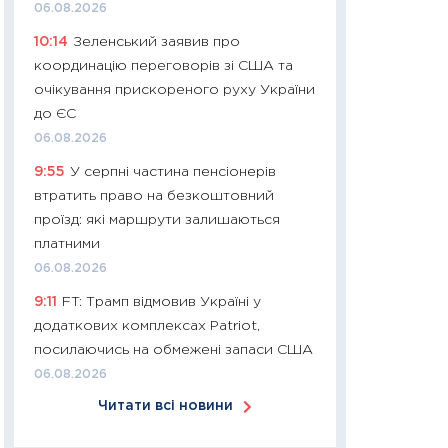
06.08.2026
30.03.2026
10:14
Зеленський заявив про
11:26
Золото по $
координацію переговорів зі США та
$80: час купуват
очікування прискореного руху України
прибуток?
до ЄС
12.03.2026
06.08.2026
11:27
Економіка Ук
9:55
У серпні частина пенсіонерів
що змінилося за 4
втратить право на безкоштовний
перспективи розв
проїзд: які маршрути залишаються
стабільності
платними
24.02.2026
06.08.2026
11:26
Споживання 
9:11
FT: Трамп відмовив Україні у
2025–2026: струк
додаткових комплексах Patriot,
заощадження та л
посилаючись на обмежені запаси США
оцінками KSE Inst
06.08.2026
18.02.2026
Читати всі новини
11:27
Зарплати на
— хто диктує умо