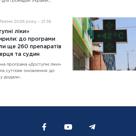
 для громадян України,...
Липня 2026 року - 21:36
упні ліки»
рили: до програми
и ще 260 препаратів
ерця та судин
на програма «Доступні ліки»
ла суттєве оновлення: до
у додали...