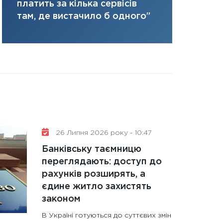
ризики та 
платить за кілька сервісів
31.12.2025
там, де вистачило б одного”
Читати в
26 Липня 2026 року - 10:47
Банківську таємницю
переглядають: доступ до
рахунків розширять, а
єдине житло захистять
законом
В Україні готуються до суттєвих змін