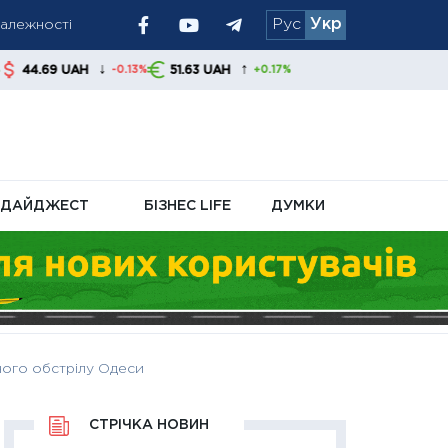
Рус
Укр
атформі
↓
↑
51.63 UAH
-0.13%
+0.17%
ДАЙДЖЕСТ
БІЗНЕС LIFE
ДУМКИ
чного обстрілу Одеси
СТРІЧКА НОВИН