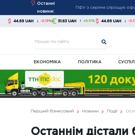
Skip
Останні
Макрон засудив ракетні уда
to
новини:
На Чернігівщині проведено 
content
↓
↑
↓
AH
51.63 UAH
44.69 UAH
51.63 UAH
-0.13%
+0.17%
-0.13%
Української універсальної б
ЕКОНОМІКА
ПОЛІТИКА
СУСПІ
Перший бізнесовий
Новини
Події
Оста
Останнім дістали 