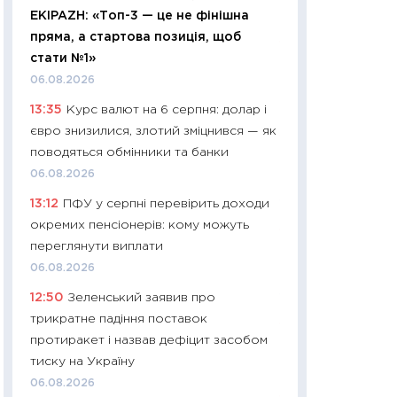
EKIPAZH: «Топ-3 — це не фінішна
29.06.2026
пряма, а стартова позиція, щоб
11:27
Вступ-2026 в
стати №1»
контракту, топ ун
06.08.2026
правила для абіту
13:35
Курс валют на 6 серпня: долар і
23.06.2026
євро знизилися, злотий зміцнився — як
11:29
Долар по 51,5
поводяться обмінники та банки
тисяч: що наспра
06.08.2026
Бюджетна деклар
13:12
ПФУ у серпні перевірить доходи
19.06.2026
окремих пенсіонерів: кому можуть
11:22
Кадровий деф
переглянути виплати
вакансії: що зав
06.08.2026
найму
12:50
Зеленський заявив про
11.06.2026
трикратне падіння поставок
11:27
Дорожчає ще
протиракет і назвав дефіцит засобом
промислові ціни з
тиску на Україну
30.04.2026
06.08.2026