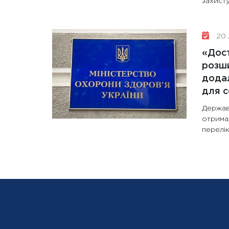
захисту
20 
«Дост
розши
додал
для с
Держав
отрима
перелік