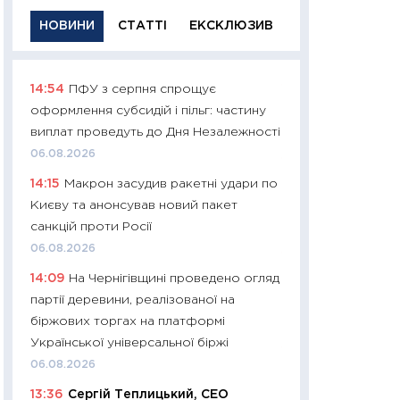
НОВИНИ
СТАТТІ
ЕКСКЛЮЗИВ
14:54
ПФУ з серпня спрощує
11:29
Якісна інфо
оформлення субсидій і пільг: частину
успішного інвест
виплат проведуть до Дня Незалежності
21.07.2026
06.08.2026
11:26
Як заробити
14:15
Макрон засудив ракетні удари по
дохідність, ризик
Києву та анонсував новий пакет
державних обліга
санкцій проти Росії
08.07.2026
06.08.2026
11:20
Ціна здоров’
14:09
На Чернігівщині проведено огляд
медицина майбут
партії деревини, реалізованої на
витрати людей
біржових торгах на платформі
01.07.2026
Української універсальної біржі
11:24
Професії ма
06.08.2026
рухається освіта 
13:36
Сергій Теплицький, СЕО
платитимуть біл