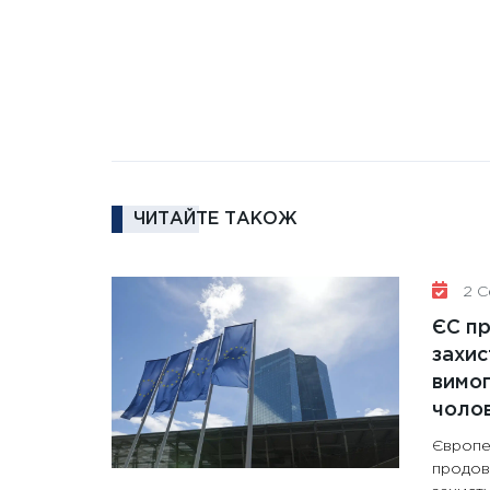
ЧИТАЙТЕ ТАКОЖ
2 Се
ЄС п
захис
вимо
чолов
Європе
продов