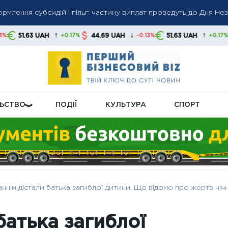
ри по Києву та анонсував новий пакет санкцій проти Росії
огляд партії деревини, реалізованої на біржових торгах на пл
↑
↓
↑
44.69 UAH
51.63 UAH
44.69 UAH
+0.17%
-0.13%
+0.17%
іржі
ЛЬСТВО
ПОДІЇ
КУЛЬТУРА
СПОРТ
ннім дістали батька загиблої дитини. Що відомо про жертв ні
батька загиблої