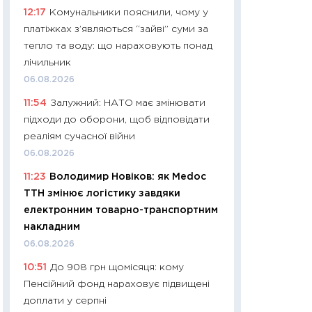
11:32
Більше зао
12:17
Комунальники пояснили, чому у
впевненості: як 
платіжках з’являються “зайві” суми за
поведінка україн
тепло та воду: що нараховують понад
27.04.2026
лічильник
11:28
Чому їжа зн
06.08.2026
як змінився прод
11:54
Залужний: НАТО має змінювати
українців у 2026 
підходи до оборони, щоб відповідати
13.04.2026
реаліям сучасної війни
11:29
Скільки нас
06.08.2026
великодній кошик
11:23
Володимир Новіков: як Medoc
власний розраху
ТТН змінює логістику завдяки
набору порівняно
електронним товарно-транспортним
оцінкою
накладним
06.04.2026
06.08.2026
11:24
Скільки кош
10:51
До 908 грн щомісяця: кому
стримування у 202
Пенсійний фонд нараховує підвищені
розмови з Майко
доплати у серпні
арифметики пер