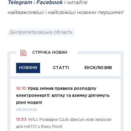
Telegram
і
Facebook
і читайте
найважливіші і найсвіжіші новини першими!
Дніпропетровська область
СТРІЧКА НОВИН
НОВИНИ
СТАТТІ
ЕКСКЛЮЗИВ
16:10
Уряд змінив правила розподілу
11:29
Як
електроенергії: влітку та взимку діятимуть
інвест
різні моделі
21.07.20
08.08.2026
11:26
Як
15:53
WSJ: Розвідка США фіксує нові загрози
ризики
для НАТО з боку Росії
облігац