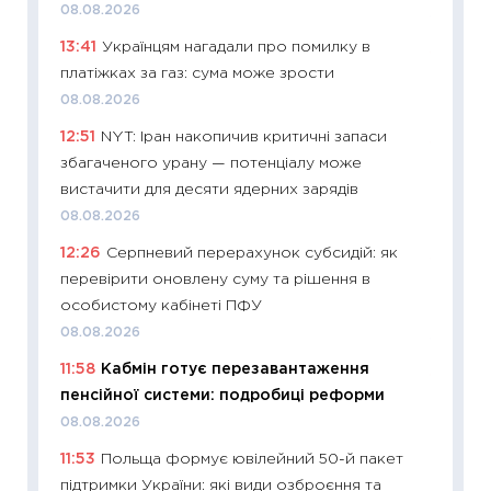
08.08.2026
11.06.20
13:41
Українцям нагадали про помилку в
11:27
До
платіжках за газ: сума може зрости
ціни зм
08.08.2026
30.04.2
12:51
NYT: Іран накопичив критичні запаси
11:32
Бі
збагаченого урану — потенціалу може
впевне
вистачити для десяти ядерних зарядів
поведін
08.08.2026
27.04.2
12:26
Серпневий перерахунок субсидій: як
11:28
Чо
перевірити оновлену суму та рішення в
змінив
особистому кабінеті ПФУ
2026 р
08.08.2026
13.04.20
11:58
Кабмін готує перезавантаження
11:29
Ск
пенсійної системи: подробиці реформи
кошик 
08.08.2026
базово
11:53
Польща формує ювілейний 50-й пакет
оцінко
підтримки України: які види озброєння та
06.04.2