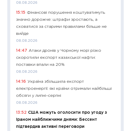
08.08.2026
08.07.2
15:15
Фінансові порушення коштуватимуть
11:20
Ці
значно дорожче: штрафи зростають, а
майбут
сховатися за старими правилами більше не
01.07.2
вийде
11:24
Пр
08.08.2026
освіта 
14:47
Атаки дронів у Чорному морі різко
29.06.2
скоротили експорт казахської нафти:
11:27
Вс
поставки впали на 20%
топ уні
08.08.2026
абітурі
14:16
Україна збільшила експорт
23.06.2
електроенергії: які країни отримали найбільші
11:29
До
обсяги у липні–серпні
наспра
08.08.2026
2027–2
13:52
США можуть оголосити про угоду з
19.06.20
Іраном найближчими днями: Бессент
11:22
Ка
підтвердив активні переговори
що зав