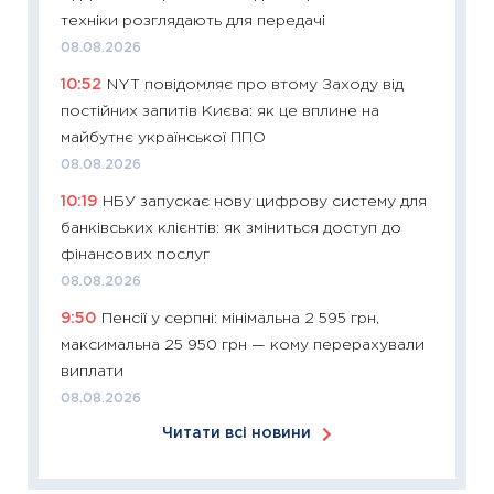
техніки розглядають для передачі
11:24
Ск
08.08.2026
у 2026
10:52
NYT повідомляє про втому Заходу від
KSE до
постійних запитів Києва: як це вплине на
30.03.2
майбутнє української ППО
11:26
Зо
08.08.2026
купува
10:19
НБУ запускає нову цифрову систему для
12.03.20
банківських клієнтів: як зміниться доступ до
11:27
Ек
фінансових послуг
змінило
08.08.2026
розвитк
9:50
Пенсії у серпні: мінімальна 2 595 грн,
24.02.2
максимальна 25 950 грн — кому перерахували
11:26
Сп
виплати
2026: 
08.08.2026
ліквідн
Читати всі новини
18.02.20
11:27
За