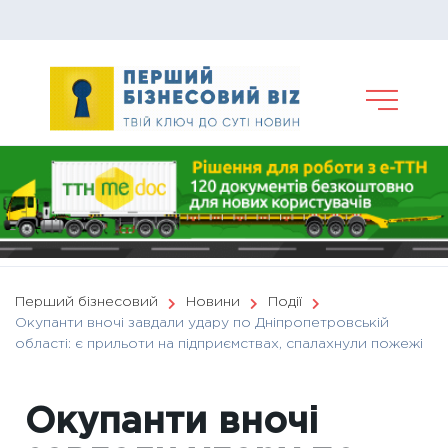
Skip
to
content
Перший бізнесовий
Новини
Події
Окупанти вночі завдали удару по Дніпропетровській
області: є прильоти на підприємствах, спалахнули пожежі
Окупанти вночі