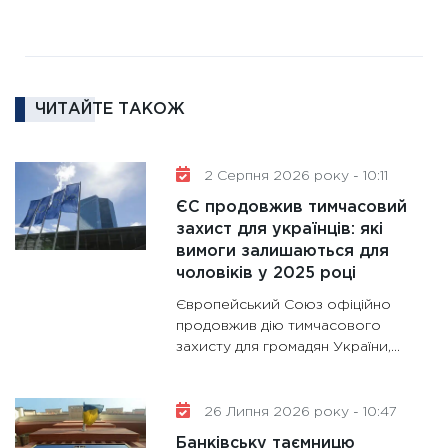
диктує
16.02.20
11:30
Ре
роль US
ЧИТАЙТЕ ТАКОЖ
та зни
30.01.20
11:30
Кр
2 Серпня 2026 року - 10:11
роблять
ЄС продовжив тимчасовий
28.01.20
захист для українців: які
вимоги залишаються для
11:28
Де
чоловіків у 2025 році
гранто
13.01.20
Європейський Союз офіційно
продовжив дію тимчасового
11:30
Ст
захисту для громадян України,...
майбут
31.12.20
26 Липня 2026 року - 10:47
Банківську таємницю