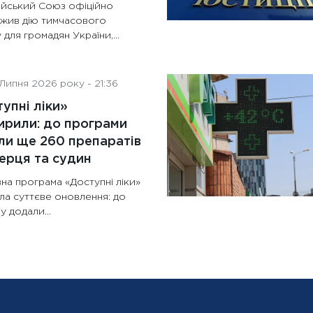
йський Союз офіційно
жив дію тимчасового
 для громадян України,...
Липня 2026 року - 21:36
упні ліки»
рили: до програми
и ще 260 препаратів
ерця та судин
на програма «Доступні ліки»
ла суттєве оновлення: до
у додали...