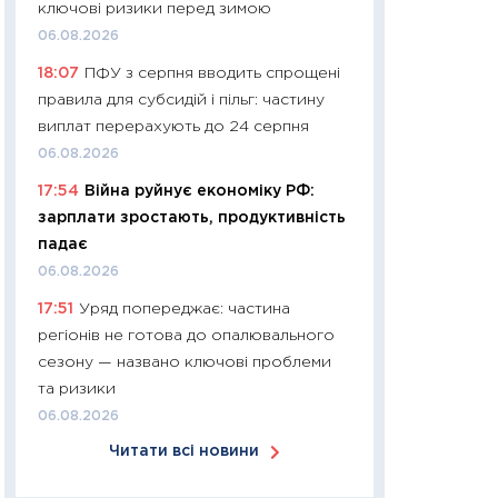
ключові ризики перед зимою
30.03.2026
06.08.2026
11:26
Золото по $
18:07
ПФУ з серпня вводить спрощені
$80: час купуват
правила для субсидій і пільг: частину
прибуток?
виплат перерахують до 24 серпня
12.03.2026
06.08.2026
11:27
Економіка Ук
17:54
Війна руйнує економіку РФ:
що змінилося за 4
зарплати зростають, продуктивність
перспективи розв
падає
стабільності
06.08.2026
24.02.2026
17:51
Уряд попереджає: частина
11:26
Споживання 
регіонів не готова до опалювального
2025–2026: струк
сезону — названо ключові проблеми
заощадження та л
та ризики
оцінками KSE Inst
06.08.2026
18.02.2026
Читати всі новини
11:27
Зарплати на
— хто диктує умо