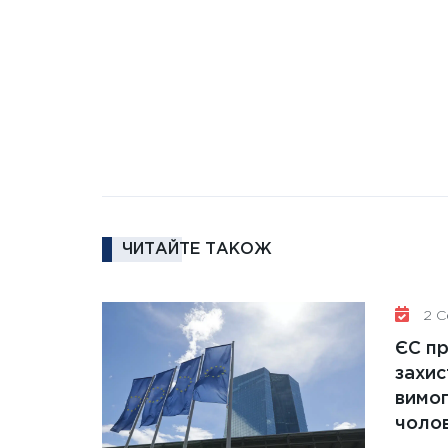
ЧИТАЙТЕ ТАКОЖ
2 Се
ЄС п
захис
вимо
чолов