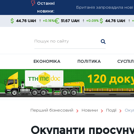
Британія запровадила нові 
Skip
Останні
енергетичний сектор РФ
to
новини:
Уряд готує зміни до систе
content
↑
↑
↑
UAH
51.67 UAH
44.76 UAH
51.67 U
+0.16%
+0.09%
+0.16%
Тарифи на газ і тепло зафі
ЕКОНОМІКА
ПОЛІТИКА
СУСПІ
Перший бізнесовий
Новини
Події
Оку
Окупанти просуну