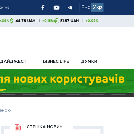
ск на
Рус
Укр
↑
↑
AH
51.67 UAH
+0.16%
+0.09%
атіжок
ДАЙДЖЕСТ
БІЗНЕС LIFE
ДУМКИ
женою
СТРІЧКА НОВИН