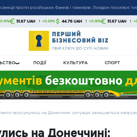
санкції проти російських банків і танкерів: Лондон посилює ти
ми соцвиплат: кого торкнуться нові правила
↑
↑
↑
AH
44.76 UAH
51.67 UAH
44.76 U
+0.09%
+0.16%
+0.09%
ксували до кінця воєнного стану: уряд гарантує стабільність пл
ЛЬСТВО
ПОДІЇ
КУЛЬТУРА
СПОРТ
панти просунулись на Донеччині: ситуація залишається напру
лись на Донеччині: