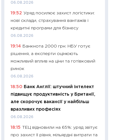
11:32
Більше зао
06.08.2026
впевненості: як 
19:52
Уряд посилює захист логістики:
поведінка україн
нові склади, страхування вантажів і
27.04.2026
кредитні програми для бізнесу
11:28
Чому їжа зн
06.08.2026
як змінився прод
19:14
Банкнота 2000 грн: НБУ готує
українців у 2026 
рішення, а експерти оцінюють
13.04.2026
можливий вплив на ціни та готівковий
11:29
Скільки нас
ринок
великодній кошик
06.08.2026
власний розраху
18:50
Банк Англії: штучний інтелект
набору порівняно
підвищує продуктивність у Британії,
оцінкою
але скорочує вакансії у найбільш
06.04.2026
вразливих професіях
11:24
Скільки кош
06.08.2026
стримування у 202
18:15
ТЕЦ відновили на 65%: уряд звітує
розмови з Майко
про захист II рівня, мільярдні витрати та
арифметики пер