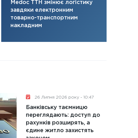
Medoc ТТН змінює логістику
платить за 
31.12.2025
завдяки електронним
там, де ви
Читати в
товарно-транспортним
накладним
26 Липня 2026 року - 10:47
Банківську таємницю
переглядають: доступ до
рахунків розширять, а
єдине житло захистять