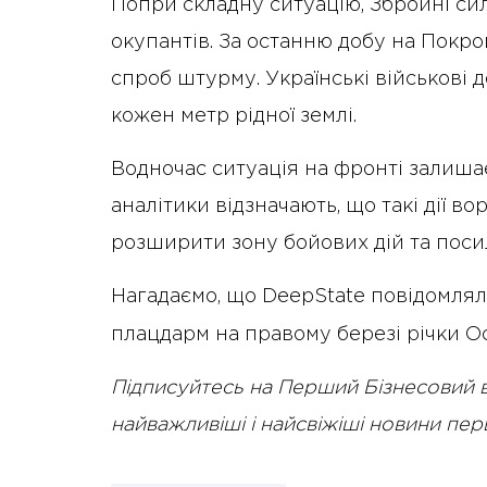
Попри складну ситуацію, Збройні си
окупантів. За останню добу на Покр
спроб штурму. Українські військові 
кожен метр рідної землі.
Водночас ситуація на фронті залиша
аналітики відзначають, що такі дії в
розширити зону бойових дій та посил
Нагадаємо, що DeepState
повідомлял
плацдарм на правому березі річки Оск
Підписуйтесь на Перший Бізнесовий 
найважливіші і найсвіжіші новини пе