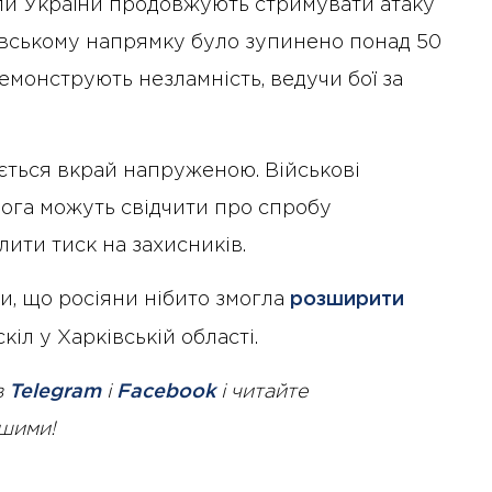
ли України продовжують стримувати атаку
овському напрямку було зупинено понад 50
демонструють незламність, ведучи бої за
ється вкрай напруженою. Військові
орога можуть свідчити про спробу
ити тиск на захисників.
и, що росіяни нібито змогла
розширити
іл у Харківській області.
в
Telegram
і
Facebook
і читайте
ршими!