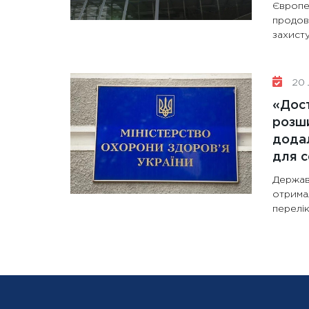
Європе
продов
захисту
20 
«Дост
розши
додал
для с
Держав
отрима
перелік