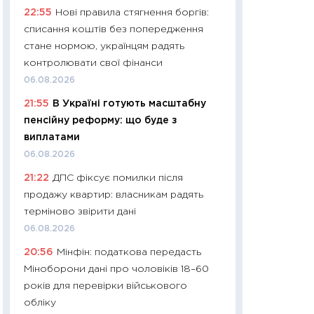
22:55
Нові правила стягнення боргів:
29.06.2026
списання коштів без попередження
11:27
Вступ-2026 в
стане нормою, українцям радять
контракту, топ ун
контролювати свої фінанси
правила для абіту
06.08.2026
23.06.2026
21:55
В Україні готують масштабну
11:29
Долар по 51,5
пенсійну реформу: що буде з
тисяч: що наспра
виплатами
Бюджетна деклар
06.08.2026
19.06.2026
21:22
ДПС фіксує помилки після
11:22
Кадровий деф
продажу квартир: власникам радять
вакансії: що зав
терміново звірити дані
найму
06.08.2026
11.06.2026
20:56
Мінфін: податкова передасть
11:27
Дорожчає ще
Міноборони дані про чоловіків 18–60
промислові ціни з
років для перевірки військового
30.04.2026
обліку