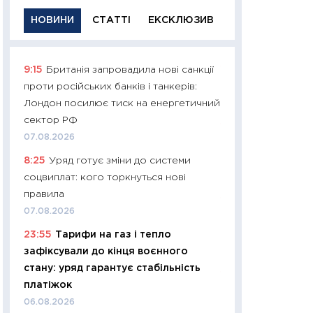
НОВИНИ
СТАТТІ
ЕКСКЛЮЗИВ
9:15
Британія запровадила нові санкції
11:29
Якісна інфо
проти російських банків і танкерів:
успішного інвест
Лондон посилює тиск на енергетичний
21.07.2026
сектор РФ
11:26
Як заробити
07.08.2026
дохідність, ризик
8:25
Уряд готує зміни до системи
державних обліга
соцвиплат: кого торкнуться нові
08.07.2026
правила
11:20
Ціна здоров’
07.08.2026
медицина майбут
23:55
Тарифи на газ і тепло
витрати людей
зафіксували до кінця воєнного
01.07.2026
стану: уряд гарантує стабільність
11:24
Професії ма
платіжок
рухається освіта 
06.08.2026
платитимуть біл