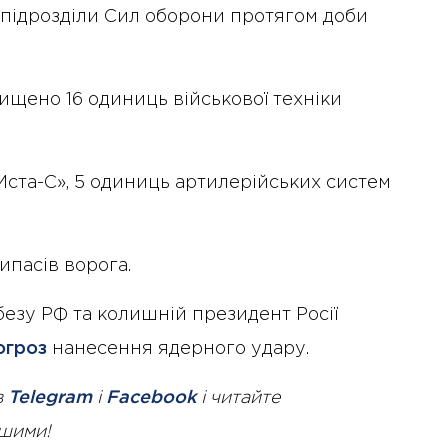
і підрозділи Сил оборони протягом доби
ищено 16 одиниць військової техніки
«Мста-С», 5 одиниць артилерійських систем
ипасів ворога.
безу РФ та колишній президент Росії
огроз
нанесення ядерного удару.
в
Telegram
і
Facebook
і читайте
ршими!