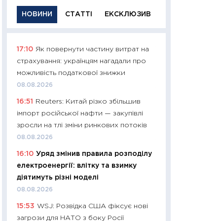
НОВИНИ
СТАТТІ
ЕКСКЛЮЗИВ
17:10
Як повернути частину витрат на
11:29
Якісна інфо
страхування: українцям нагадали про
успішного інвест
можливість податкової знижки
21.07.2026
08.08.2026
11:26
Як заробити
16:51
Reuters: Китай різко збільшив
дохідність, ризик
імпорт російської нафти — закупівлі
державних обліга
зросли на тлі зміни ринкових потоків
08.07.2026
08.08.2026
11:20
Ціна здоров’
16:10
Уряд змінив правила розподілу
медицина майбут
електроенергії: влітку та взимку
витрати людей
діятимуть різні моделі
01.07.2026
08.08.2026
11:24
Професії ма
15:53
WSJ: Розвідка США фіксує нові
рухається освіта 
загрози для НАТО з боку Росії
платитимуть біл