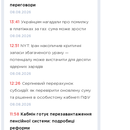
11:32
Більше зао
переговори
впевненості: як 
08.08.2026
поведінка україн
13:41
Українцям нагадали про помилку
27.04.2026
в платіжках за газ: сума може зрости
11:28
Чому їжа зн
08.08.2026
як змінився прод
12:51
NYT: Іран накопичив критичні
українців у 2026 
запаси збагаченого урану —
13.04.2026
потенціалу може вистачити для десяти
11:29
Скільки нас
ядерних зарядів
великодній кошик
08.08.2026
власний розраху
12:26
Серпневий перерахунок
набору порівняно
субсидій: як перевірити оновлену суму
оцінкою
та рішення в особистому кабінеті ПФУ
06.04.2026
08.08.2026
11:24
Скільки кош
11:58
Кабмін готує перезавантаження
стримування у 202
пенсійної системи: подробиці
розмови з Майко
реформи
арифметики пер