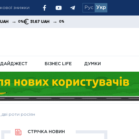
ткової знижки
Рус
Укр
ринкових потоків
→
51.67 UAH
0%
ДАЙДЖЕСТ
БІЗНЕС LIFE
ДУМКИ
 дві роти росіян
СТРІЧКА НОВИН