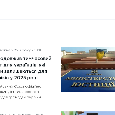
рпня 2026 року - 10:11
родовжив тимчасовий
т для українців: які
ги залишаються для
іків у 2025 році
йський Союз офіційно
жив дію тимчасового
 для громадян України,...
Липня 2026 року - 21:36