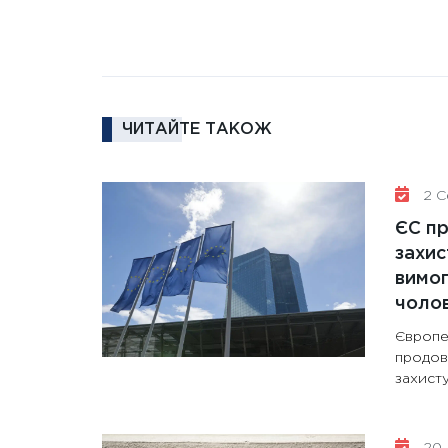
ЧИТАЙТЕ ТАКОЖ
2 Се
ЄС п
захис
вимо
чолов
Європе
продов
захисту
20 