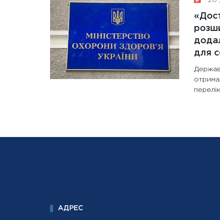
«Дост
розши
додал
для с
Держав
отрима
перелік
АДРЕС