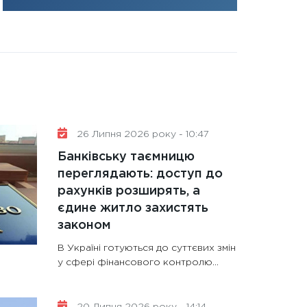
31.12.2025
Читати в
26 Липня 2026 року - 10:47
Банківську таємницю
переглядають: доступ до
рахунків розширять, а
єдине житло захистять
законом
В Україні готуються до суттєвих змін
у сфері фінансового контролю...
20 Липня 2026 року - 14:14