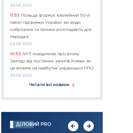
08.08.2026
30.03.2026
11:53
Польща формує ювілейний 50-й
11:26
Золото по $
пакет підтримки України: які види
$80: час купуват
озброєння та техніки розглядають для
прибуток?
передачі
12.03.2026
08.08.2026
11:27
Економіка Ук
10:52
NYT повідомляє про втому
що змінилося за 4
Заходу від постійних запитів Києва: як
перспективи розв
це вплине на майбутнє української ППО
стабільності
08.08.2026
24.02.2026
Читати всі новини
11:26
Споживання 
2025–2026: струк
заощадження та л
оцінками KSE Inst
18.02.2026
ДІЛОВИЙ PRO
11:27
Зарплати на
— хто диктує умо