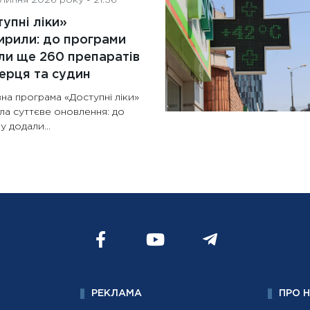
упні ліки»
рили: до програми
и ще 260 препаратів
ерця та судин
на програма «Доступні ліки»
ла суттєве оновлення: до
у додали...
РЕКЛАМА
ПРО 