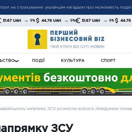
трат на страхування: українцям нагадали про можливість пода
льшив імпорт російської нафти — закупівлі зросли на тлі зміни 
оділу електроенергії: влітку та взимку діятимуть різні моделі
→
→
→
→
44.76 UAH
51.67 UAH
44.76 UAH
0%
0%
0%
0%
ЛЬСТВО
ПОДІЇ
КУЛЬТУРА
СПОРТ
аврійському напрямку ЗСУ рознесли ворога: ліквідували понад
напрямку ЗСУ