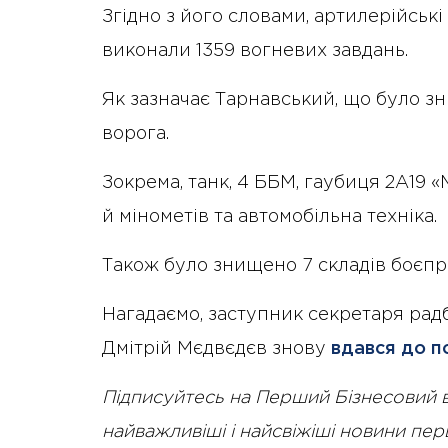
Згідно з його словами, артилерійськ
виконали 1359 вогневих завдань.
Як зазначає Тарнавський, що було зн
ворога.
Зокрема, танк, 4 ББМ, гаубиця 2А19 
й мінометів та автомобільна техніка.
Також було знищено 7 складів боєпр
Нагадаємо, заступник секретаря рад
Дмітрій Мєдвєдєв знову
вдався до п
Підписуйтесь на Перший Бізнесовий 
найважливіші і найсвіжіші новини пе