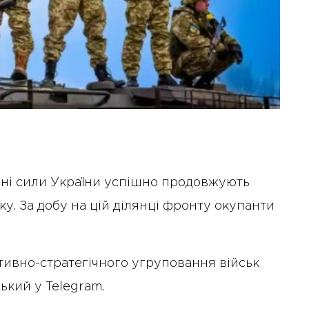
ойні сили України успішно продовжують
у. За добу на цій ділянці фронту окупанти
ивно-стратегічного угруповання військ
ький у Telegram.