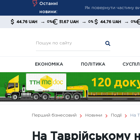
Як повернути частину ви
Skip
Останні
Reuters: Китай різко збі
to
новини:
Уряд змінив правила розп
content
→
→
→
6 UAH
51.67 UAH
44.76 UAH
51.67 UAH
0%
0%
0%
ЕКОНОМІКА
ПОЛІТИКА
СУСПІ
Перший бізнесовий
Новини
Події
На Т
На Таврійському 