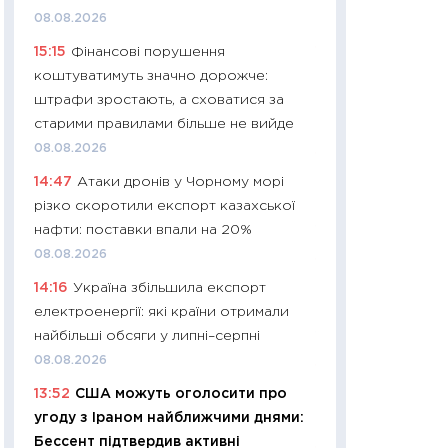
08.08.2026
29.06.2026
15:15
Фінансові порушення
11:27
Вступ-2026 в
коштуватимуть значно дорожче:
контракту, топ ун
штрафи зростають, а сховатися за
правила для абіту
старими правилами більше не вийде
23.06.2026
08.08.2026
11:29
Долар по 51,5
14:47
Атаки дронів у Чорному морі
тисяч: що наспра
різко скоротили експорт казахської
Бюджетна деклар
нафти: поставки впали на 20%
19.06.2026
08.08.2026
11:22
Кадровий деф
14:16
Україна збільшила експорт
вакансії: що зав
електроенергії: які країни отримали
найму
найбільші обсяги у липні–серпні
11.06.2026
08.08.2026
11:27
Дорожчає ще
13:52
США можуть оголосити про
промислові ціни з
угоду з Іраном найближчими днями:
30.04.2026
Бессент підтвердив активні