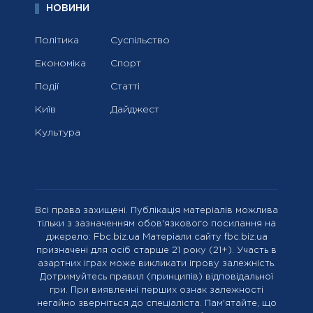
НОВИНИ
Політика
Суспільство
Економіка
Спорт
Події
Статті
Київ
Дайджест
Культура
Всі права захищені. Публікація матеріалів можлива
тільки з зазначенням обов'язкового посилання на
джерело: Fbc.biz.ua Матеріали сайту fbc.biz.ua
призначені для осіб старше 21 року (21+). Участь в
азартних іграх може викликати ігрову залежність.
Дотримуйтесь правил (принципів) відповідальної
гри. При виявленні перших ознак залежності
негайно зверніться до спеціаліста. Пам'ятайте, що