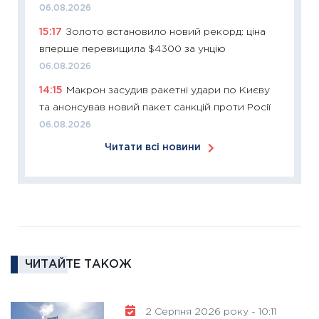
06.08.2026
11:27
Ек
15:17
Золото встановило новий рекорд: ціна
змінило
вперше перевищила $4300 за унцію
розвитк
06.08.2026
24.02.2
14:15
Макрон засудив ракетні удари по Києву
11:26
Сп
та анонсував новий пакет санкцій проти Росії
2026: 
06.08.2026
ліквідн
Читати всі новини
18.02.20
11:27
За
диктує
16.02.20
11:30
Ре
роль US
ЧИТАЙТЕ ТАКОЖ
та зни
30.01.20
11:30
Кр
2 Серпня 2026 року - 10:11