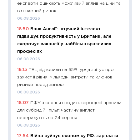
експерти оцінюють можливий вплив на ціни та
11:27
Вс
готівковий ринок
топ уні
06.08.2026
абітурі
18:50
Банк Англії: штучний інтелект
23.06.2
підвищує продуктивність у Британії, але
11:29
До
скорочує вакансії у найбільш вразливих
наспра
професіях
2027–2
06.08.2026
19.06.20
18:15
ТЕЦ відновили на 65%: уряд звітує про
11:22
Ка
захист II рівня, мільярдні витрати та ключові
що зав
ризики перед зимою
11.06.20
06.08.2026
11:27
До
18:07
ПФУ з серпня вводить спрощені правила
ціни зм
для субсидій і пільг: частину виплат
30.04.2
перерахують до 24 серпня
11:32
Бі
06.08.2026
впевне
17:54
Війна руйнує економіку РФ: зарплати
поведін