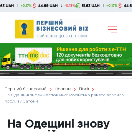
Skip
↑
↓
↑
AH
44.69 UAH
51.63 UAH
44.69 UA
+0.17%
-0.13%
+0.17%
to
content
Перший бізнесовий
Новини
Події
На Одещині знову неспокійно: Російська ракета вдарила
поблизу Затоки
На Одещині знову