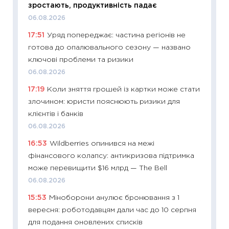
зростають, продуктивність падає
27.04.2
06.08.2026
11:28
Чо
17:51
Уряд попереджає: частина регіонів не
змінив
готова до опалювального сезону — названо
2026 р
ключові проблеми та ризики
13.04.20
06.08.2026
11:29
Ск
17:19
Коли зняття грошей із картки може стати
кошик 
злочином: юристи пояснюють ризики для
базово
клієнтів і банків
оцінко
06.08.2026
06.04.2
16:53
Wildberries опинився на межі
11:24
Ск
фінансового колапсу: антикризова підтримка
у 2026
може перевищити $16 млрд — The Bell
KSE до
06.08.2026
30.03.2
15:53
Міноборони анулює бронювання з 1
11:26
Зо
вересня: роботодавцям дали час до 10 серпня
купува
для подання оновлених списків
12.03.20