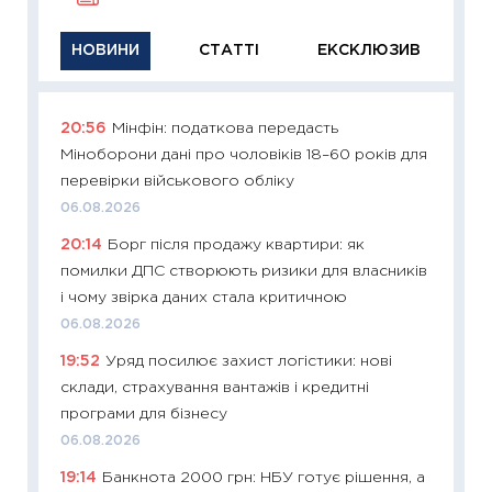
НОВИНИ
СТАТТІ
ЕКСКЛЮЗИВ
20:56
Мінфін: податкова передасть
11:29
Як
Міноборони дані про чоловіків 18–60 років для
інвест
перевірки військового обліку
21.07.20
06.08.2026
11:26
Як
20:14
Борг після продажу квартири: як
ризики
помилки ДПС створюють ризики для власників
облігац
і чому звірка даних стала критичною
08.07.2
06.08.2026
11:20
Ці
19:52
Уряд посилює захист логістики: нові
майбут
склади, страхування вантажів і кредитні
01.07.2
програми для бізнесу
11:24
Пр
06.08.2026
освіта 
19:14
Банкнота 2000 грн: НБУ готує рішення, а
29.06.2