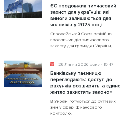
роблять
ЄС продовжив тимчасовий
28.01.20
захист для українців: які
вимоги залишаються для
11:28
Де
чоловіків у 2025 році
гранто
13.01.20
Європейський Союз офіційно
продовжив дію тимчасового
11:30
Ст
захисту для громадян України,...
майбут
31.12.20
26 Липня 2026 року - 10:47
Банківську таємницю
переглядають: доступ до
рахунків розширять, а єдине
житло захистять законом
В Україні готуються до суттєвих
змін у сфері фінансового
контролю...