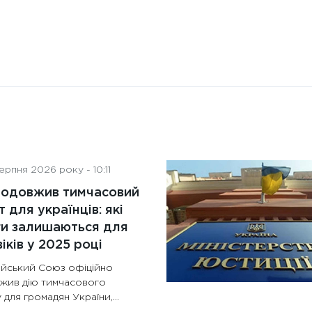
рпня 2026 року - 10:11
родовжив тимчасовий
т для українців: які
ги залишаються для
іків у 2025 році
йський Союз офіційно
жив дію тимчасового
 для громадян України,...