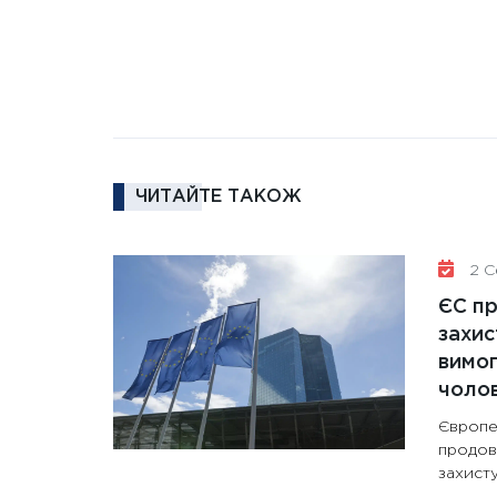
ЧИТАЙТЕ ТАКОЖ
2 Се
ЄС п
захис
вимо
чолов
Європе
продов
захисту