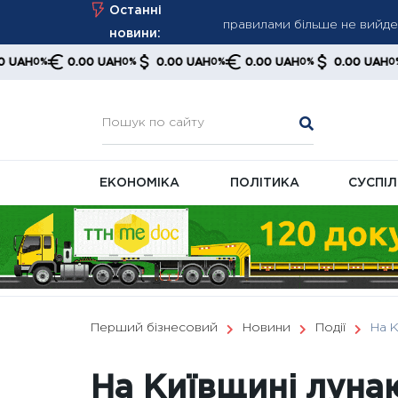
Skip
Останні
правилами більше не вийде
to
новини:
Атаки дронів у Чорному мо
content
0.00 UAH
0.00 UAH
0.00 UAH
0.00 UAH
0.00
0%
0%
0%
0%
Україна збільшила експорт 
ЕКОНОМІКА
ПОЛІТИКА
СУСПІ
Перший бізнесовий
Новини
Події
На 
На Київщині луна