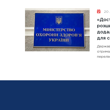
20 
«Дост
розши
додал
для с
Держав
отрима
перелік