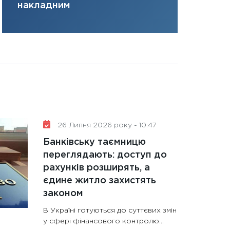
накладним
31.12.2025
Читати в
26 Липня 2026 року - 10:47
Банківську таємницю
переглядають: доступ до
рахунків розширять, а
єдине житло захистять
законом
В Україні готуються до суттєвих змін
у сфері фінансового контролю...