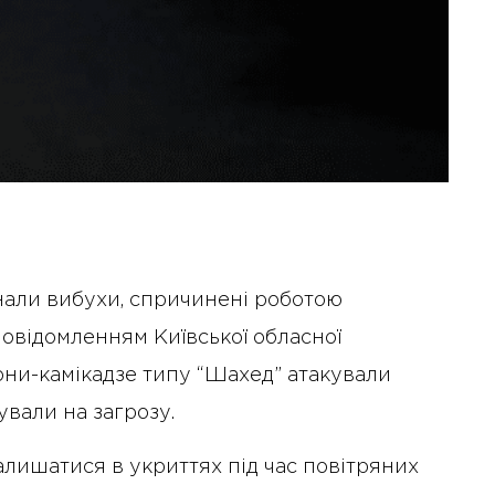
нали вибухи, спричинені роботою
повідомленням Київської обласної
дрони-камікадзе типу “Шахед” атакували
ували на загрозу.
алишатися в укриттях під час повітряних