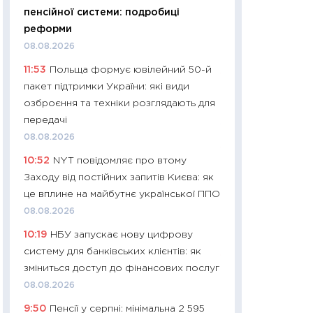
11:32
Більше зао
пенсійної системи: подробиці
впевненості: як 
реформи
поведінка україн
08.08.2026
27.04.2026
11:53
Польща формує ювілейний 50-й
11:28
Чому їжа зн
пакет підтримки України: які види
як змінився прод
озброєння та техніки розглядають для
українців у 2026 
передачі
13.04.2026
08.08.2026
11:29
Скільки нас
10:52
NYT повідомляє про втому
великодній кошик
Заходу від постійних запитів Києва: як
власний розраху
це вплине на майбутнє української ППО
набору порівняно
08.08.2026
оцінкою
10:19
НБУ запускає нову цифрову
06.04.2026
систему для банківських клієнтів: як
11:24
Скільки кош
зміниться доступ до фінансових послуг
стримування у 202
08.08.2026
розмови з Майко
9:50
Пенсії у серпні: мінімальна 2 595
арифметики пер