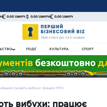
рі різко скоротили експорт казахської нафти: поставки впали
 UAH
0.00 UAH
0.00 UAH
0%
0%
0%
електроенергії: які країни отримали найбільші обсяги у липні–
ЛЬСТВО
ПОДІЇ
КУЛЬТУРА
СПОРТ
Київщині лунають вибухи: працює ППО
ють вибухи: працює