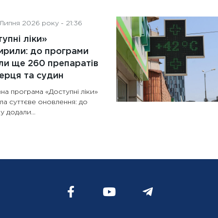
Липня 2026 року - 21:36
упні ліки»
рили: до програми
и ще 260 препаратів
ерця та судин
на програма «Доступні ліки»
ла суттєве оновлення: до
у додали...