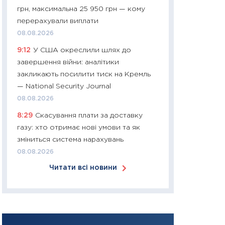
грн, максимальна 25 950 грн — кому
30.03.2026
перерахували виплати
11:26
Золото по $
08.08.2026
$80: час купуват
9:12
У США окреслили шлях до
прибуток?
завершення війни: аналітики
12.03.2026
закликають посилити тиск на Кремль
11:27
Економіка Ук
— National Security Journal
що змінилося за 4
08.08.2026
перспективи розв
8:29
Скасування плати за доставку
стабільності
газу: хто отримає нові умови та як
24.02.2026
зміниться система нарахувань
11:26
Споживання 
08.08.2026
2025–2026: струк
Читати всі новини
заощадження та л
оцінками KSE Inst
18.02.2026
11:27
Зарплати на
— хто диктує умо