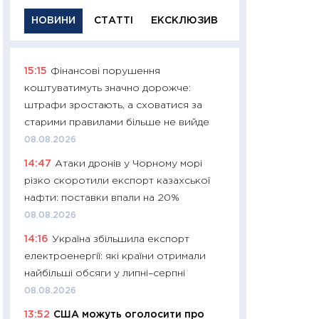
НОВИНИ
СТАТТІ
ЕКСКЛЮЗИВ
15:15
Фінансові порушення
11:29
Якісна інфо
коштуватимуть значно дорожче:
успішного інвест
штрафи зростають, а сховатися за
21.07.2026
старими правилами більше не вийде
11:26
Як заробити
08.08.2026
дохідність, ризик
14:47
Атаки дронів у Чорному морі
державних обліга
різко скоротили експорт казахської
08.07.2026
нафти: поставки впали на 20%
11:20
Ціна здоров’
08.08.2026
медицина майбут
14:16
Україна збільшила експорт
витрати людей
електроенергії: які країни отримали
01.07.2026
найбільші обсяги у липні–серпні
11:24
Професії ма
08.08.2026
рухається освіта 
13:52
США можуть оголосити про
платитимуть біл