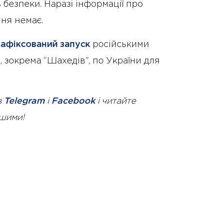
 безпеки. Наразі інформації про
ня немає.
зафіксований запуск
російськими
 зокрема “Шахедів”, по України для
в
Telegram
і
Facebook
і читайте
ршими!