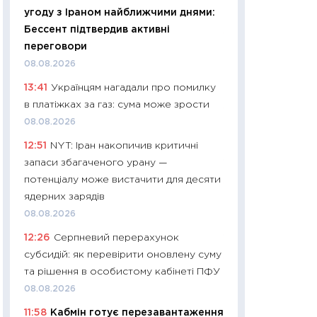
угоду з Іраном найближчими днями:
29.06.2026
Бессент підтвердив активні
11:27
Вступ-2026 в
переговори
контракту, топ ун
08.08.2026
правила для абіту
13:41
Українцям нагадали про помилку
23.06.2026
в платіжках за газ: сума може зрости
11:29
Долар по 51,5
08.08.2026
тисяч: що наспра
12:51
NYT: Іран накопичив критичні
Бюджетна деклар
запаси збагаченого урану —
19.06.2026
потенціалу може вистачити для десяти
11:22
Кадровий деф
ядерних зарядів
вакансії: що зав
08.08.2026
найму
12:26
Серпневий перерахунок
11.06.2026
субсидій: як перевірити оновлену суму
11:27
Дорожчає ще
та рішення в особистому кабінеті ПФУ
промислові ціни з
08.08.2026
30.04.2026
11:58
Кабмін готує перезавантаження