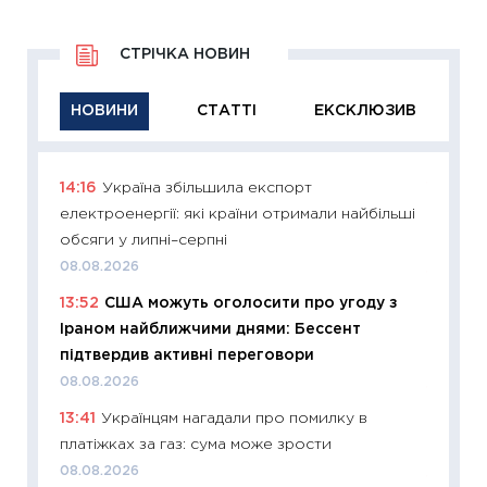
СТРІЧКА НОВИН
НОВИНИ
СТАТТІ
ЕКСКЛЮЗИВ
14:16
Україна збільшила експорт
11:29
Як
електроенергії: які країни отримали найбільші
інвест
обсяги у липні–серпні
21.07.20
08.08.2026
11:26
Як
13:52
США можуть оголосити про угоду з
ризики
Іраном найближчими днями: Бессент
облігац
підтвердив активні переговори
08.07.2
08.08.2026
11:20
Ці
13:41
Українцям нагадали про помилку в
майбут
платіжках за газ: сума може зрости
01.07.2
08.08.2026
11:24
Пр