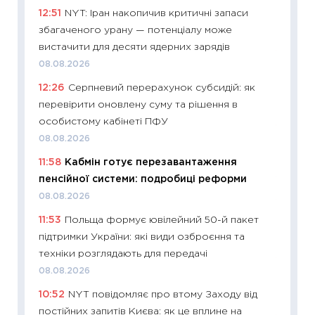
12:51
NYT: Іран накопичив критичні запаси
освіта 
збагаченого урану — потенціалу може
29.06.2
вистачити для десяти ядерних зарядів
11:27
Вс
08.08.2026
топ уні
12:26
Серпневий перерахунок субсидій: як
абітурі
перевірити оновлену суму та рішення в
23.06.2
особистому кабінеті ПФУ
11:29
До
08.08.2026
наспра
11:58
Кабмін готує перезавантаження
2027–2
пенсійної системи: подробиці реформи
19.06.20
08.08.2026
11:22
Ка
11:53
Польща формує ювілейний 50-й пакет
що зав
підтримки України: які види озброєння та
11.06.20
техніки розглядають для передачі
11:27
До
08.08.2026
ціни зм
10:52
NYT повідомляє про втому Заходу від
30.04.2
постійних запитів Києва: як це вплине на