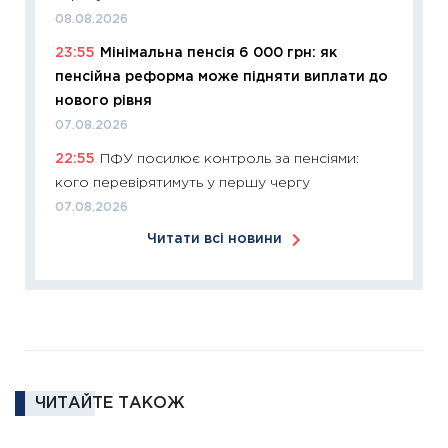
11:26
Зо
08.08.2026
купува
23:55
Мінімальна пенсія 6 000 грн: як
12.03.20
пенсійна реформа може підняти виплати до
11:27
Ек
нового рівня
змінило
07.08.2026
розвитк
22:55
ПФУ посилює контроль за пенсіями:
24.02.2
кого перевірятимуть у першу чергу
11:26
Сп
07.08.2026
2026: 
Читати всі новини
ліквідн
18.02.20
11:27
За
диктує
16.02.20
11:30
Ре
ЧИТАЙТЕ ТАКОЖ
роль US
та зни