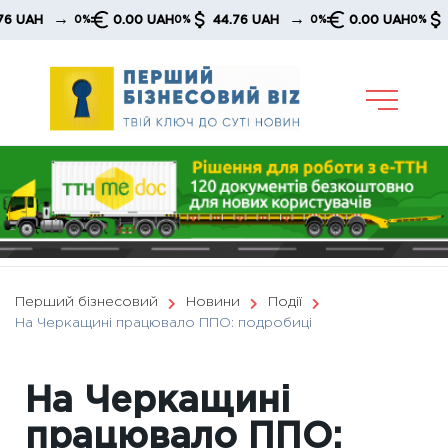
Skip
→
→
AH
0.00 UAH
44.76 UAH
0.00 UAH
44.7
0%
0%
0%
0%
to
content
Перший бізнесовий
Новини
Події
На Черкащині працювало ППО: подробиці
На Черкащині
працювало ППО: