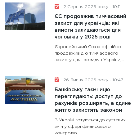
30.01.20
2 Серпня 2026 року - 10:11
11:30
Кр
ЄС продовжив тимчасовий
роблять
захист для українців: які
28.01.20
вимоги залишаються для
чоловіків у 2025 році
11:28
Де
гранто
Європейський Союз офіційно
13.01.20
продовжив дію тимчасового
захисту для громадян України,...
11:30
Ст
майбут
31.12.20
26 Липня 2026 року - 10:47
Банківську таємницю
переглядають: доступ до
рахунків розширять, а єдине
житло захистять законом
В Україні готуються до суттєвих
змін у сфері фінансового
контролю...