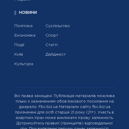
НОВИНИ
Політика
Суспільство
Економіка
Спорт
Події
Статті
Київ
Дайджест
Культура
Всі права захищені. Публікація матеріалів можлива
тільки з зазначенням обов'язкового посилання на
джерело: Fbc.biz.ua Матеріали сайту fbc.biz.ua
призначені для осіб старше 21 року (21+). Участь в
азартних іграх може викликати ігрову залежність.
Дотримуйтесь правил (принципів) відповідальної
гри. При виявленні перших ознак залежності