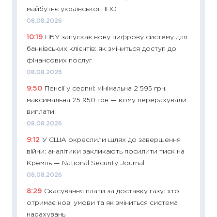
11:32
Бі
майбутнє української ППО
впевне
08.08.2026
поведін
10:19
НБУ запускає нову цифрову систему для
27.04.2
банківських клієнтів: як зміниться доступ до
11:28
Чо
фінансових послуг
змінив
08.08.2026
2026 р
9:50
Пенсії у серпні: мінімальна 2 595 грн,
13.04.20
максимальна 25 950 грн — кому перерахували
11:29
Ск
виплати
кошик 
08.08.2026
базово
9:12
У США окреслили шлях до завершення
оцінко
війни: аналітики закликають посилити тиск на
06.04.2
Кремль — National Security Journal
11:24
Ск
08.08.2026
у 2026
8:29
Скасування плати за доставку газу: хто
KSE до
отримає нові умови та як зміниться система
30.03.2
нарахувань