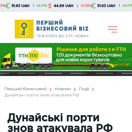
Skip
↑
↓
↑
1.63 UAH
44.69 UAH
51.63 UAH
44.
+0.17%
-0.13%
+0.17%
to
content
Перший бізнесовий
Новини
Події
Дунайські порти знов атакувала РФ
Дунайські порти
знов атакувала РФ