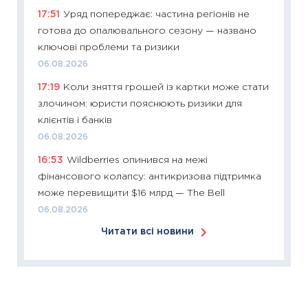
17:51
Уряд попереджає: частина регіонів не
30.03.2
готова до опалювального сезону — названо
11:26
Зо
ключові проблеми та ризики
купува
06.08.2026
12.03.20
17:19
Коли зняття грошей із картки може стати
11:27
Ек
злочином: юристи пояснюють ризики для
змінило
клієнтів і банків
розвитк
06.08.2026
24.02.2
16:53
Wildberries опинився на межі
11:26
Сп
фінансового колапсу: антикризова підтримка
2026: 
може перевищити $16 млрд — The Bell
ліквідн
06.08.2026
18.02.20
Читати всі новини
11:27
За
диктує
16.02.20
11:30
Ре