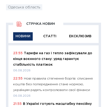
Одеська область
СТРІЧКА НОВИН
НОВИНИ
СТАТТІ
ЕКСКЛЮЗИВ
23:55
Тарифи на газ і тепло зафіксували до
11:29
Як
кінця воєнного стану: уряд гарантує
інвест
стабільність платіжок
21.07.20
06.08.2026
11:26
Як
22:55
Нові правила стягнення боргів: списання
ризики
коштів без попередження стане нормою,
облігац
українцям радять контролювати свої фінанси
08.07.2
06.08.2026
11:20
Ці
21:55
В Україні готують масштабну пенсійну
майбут