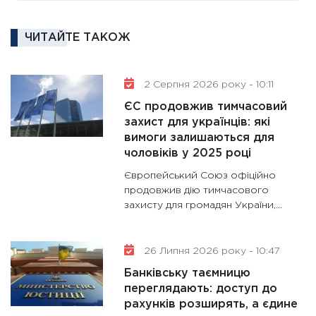
роль US
та зни
ЧИТАЙТЕ ТАКОЖ
30.01.20
11:30
Кр
роблять
2 Серпня 2026 року - 10:11
28.01.20
ЄС продовжив тимчасовий
11:28
Де
захист для українців: які
вимоги залишаються для
гранто
чоловіків у 2025 році
13.01.20
Європейський Союз офіційно
11:30
Ст
продовжив дію тимчасового
майбут
захисту для громадян України,...
31.12.20
26 Липня 2026 року - 10:47
Банківську таємницю
переглядають: доступ до
рахунків розширять, а єдине