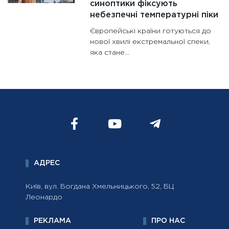
синоптики фіксують
небезпечні температурні піки
Європейські країни готуються до
нової хвилі екстремальної спеки,
яка стане...
АДРЕС
Київ, вул. Богдана Хмельницького, 52, БЦ
Леонардо
РЕКЛАМА
ПРО НАС