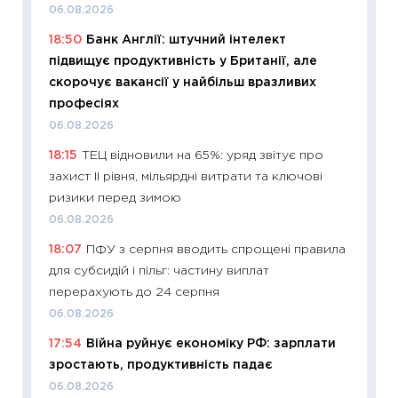
06.08.2026
30.04.2
18:50
Банк Англії: штучний інтелект
11:32
Бі
підвищує продуктивність у Британії, але
впевне
скорочує вакансії у найбільш вразливих
поведін
професіях
27.04.2
06.08.2026
11:28
Чо
18:15
ТЕЦ відновили на 65%: уряд звітує про
змінив
захист II рівня, мільярдні витрати та ключові
2026 р
ризики перед зимою
13.04.20
06.08.2026
11:29
Ск
18:07
ПФУ з серпня вводить спрощені правила
кошик 
для субсидій і пільг: частину виплат
базово
перерахують до 24 серпня
оцінко
06.08.2026
06.04.2
17:54
Війна руйнує економіку РФ: зарплати
11:24
Ск
зростають, продуктивність падає
у 2026
06.08.2026
KSE до