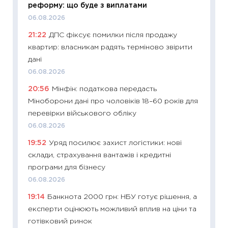
реформу: що буде з виплатами
01.07.2
06.08.2026
11:24
Пр
21:22
ДПС фіксує помилки після продажу
освіта 
квартир: власникам радять терміново звірити
29.06.2
дані
11:27
Вс
06.08.2026
топ уні
20:56
Мінфін: податкова передасть
абітурі
Міноборони дані про чоловіків 18–60 років для
23.06.2
перевірки військового обліку
11:29
До
06.08.2026
наспра
19:52
Уряд посилює захист логістики: нові
2027–2
склади, страхування вантажів і кредитні
19.06.20
програми для бізнесу
11:22
Ка
06.08.2026
що зав
19:14
Банкнота 2000 грн: НБУ готує рішення, а
11.06.20
експерти оцінюють можливий вплив на ціни та
11:27
До
готівковий ринок
ціни зм