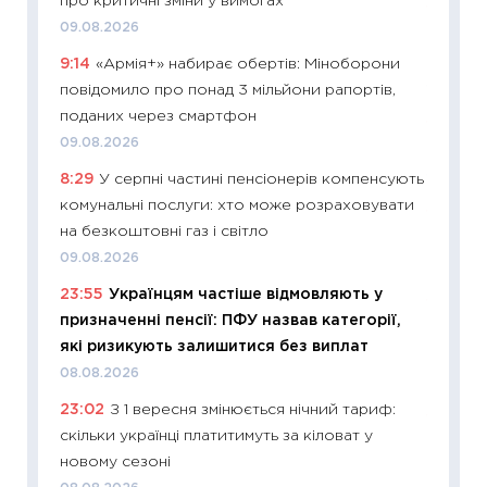
про критичні зміни у вимогах
11:29
До
09.08.2026
наспра
9:14
«Армія+» набирає обертів: Міноборони
2027–2
повідомило про понад 3 мільйони рапортів,
19.06.20
поданих через смартфон
11:22
Ка
09.08.2026
що зав
8:29
У серпні частині пенсіонерів компенсують
11.06.20
комунальні послуги: хто може розраховувати
11:27
До
на безкоштовні газ і світло
ціни зм
09.08.2026
30.04.2
23:55
Українцям частіше відмовляють у
11:32
Бі
призначенні пенсії: ПФУ назвав категорії,
впевне
які ризикують залишитися без виплат
поведін
08.08.2026
27.04.2
23:02
З 1 вересня змінюється нічний тариф:
11:28
Чо
скільки українці платитимуть за кіловат у
змінив
новому сезоні
2026 р