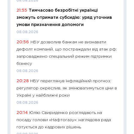
08.08.2026
13.04.20
21:55
Тимчасово безробітні українці
11:29
Ск
зможуть отримати субсидію: уряд уточнив
кошик 
умови призначення допомоги
базово
08.08.2026
оцінко
20:56
НБУ дозволив банкам не визнавати
06.04.2
дефолт компаній, що постраждали від атак рф:
11:24
Ск
запроваджено спеціальний режим підтримки
у 2026
бізнесу
KSE до
08.08.2026
30.03.2
20:28
НБУ переглянув інфляційний прогноз:
11:26
Зо
регулятор окреслив, як змінюватимуться ціни в
купува
Україні у найближчі роки
12.03.20
08.08.2026
11:27
Ек
20:14
Юлію Свириденко розглядають на
змінило
посаду голови «Нафтогазу»: наглядова рада
розвитк
готується до кадрових рішень
24.02.2