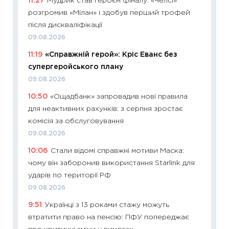
11:27
Мудрик став героєм фіналу: «Челсі»
11:29
Як
розгромив «Мілан» і здобув перший трофей
інвест
після дискваліфікації
21.07.20
09.08.2026
11:26
Як
11:19
«Справжній герой»: Кріс Еванс без
ризики
супергеройського плану
облігац
09.08.2026
08.07.2
10:50
«Ощадбанк» запровадив нові правила
11:20
Ці
для неактивних рахунків: з серпня зростає
майбут
комісія за обслуговування
01.07.2
09.08.2026
11:24
Пр
10:06
Стали відомі справжні мотиви Маска:
освіта 
чому він заборонив використання Starlink для
29.06.2
ударів по території РФ
11:27
Вс
09.08.2026
топ уні
9:51
Українці з 13 роками стажу можуть
абітурі
втратити право на пенсію: ПФУ попереджає
23.06.2