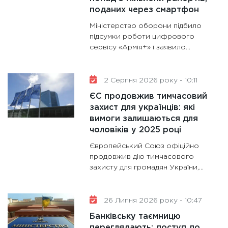
поданих через смартфон
11:30
Ст
Міністерство оборони підбило
майбут
підсумки роботи цифрового
31.12.20
сервісу «Армія+» і заявило...
2 Серпня 2026 року - 10:11
ЄС продовжив тимчасовий
захист для українців: які
вимоги залишаються для
чоловіків у 2025 році
Європейський Союз офіційно
продовжив дію тимчасового
захисту для громадян України,...
26 Липня 2026 року - 10:47
Банківську таємницю
переглядають: доступ до