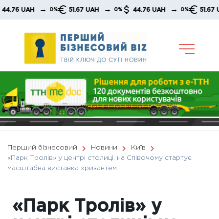
Skip
→
→
→
→
UAH
51.67 UAH
44.76 UAH
51.67 UAH
0%
0%
0%
to
content
Перший бізнесовий
Новини
Київ
«Парк Тролів» у центрі столиці: на Співочому стартує
масштабна виставка хризантем
«Парк Тролів» у