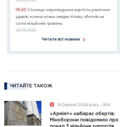
08.08.2026
11:26
Сп
19:20
Столиця оприлюднила вартість ракетних
2026: 
ударів: кожна атака завдає Києву збитків на
ліквідн
сотні мільйонів гривень
18.02.20
08.08.2026
11:27
За
Читати всі новини
диктує
16.02.20
11:30
Ре
роль US
та зни
30.01.20
ЧИТАЙТЕ ТАКОЖ
11:30
Кр
роблять
28.01.20
9 Серпня 2026 року - 9:14
11:28
Де
«Армія+» набирає обертів:
гранто
Міноборони повідомило про
понад 3 мільйони рапортів,
13.01.20