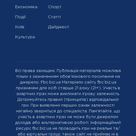
Економіка
Спорт
Події
Статті
Київ
Дайджест
Культура
Всі права захищені. Публікація матеріалів можлива
тільки з зазначенням обов'язкового посилання на
джерело: Fbc.biz.ua Матеріали сайту fbc.biz.ua
призначені для осіб старше 21 року (21+). Участь в
азартних іграх може викликати ігрову залежність.
Дотримуйтесь правил (принципів) відповідальної
гри. При виявленні перших ознак залежності
негайно зверніться до спеціаліста. Пам'ятайте, що
участь в азартних іграх не може бути джерелом
доходів або альтернативою роботі. Інформаційний
ресурс fbc.biz.ua не проводить ігри на реальні та/
або віртуальні гроші, також сайт не приймає ні в