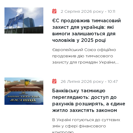
та зни
2 Серпня 2026 року - 10:11
30.01.20
ЄС продовжив тимчасовий
11:30
Кр
захист для українців: які
роблять
вимоги залишаються для
28.01.20
чоловіків у 2025 році
11:28
Де
Європейський Союз офіційно
гранто
продовжив дію тимчасового
захисту для громадян України,...
13.01.20
11:30
Ст
майбут
26 Липня 2026 року - 10:47
31.12.20
Банківську таємницю
переглядають: доступ до
рахунків розширять, а єдине
житло захистять законом
В Україні готуються до суттєвих
змін у сфері фінансового
контролю...