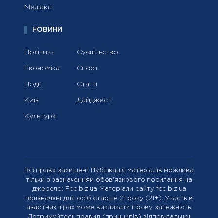
Медіакіт
НОВИНИ
Політика
Суспільство
Економіка
Спорт
Події
Статті
Київ
Дайджест
Культура
Всі права захищені. Публікація матеріалів можлива
тільки з зазначенням обов'язкового посилання на
джерело: Fbc.biz.ua Матеріали сайту fbc.biz.ua
призначені для осіб старше 21 року (21+). Участь в
азартних іграх може викликати ігрову залежність.
Дотримуйтесь правил (принципів) відповідальної