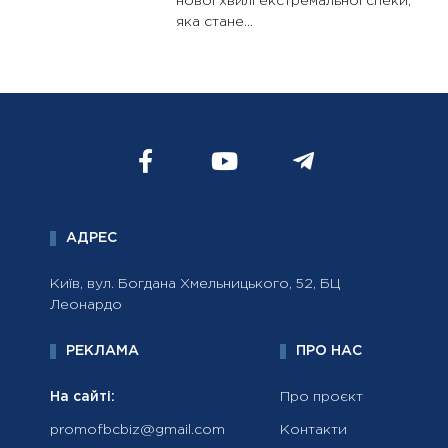
нової хвилі екстремальної спеки,
яка стане...
АДРЕС
Київ, вул. Богдана Хмельницького, 52, БЦ
Леонардо
РЕКЛАМА
ПРО НАС
На сайті:
Про проєкт
promofbcbiz@gmail.com
Контакти