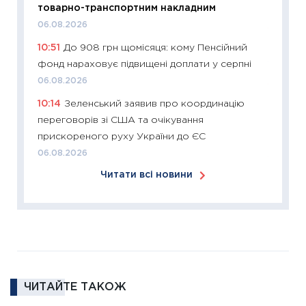
товарно-транспортним накладним
30.03.2
06.08.2026
11:26
Зо
10:51
До 908 грн щомісяця: кому Пенсійний
купува
фонд нараховує підвищені доплати у серпні
12.03.20
06.08.2026
11:27
Ек
10:14
Зеленський заявив про координацію
змінило
переговорів зі США та очікування
розвитк
прискореного руху України до ЄС
24.02.2
06.08.2026
11:26
Сп
Читати всі новини
2026: 
ліквідн
18.02.20
11:27
За
диктує
16.02.20
ЧИТАЙТЕ ТАКОЖ
11:30
Ре
роль US