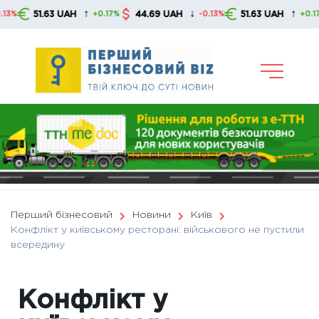
Skip
↑
↓
↑
51.63 UAH
44.69 UAH
51.63 UAH
+0.17%
-0.13%
+0.17%
to
content
Перший бізнесовий
Новини
Київ
Конфлікт у київському ресторані: військового не пустили
всередину
Конфлікт у