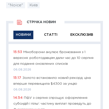
"Noice"
Київ
СТРІЧКА НОВИН
НОВИНИ
СТАТТІ
ЕКСКЛЮЗИВ
15:53
Міноборони анулює бронювання з 1
11:29
Як
вересня: роботодавцям дали час до 10 серпня
інвест
для подання оновлених списків
21.07.20
06.08.2026
11:26
Як
15:17
Золото встановило новий рекорд: ціна
ризики
вперше перевищила $4300 за унцію
облігац
06.08.2026
08.07.2
14:54
ПФУ з серпня спрощує оформлення
11:20
Ці
субсидій і пільг: частину виплат проведуть до
майбут