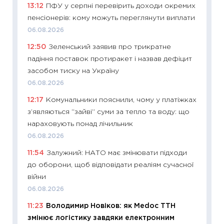
13:12
ПФУ у серпні перевірить доходи окремих
30.04.2
пенсіонерів: кому можуть переглянути виплати
11:32
Бі
06.08.2026
впевне
12:50
Зеленський заявив про трикратне
поведін
падіння поставок протиракет і назвав дефіцит
27.04.2
засобом тиску на Україну
11:28
Чо
06.08.2026
змінив
12:17
Комунальники пояснили, чому у платіжках
2026 р
з’являються “зайві” суми за тепло та воду: що
13.04.20
нараховують понад лічильник
11:29
Ск
06.08.2026
кошик 
11:54
Залужний: НАТО має змінювати підходи
базово
до оборони, щоб відповідати реаліям сучасної
оцінко
війни
06.04.2
06.08.2026
11:24
Ск
11:23
Володимир Новіков: як Medoc ТТН
у 2026
змінює логістику завдяки електронним
KSE до