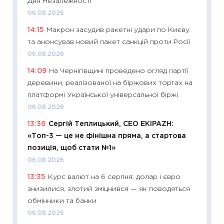
Дня Незалежності
01.07.2
06.08.2026
11:24
Пр
14:15
Макрон засудив ракетні удари по Києву
освіта 
та анонсував новий пакет санкцій проти Росії
29.06.2
06.08.2026
11:27
Вс
14:09
На Чернігівщині проведено огляд партії
топ уні
деревини, реалізованої на біржових торгах на
абітурі
платформі Української універсальної біржі
23.06.2
06.08.2026
11:29
До
13:36
Сергій Теплицький, СЕО EKIPAZH:
наспра
«Топ-3 — це не фінішна пряма, а стартова
2027–2
позиція, щоб стати №1»
19.06.20
06.08.2026
11:22
Ка
13:35
Курс валют на 6 серпня: долар і євро
що зав
знизилися, злотий зміцнився — як поводяться
11.06.20
обмінники та банки
11:27
До
06.08.2026
ціни зм