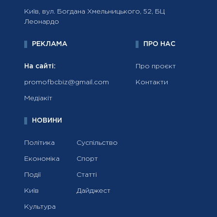
Київ, вул. Богдана Хмельницького, 52, БЦ
Леонардо
РЕКЛАМА
ПРО НАС
На сайті:
Про проєкт
promofbcbiz@gmail.com
Контакти
Медіакіт
НОВИНИ
Політика
Суспільство
Економіка
Спорт
Події
Статті
Київ
Дайджест
Культура