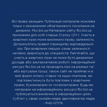
Всі права захищені. Публікація матеріалів можлива
тільки з зазначенням обов'язкового посилання на
джерело: Fbc.biz.ua Матеріали сайту fbc.biz.ua
призначені для осіб старше 21 року (21+). Участь в
азартних іграх може викликати ігрову залежність.
Дотримуйтесь правил (принципів) відповідальної
гри. При виявленні перших ознак залежності
негайно зверніться до спеціаліста. Пам'ятайте, що
участь в азартних іграх не може бути джерелом
доходів або альтернативою роботі. Інформаційний
ресурс fbc.biz.ua не проводить ігри на реальні та/
або віртуальні гроші, також сайт не приймає ні в
якій формі оплату ставок та інших платежів, які
пов’язані/можуть бути пов’язані з азартними
іграми, букмекерами чи тоталізаторами. Будь-які
матеріали на інформаційному ресурсі fbc.biz.ua
публікуються виключно в інформаційних цілях.
Cуб'єкт у сфері онлайн-медіа; ідентифікатор медіа
- R40-07176.