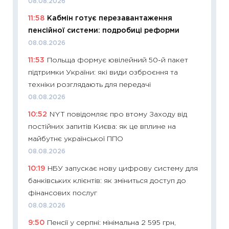
08.08.2026
11:26
Як
11:58
Кабмін готує перезавантаження
ризики
пенсійної системи: подробиці реформи
облігац
08.08.2026
08.07.2
11:53
Польща формує ювілейний 50-й пакет
11:20
Ці
підтримки України: які види озброєння та
майбут
техніки розглядають для передачі
01.07.2
08.08.2026
11:24
Пр
10:52
NYT повідомляє про втому Заходу від
освіта 
постійних запитів Києва: як це вплине на
29.06.2
майбутнє української ППО
11:27
Вс
08.08.2026
топ уні
10:19
НБУ запускає нову цифрову систему для
абітурі
банківських клієнтів: як зміниться доступ до
23.06.2
фінансових послуг
11:29
До
08.08.2026
наспра
9:50
Пенсії у серпні: мінімальна 2 595 грн,
2027–2