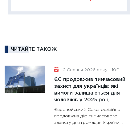
18.02.20
11:27
За
диктує
16.02.20
11:30
Ре
ЧИТАЙТЕ ТАКОЖ
роль US
та зни
30.01.20
2 Серпня 2026 року - 10:11
11:30
Кр
ЄС продовжив тимчасовий
роблять
захист для українців: які
28.01.20
вимоги залишаються для
чоловіків у 2025 році
11:28
Де
гранто
Європейський Союз офіційно
13.01.20
продовжив дію тимчасового
захисту для громадян України,...
11:30
Ст
майбут