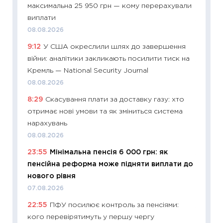
максимальна 25 950 грн — кому перерахували
19.06.20
виплати
11:22
Ка
08.08.2026
що зав
9:12
У США окреслили шлях до завершення
11.06.20
війни: аналітики закликають посилити тиск на
11:27
До
Кремль — National Security Journal
ціни зм
08.08.2026
30.04.2
8:29
Скасування плати за доставку газу: хто
11:32
Бі
отримає нові умови та як зміниться система
впевне
нарахувань
поведін
08.08.2026
27.04.2
23:55
Мінімальна пенсія 6 000 грн: як
11:28
Чо
пенсійна реформа може підняти виплати до
змінив
нового рівня
2026 р
07.08.2026
13.04.20
22:55
ПФУ посилює контроль за пенсіями:
11:29
Ск
кого перевірятимуть у першу чергу
кошик 