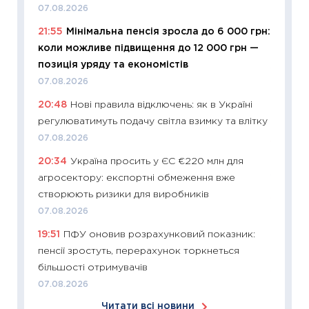
07.08.2026
базово
21:55
Мінімальна пенсія зросла до 6 000 грн:
оцінко
коли можливе підвищення до 12 000 грн —
06.04.2
позиція уряду та економістів
11:24
Ск
07.08.2026
у 2026
20:48
Нові правила відключень: як в Україні
KSE до
регулюватимуть подачу світла взимку та влітку
30.03.2
07.08.2026
11:26
Зо
20:34
Україна просить у ЄС €220 млн для
купува
агросектору: експортні обмеження вже
12.03.20
створюють ризики для виробників
11:27
Ек
07.08.2026
змінило
19:51
ПФУ оновив розрахунковий показник:
розвитк
пенсії зростуть, перерахунок торкнеться
24.02.2
більшості отримувачів
11:26
Сп
07.08.2026
2026: 
Читати всі новини
ліквідн