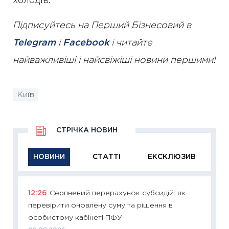
холодів.
Підписуйтесь на Перший Бізнесовий в
Telegram
і
Facebook
і читайте
найважливіші і найсвіжіші новини першими!
Київ
СТРІЧКА НОВИН
НОВИНИ
СТАТТІ
ЕКСКЛЮЗИВ
12:26
Серпневий перерахунок субсидій: як
11:29
Як
перевірити оновлену суму та рішення в
інвест
особистому кабінеті ПФУ
21.07.20