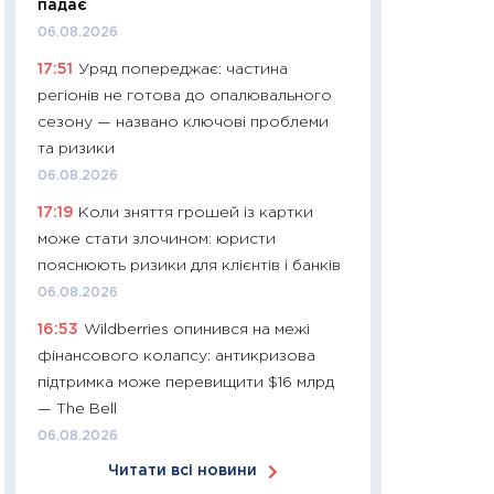
падає
арифметики пер
06.08.2026
30.03.2026
17:51
Уряд попереджає: частина
11:26
Золото по $
регіонів не готова до опалювального
$80: час купуват
сезону — названо ключові проблеми
прибуток?
та ризики
12.03.2026
06.08.2026
11:27
Економіка Ук
17:19
Коли зняття грошей із картки
що змінилося за 4
може стати злочином: юристи
перспективи розв
пояснюють ризики для клієнтів і банків
стабільності
06.08.2026
24.02.2026
16:53
Wildberries опинився на межі
11:26
Споживання 
фінансового колапсу: антикризова
2025–2026: струк
підтримка може перевищити $16 млрд
заощадження та л
— The Bell
оцінками KSE Inst
06.08.2026
18.02.2026
Читати всі новини
11:27
Зарплати на