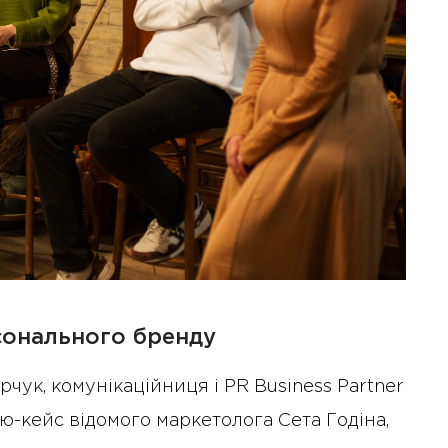
діяльність рад директорів
сонального бренду
ук, комунікаційниця і PR Business Partner
ію-кейс відомого маркетолога Сета Годіна,