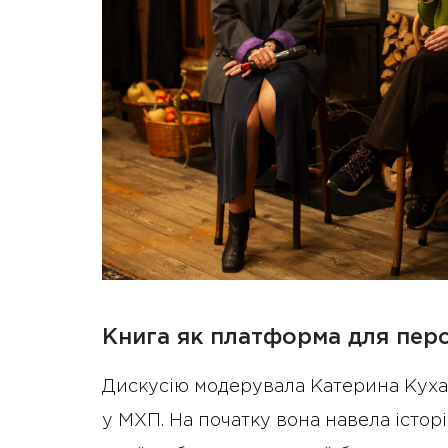
Книга як платформа для пер
Дискусію модерувала Катерина Кухарч
у МХП. На початку вона навела істор