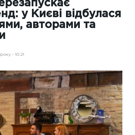
перезапускає
д: у Києві відбулася
ями, авторами та
и
оку - 10:21