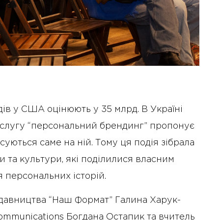
в у США оцінюють у 35 млрд. В Україні
ослугу “персональний брендинг” пропонує
усуються саме на ній. Тому ця подія зібрала
іти та культури, які поділилися власним
 персональних історій.
идавництва “Наш Формат” Галина Харук-
ommunications Богдана Остапик та вчитель