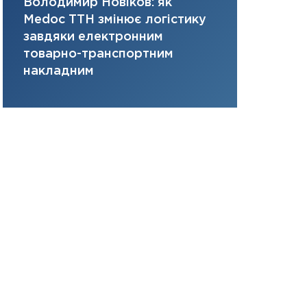
Володимир Новіков: як
Сергій Кон
портфель майбут
Medoc ТТН змінює логістику
платить за 
31.12.2025
завдяки електронним
там, де ви
Читати в
товарно-транспортним
накладним