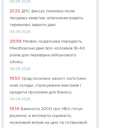
06.08.2026
платитимуть біл
21:22
ДПС фіксує помилки після
29.06.2026
продажу квартир: власникам радять
11:27
Вступ-2026 в
терміново звірити дані
контракту, топ ун
06.08.2026
правила для абіту
20:56
Мінфін: податкова передасть
23.06.2026
Міноборони дані про чоловіків 18–60
11:29
Долар по 51,5
років для перевірки військового
тисяч: що наспра
обліку
Бюджетна деклар
06.08.2026
19.06.2026
19:52
Уряд посилює захист логістики:
11:22
Кадровий деф
нові склади, страхування вантажів і
вакансії: що зав
кредитні програми для бізнесу
найму
06.08.2026
11.06.2026
19:14
Банкнота 2000 грн: НБУ готує
11:27
Дорожчає ще
рішення, а експерти оцінюють
промислові ціни з
можливий вплив на ціни та готівковий
30.04.2026