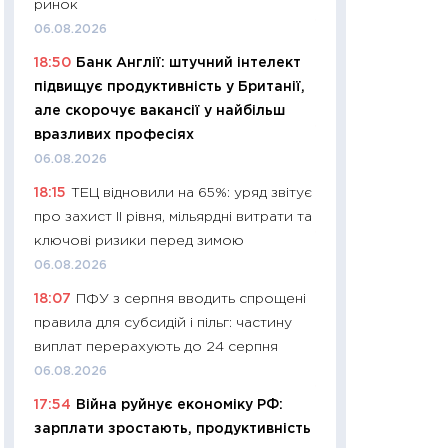
ринок
11:32
Більше зао
06.08.2026
впевненості: як 
18:50
Банк Англії: штучний інтелект
поведінка україн
підвищує продуктивність у Британії,
27.04.2026
але скорочує вакансії у найбільш
11:28
Чому їжа зн
вразливих професіях
як змінився прод
06.08.2026
українців у 2026 
18:15
ТЕЦ відновили на 65%: уряд звітує
13.04.2026
про захист II рівня, мільярдні витрати та
11:29
Скільки нас
ключові ризики перед зимою
великодній кошик
06.08.2026
власний розраху
18:07
ПФУ з серпня вводить спрощені
набору порівняно
правила для субсидій і пільг: частину
оцінкою
виплат перерахують до 24 серпня
06.04.2026
06.08.2026
11:24
Скільки кош
17:54
Війна руйнує економіку РФ:
стримування у 202
зарплати зростають, продуктивність
розмови з Майко