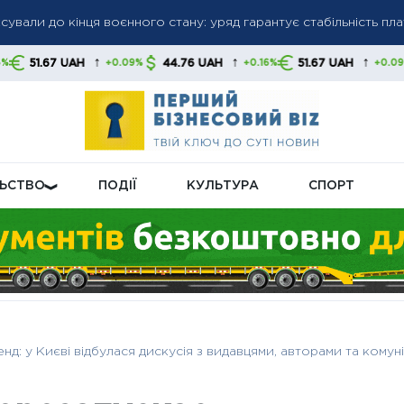
гів: списання коштів без попередження стане нормою, українц
и
↑
↑
↑
44.76 UAH
51.67 UAH
44.76 UAH
09%
+0.16%
+0.09%
+0.
ну пенсійну реформу: що буде з виплатами
ЛЬСТВО
ПОДІЇ
КУЛЬТУРА
СПОРТ
д: у Києві відбулася дискусія з видавцями, авторами та комун