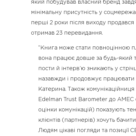
який побудував власний бренд завд
мінімальну присутність у соцмережах
перші 2 роки після виходу продався 
отримав 23 перевидання.
“Книга може стати повноцінною п
вона працює довше за будь-який т
пости й інтерв’ю зникають у стріч
назавжди і продовжує працювати н
Катерина. Також комунікаційниця д
Edelman Trust Barometer до AMEC 
оцінки комунікацій) показують тен
клієнтів (партнерів) хочуть бачит
Людям цікаві погляди та позиції С