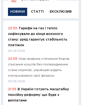
НОВИНИ
СТАТТІ
ЕКСКЛЮЗИВ
23:55
Тарифи на газ і тепло
11:29
Якісна інфо
зафіксували до кінця воєнного
успішного інвест
стану: уряд гарантує стабільність
21.07.2026
платіжок
11:26
Як заробити
06.08.2026
дохідність, ризик
22:55
Нові правила стягнення боргів:
державних обліга
списання коштів без попередження
08.07.2026
стане нормою, українцям радять
11:20
Ціна здоров’
контролювати свої фінанси
медицина майбут
06.08.2026
витрати людей
21:55
В Україні готують масштабну
01.07.2026
пенсійну реформу: що буде з
11:24
Професії ма
виплатами
рухається освіта 