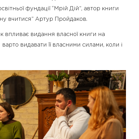
світньої фундації “Мрій Дій”, автор книги
ину вчитися” Артур Пройдаков.
 як впливає видання власної книги на
 варто видавати її власними силами, коли і
10 Січня 2025 року - 8:52
Бізнес-Діалог: Вплив
штучного інтелекту на