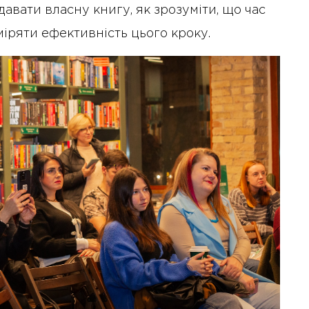
авати власну книгу, як зрозуміти, що час
иміряти ефективність цього кроку.