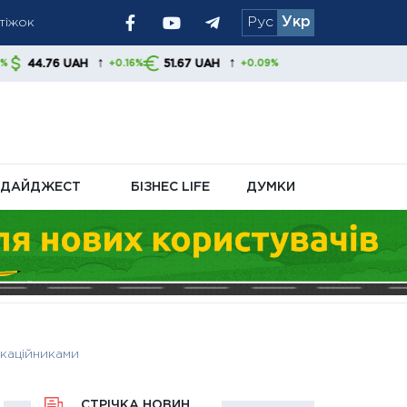
Рус
Укр
ям радять
↑
51.67 UAH
16%
+0.09%
ДАЙДЖЕСТ
БІЗНЕС LIFE
ДУМКИ
ікаційниками
СТРІЧКА НОВИН