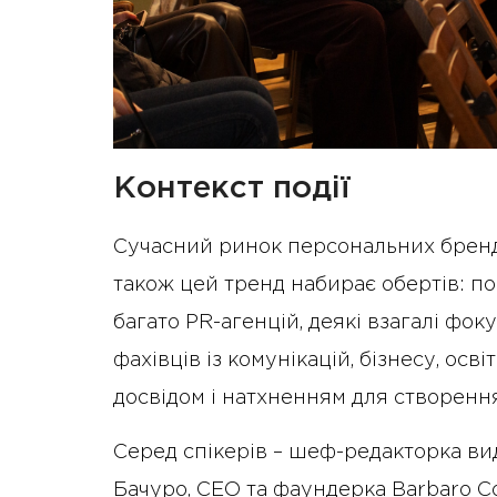
Контекст події
Сучасний ринок персональних бренді
також цей тренд набирає обертів: п
багато PR-агенцій, деякі взагалі фок
фахівців із комунікацій, бізнесу, осв
досвідом і натхненням для створення
Серед спікерів – шеф-редакторка в
Бачуро, CEO та фаундерка Barbaro C