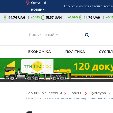
Skip
Останні
Нові правила стягнення бор
to
новини:
контролювати свої фінанс
content
↑
↑
↑
51.67 UAH
44.76 UAH
51.67 UAH
16%
+0.09%
+0.16%
+0.
В Україні готують масштаб
ЕКОНОМІКА
ПОЛІТИКА
СУСПІ
Перший бізнесовий
Новини
Культура
Як власна книга перезапускає персональний брен