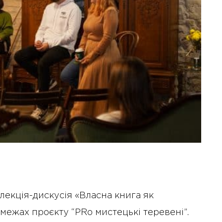
лекція-дискусія «Власна книга як
межах проєкту “PRо мистецькі теревені”.