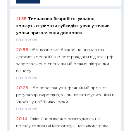
21:55
Тимчасово безробітні українці
11:29
Як
зможуть отримати субсидію: уряд уточнив
інвест
умови призначення допомоги
21.07.20
08.08.2026
11:26
Як
20:56
НБУ дозволив банкам не визнавати
ризики
дефолт компаній, що постраждали від атак рф:
облігац
запроваджено спеціальний режим підтримки
08.07.2
бізнесу
11:20
Ці
08.08.2026
майбут
20:28
НБУ переглянув інфляційний прогноз:
01.07.2
регулятор окреслив, як змінюватимуться ціни в
11:24
Пр
Україні у найближчі роки
освіта 
08.08.2026
29.06.2
20:14
Юлію Свириденко розглядають на
11:27
Вс
посаду голови «Нафтогазу»: наглядова рада
топ уні