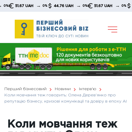
Skip
→
→
→
67 UAH
44.76 UAH
51.67 UAH
44.76 UAH
0%
0%
0%
to
content
Перший бізнесовий
Новини
Інтерв'ю
Коли мовчання теж говорить: Олена Дерев’янко про
репутацію бізнесу, кризові комунікації та довіру в епоху AI
Коли мовчання теж