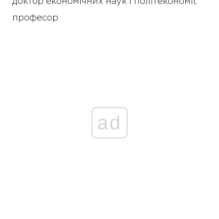
доктор економічних наук і політекономії,
професор
ad