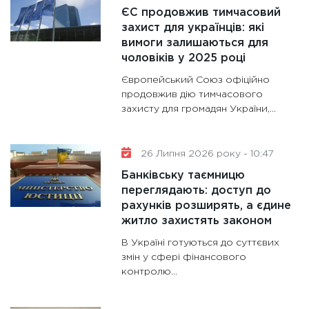
28.01.20
ЄС продовжив тимчасовий
11:28
Де
захист для українців: які
вимоги залишаються для
гранто
чоловіків у 2025 році
13.01.20
Європейський Союз офіційно
11:30
Ст
продовжив дію тимчасового
майбут
захисту для громадян України,...
31.12.20
26 Липня 2026 року - 10:47
Банківську таємницю
переглядають: доступ до
рахунків розширять, а єдине
житло захистять законом
В Україні готуються до суттєвих
змін у сфері фінансового
контролю...