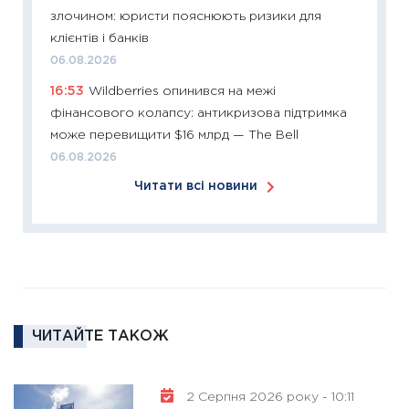
11:27
Ек
злочином: юристи пояснюють ризики для
змінило
клієнтів і банків
розвитк
06.08.2026
24.02.2
16:53
Wildberries опинився на межі
11:26
Сп
фінансового колапсу: антикризова підтримка
2026: 
може перевищити $16 млрд — The Bell
ліквідн
06.08.2026
18.02.20
Читати всі новини
11:27
За
диктує
16.02.20
11:30
Ре
роль US
та зни
ЧИТАЙТЕ ТАКОЖ
30.01.20
11:30
Кр
роблять
2 Серпня 2026 року - 10:11