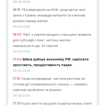
06.08.2026
11:28
Чо
18:15
ТЕЦ відновили на 65%: уряд звітує про
змінив
захист II рівня, мільярдні витрати та ключові
2026 р
ризики перед зимою
13.04.20
06.08.2026
11:29
Ск
18:07
ПФУ з серпня вводить спрощені правила
кошик 
для субсидій і пільг: частину виплат
базово
перерахують до 24 серпня
оцінко
06.08.2026
06.04.2
17:54
Війна руйнує економіку РФ: зарплати
11:24
Ск
зростають, продуктивність падає
у 2026
06.08.2026
KSE до
17:51
Уряд попереджає: частина регіонів не
30.03.2
готова до опалювального сезону — названо
11:26
Зо
ключові проблеми та ризики
купува
06.08.2026
12.03.20
17:19
Коли зняття грошей із картки може стати