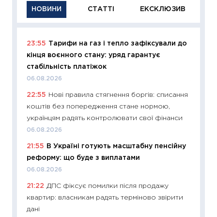
НОВИНИ
СТАТТІ
ЕКСКЛЮЗИВ
23:55
Тарифи на газ і тепло зафіксували до
11:29
Як
кінця воєнного стану: уряд гарантує
інвест
стабільність платіжок
21.07.20
06.08.2026
11:26
Як
22:55
Нові правила стягнення боргів: списання
ризики
коштів без попередження стане нормою,
облігац
українцям радять контролювати свої фінанси
08.07.2
06.08.2026
11:20
Ці
21:55
В Україні готують масштабну пенсійну
майбут
реформу: що буде з виплатами
01.07.2
06.08.2026
11:24
Пр
21:22
ДПС фіксує помилки після продажу
освіта 
квартир: власникам радять терміново звірити
29.06.2
дані
11:27
Вс