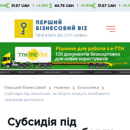
Skip
↑
↑
↑
51.67 UAH
44.76 UAH
51.67 UAH
+0.09%
+0.16%
+0.09%
to
content
Перший бізнесовий
Новини
Економіка
Субсидія під загрозою: як борги можуть позбавити
українців допомоги
Субсидія під