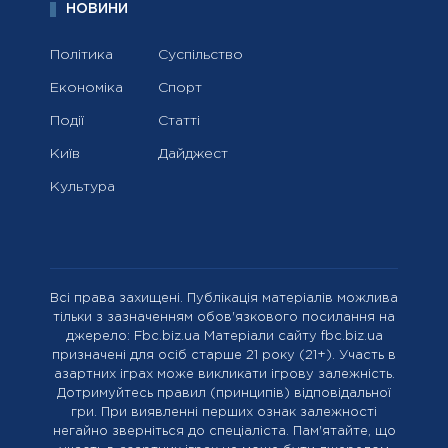
НОВИНИ
Політика
Суспільство
Економіка
Спорт
Події
Статті
Київ
Дайджест
Культура
Всі права захищені. Публікація матеріалів можлива
тільки з зазначенням обов'язкового посилання на
джерело: Fbc.biz.ua Матеріали сайту fbc.biz.ua
призначені для осіб старше 21 року (21+). Участь в
азартних іграх може викликати ігрову залежність.
Дотримуйтесь правил (принципів) відповідальної
гри. При виявленні перших ознак залежності
негайно зверніться до спеціаліста. Пам'ятайте, що