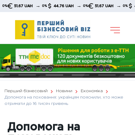
Skip
→
→
→
51.67 UAH
44.76 UAH
51.67 UAH
44.76
0%
0%
0%
to
content
Перший бізнесовий
Новини
Економіка
Допомога на поховання: українцям пояснили, хто може
отримати до 16 тисяч гривень
Допомога на