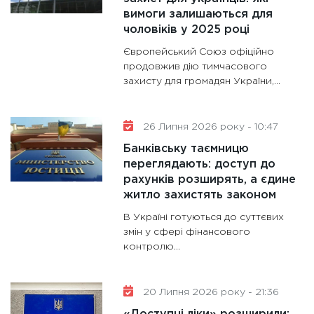
вимоги залишаються для
11:28
Де
чоловіків у 2025 році
гранто
13.01.20
Європейський Союз офіційно
продовжив дію тимчасового
11:30
Ст
захисту для громадян України,...
майбут
31.12.20
26 Липня 2026 року - 10:47
Банківську таємницю
переглядають: доступ до
рахунків розширять, а єдине
житло захистять законом
В Україні готуються до суттєвих
змін у сфері фінансового
контролю...
20 Липня 2026 року - 21:36