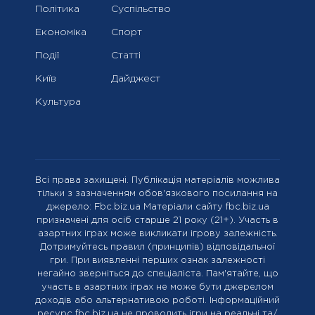
Політика
Суспільство
Економіка
Спорт
Події
Статті
Київ
Дайджест
Культура
Всі права захищені. Публікація матеріалів можлива
тільки з зазначенням обов'язкового посилання на
джерело: Fbc.biz.ua Матеріали сайту fbc.biz.ua
призначені для осіб старше 21 року (21+). Участь в
азартних іграх може викликати ігрову залежність.
Дотримуйтесь правил (принципів) відповідальної
гри. При виявленні перших ознак залежності
негайно зверніться до спеціаліста. Пам'ятайте, що
участь в азартних іграх не може бути джерелом
доходів або альтернативою роботі. Інформаційний
ресурс fbc.biz.ua не проводить ігри на реальні та/