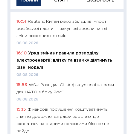
НОВИНИ
СТАТТІ
ЕКСКЛЮЗИВ
16:51
Reuters: Китай різко збільшив імпорт
11:29
Як
російської нафти — закупівлі зросли на тлі
інвест
зміни ринкових потоків
21.07.20
08.08.2026
11:26
Як
16:10
Уряд змінив правила розподілу
ризики
електроенергії: влітку та взимку діятимуть
облігац
різні моделі
08.07.2
08.08.2026
11:20
Ці
15:53
WSJ: Розвідка США фіксує нові загрози
майбут
для НАТО з боку Росії
01.07.2
08.08.2026
11:24
Пр
15:15
Фінансові порушення коштуватимуть
освіта 
значно дорожче: штрафи зростають, а
29.06.2
сховатися за старими правилами більше не
11:27
Вс
вийде