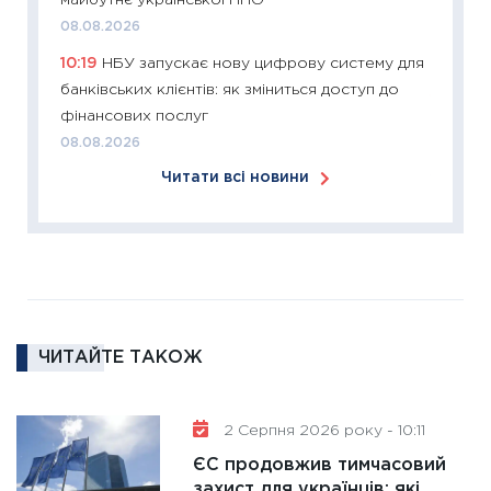
майбутнє української ППО
змінило
08.08.2026
розвитк
10:19
НБУ запускає нову цифрову систему для
24.02.2
банківських клієнтів: як зміниться доступ до
11:26
Сп
фінансових послуг
2026: 
08.08.2026
ліквідн
Читати всі новини
18.02.20
11:27
За
диктує
16.02.20
11:30
Ре
роль US
ЧИТАЙТЕ ТАКОЖ
та зни
30.01.20
11:30
Кр
2 Серпня 2026 року - 10:11
роблять
ЄС продовжив тимчасовий
28.01.20
захист для українців: які