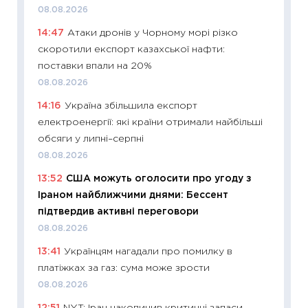
топ уні
08.08.2026
абітурі
14:47
Атаки дронів у Чорному морі різко
23.06.2
скоротили експорт казахської нафти:
11:29
До
поставки впали на 20%
наспра
08.08.2026
2027–2
14:16
Україна збільшила експорт
19.06.20
електроенергії: які країни отримали найбільші
11:22
Ка
обсяги у липні–серпні
що зав
08.08.2026
11.06.20
13:52
США можуть оголосити про угоду з
11:27
До
Іраном найближчими днями: Бессент
ціни зм
підтвердив активні переговори
30.04.2
08.08.2026
11:32
Бі
13:41
Українцям нагадали про помилку в
впевне
платіжках за газ: сума може зрости
поведін
08.08.2026
27.04.2