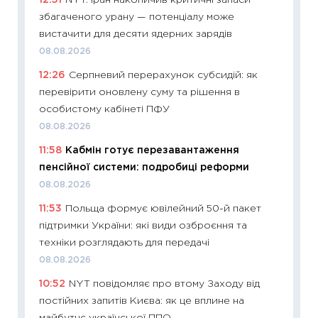
12:51
NYT: Іран накопичив критичні запаси
11:28
Чо
збагаченого урану — потенціалу може
змінив
вистачити для десяти ядерних зарядів
2026 р
08.08.2026
13.04.20
12:26
Серпневий перерахунок субсидій: як
11:29
Ск
перевірити оновлену суму та рішення в
кошик 
особистому кабінеті ПФУ
базово
08.08.2026
оцінко
11:58
Кабмін готує перезавантаження
06.04.2
пенсійної системи: подробиці реформи
11:24
Ск
08.08.2026
у 2026
11:53
Польща формує ювілейний 50-й пакет
KSE до
підтримки України: які види озброєння та
30.03.2
техніки розглядають для передачі
11:26
Зо
08.08.2026
купува
10:52
NYT повідомляє про втому Заходу від
12.03.20
постійних запитів Києва: як це вплине на
11:27
Ек