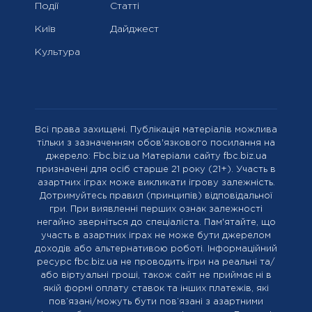
Події
Статті
Київ
Дайджест
Культура
Всі права захищені. Публікація матеріалів можлива
тільки з зазначенням обов'язкового посилання на
джерело: Fbc.biz.ua Матеріали сайту fbc.biz.ua
призначені для осіб старше 21 року (21+). Участь в
азартних іграх може викликати ігрову залежність.
Дотримуйтесь правил (принципів) відповідальної
гри. При виявленні перших ознак залежності
негайно зверніться до спеціаліста. Пам'ятайте, що
участь в азартних іграх не може бути джерелом
доходів або альтернативою роботі. Інформаційний
ресурс fbc.biz.ua не проводить ігри на реальні та/
або віртуальні гроші, також сайт не приймає ні в
якій формі оплату ставок та інших платежів, які
пов’язані/можуть бути пов’язані з азартними