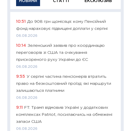
НОВИНИ
СТАТТІ
ЕКСКЛЮЗИВ
10:51
До 908 грн щомісяця: кому Пенсійний
11:29
Як
фонд нараховує підвищені доплати у серпні
інвест
06.08.2026
21.07.20
10:14
Зеленський заявив про координацію
11:26
Як
переговорів зі США та очікування
ризики
прискореного руху України до ЄС
облігац
06.08.2026
08.07.2
9:55
У серпні частина пенсіонерів втратить
11:20
Ці
право на безкоштовний проїзд: які маршрути
майбут
залишаються платними
01.07.2
06.08.2026
11:24
Пр
9:11
FT: Трамп відмовив Україні у додаткових
освіта 
комплексах Patriot, посилаючись на обмежені
29.06.2
запаси США
11:27
Вс
06.08.2026