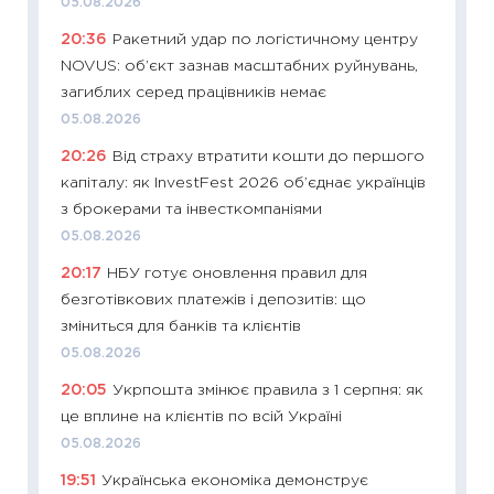
05.08.2026
11:28
Чо
20:36
Ракетний удар по логістичному центру
змінив
NOVUS: об’єкт зазнав масштабних руйнувань,
2026 р
загиблих серед працівників немає
13.04.20
05.08.2026
11:29
Ск
20:26
Від страху втратити кошти до першого
кошик 
капіталу: як InvestFest 2026 об’єднає українців
базово
з брокерами та інвесткомпаніями
оцінко
05.08.2026
06.04.2
20:17
НБУ готує оновлення правил для
11:24
Ск
безготівкових платежів і депозитів: що
у 2026
зміниться для банків та клієнтів
KSE до
05.08.2026
30.03.2
20:05
Укрпошта змінює правила з 1 серпня: як
11:26
Зо
це вплине на клієнтів по всій Україні
купува
05.08.2026
12.03.20
19:51
Українська економіка демонструє
11:27
Ек