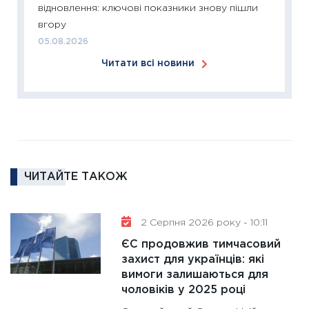
відновлення: ключові показники знову пішли
змінило
вгору
розвитк
05.08.2026
24.02.2
Читати всі новини
11:26
Сп
2026: 
ліквідн
18.02.20
11:27
За
диктує
16.02.20
ЧИТАЙТЕ ТАКОЖ
11:30
Ре
роль US
2 Серпня 2026 року - 10:11
та зни
ЄС продовжив тимчасовий
30.01.20
захист для українців: які
11:30
Кр
вимоги залишаються для
роблять
чоловіків у 2025 році
28.01.20