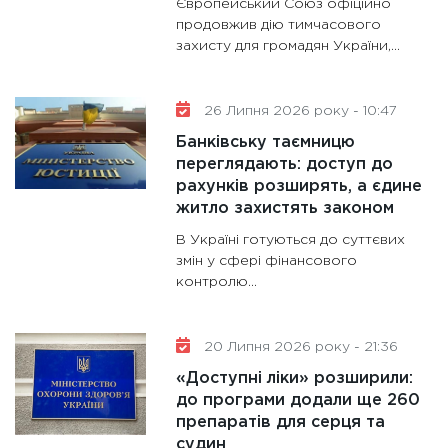
Європейський Союз офіційно
11:28
Де
продовжив дію тимчасового
захисту для громадян України,...
гранто
13.01.20
11:30
Ст
26 Липня 2026 року - 10:47
майбут
Банківську таємницю
31.12.20
переглядають: доступ до
рахунків розширять, а єдине
житло захистять законом
В Україні готуються до суттєвих
змін у сфері фінансового
контролю...
20 Липня 2026 року - 21:36
«Доступні ліки» розширили:
до програми додали ще 260
препаратів для серця та
судин