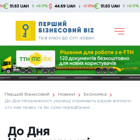
Skip
↑
↓
↑
1.63 UAH
44.69 UAH
51.63 UAH
44.
+0.17%
-0.13%
+0.17%
to
content
Перший бізнесовий
Новини
Економіка
До Дня Незалежності українці отримають разові виплати:
хто має право та які суми передбачені
До Дня