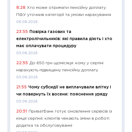
топ уні
8:28
Хто може отримати пенсійну доплату:
абітурі
ПФУ уточнив категорії та умови нарахування
23.06.2
06.08.2026
11:29
До
23:55
Повірка газових та
наспра
електролічильників: які правила діють і хто
2027–2
має оплачувати процедуру
19.06.20
05.08.2026
11:22
Ка
22:55
До 650 грн щомісяця: кому у серпні
що зав
нарахують підвищену пенсійну доплату
11.06.20
05.08.2026
11:27
До
21:55
Чому субсидії не виплачували влітку і
ціни зм
чи повернуть їх восени: пояснення уряду
30.04.2
05.08.2026
11:32
Бі
20:51
ПриватБанк готує оновлення сервісів із
впевне
кінця серпня: клієнтів чекають зміни в роботі
поведін
додатка та обслуговуванні
27.04.2