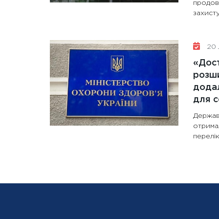
продов
захисту
20 
«Дост
розши
додал
для с
Держав
отрима
перелік