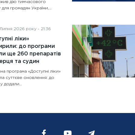
жив дію тимчасового
 для громадян України,...
Липня 2026 року - 21:36
упні ліки»
рили: до програми
и ще 260 препаратів
ерця та судин
на програма «Доступні ліки»
ла суттєве оновлення: до
у додали...