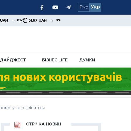
Рус
Укр
я уряду та
→
51.67 UAH
0%
ДАЙДЖЕСТ
БІЗНЕС LIFE
ДУМКИ
омогу і що зміниться
СТРІЧКА НОВИН