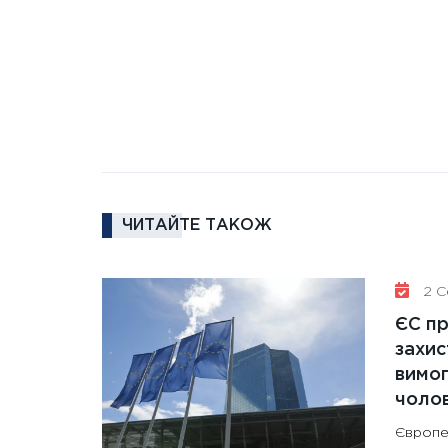
ЧИТАЙТЕ ТАКОЖ
2 Се
ЄС п
захис
вимо
чолов
Європе