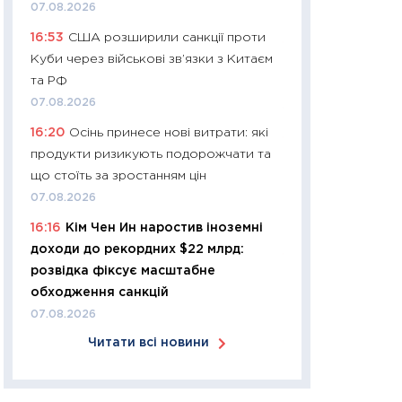
07.08.2026
30.03.2026
16:53
США розширили санкції проти
11:26
Золото по $
Куби через військові зв’язки з Китаєм
$80: час купуват
та РФ
прибуток?
07.08.2026
12.03.2026
16:20
Осінь принесе нові витрати: які
11:27
Економіка Ук
продукти ризикують подорожчати та
що змінилося за 4
що стоїть за зростанням цін
перспективи розв
07.08.2026
стабільності
16:16
Кім Чен Ин наростив іноземні
24.02.2026
доходи до рекордних $22 млрд:
11:26
Споживання 
розвідка фіксує масштабне
2025–2026: струк
обходження санкцій
заощадження та л
07.08.2026
оцінками KSE Inst
Читати всі новини
18.02.2026
11:27
Зарплати на
— хто диктує умо