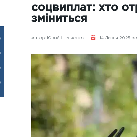
соцвиплат: хто о
зміниться
Автор: Юрий Шевченко
14 Липня 2025 рок