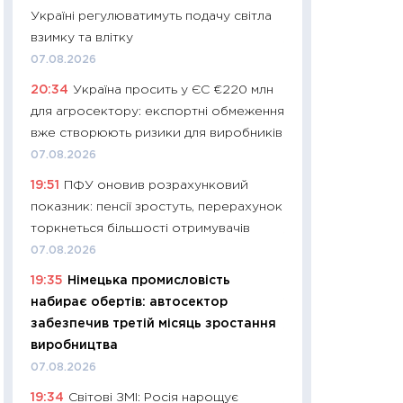
Україні регулюватимуть подачу світла
29.06.2026
взимку та влітку
11:27
Вступ-2026 в
07.08.2026
контракту, топ ун
20:34
Україна просить у ЄС €220 млн
правила для абіту
для агросектору: експортні обмеження
23.06.2026
вже створюють ризики для виробників
11:29
Долар по 51,5
07.08.2026
тисяч: що наспра
19:51
ПФУ оновив розрахунковий
Бюджетна деклар
показник: пенсії зростуть, перерахунок
19.06.2026
торкнеться більшості отримувачів
11:22
Кадровий деф
07.08.2026
вакансії: що зав
19:35
Німецька промисловість
найму
набирає обертів: автосектор
11.06.2026
забезпечив третій місяць зростання
11:27
Дорожчає ще
виробництва
промислові ціни з
07.08.2026
30.04.2026
19:34
Світові ЗМІ: Росія нарощує