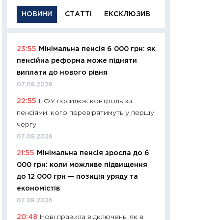
НОВИНИ
СТАТТІ
ЕКСКЛЮЗИВ
23:55
Мінімальна пенсія 6 000 грн: як
11:29
Якісна інфо
пенсійна реформа може підняти
успішного інвест
виплати до нового рівня
21.07.2026
07.08.2026
11:26
Як заробити
22:55
ПФУ посилює контроль за
дохідність, ризик
пенсіями: кого перевірятимуть у першу
державних обліга
чергу
08.07.2026
07.08.2026
11:20
Ціна здоров’
21:55
Мінімальна пенсія зросла до 6
медицина майбут
000 грн: коли можливе підвищення
витрати людей
до 12 000 грн — позиція уряду та
01.07.2026
економістів
11:24
Професії ма
07.08.2026
рухається освіта 
20:48
Нові правила відключень: як в
платитимуть біл