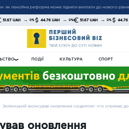
грн: як пенсійна реформа може підняти виплати до нового рівня
 пенсіями: кого перевірятимуть у першу чергу
 до 6 000 грн: коли можливе підвищення до 12 000 грн — позиці
→
→
→
→
44.76 UAH
51.67 UAH
44.76 UAH
0%
0%
0%
0%
ЛЬСТВО
ПОДІЇ
КУЛЬТУРА
СПОРТ
Зеленський анонсував оновлення соцвиплат: хто отримає доп
ував оновлення