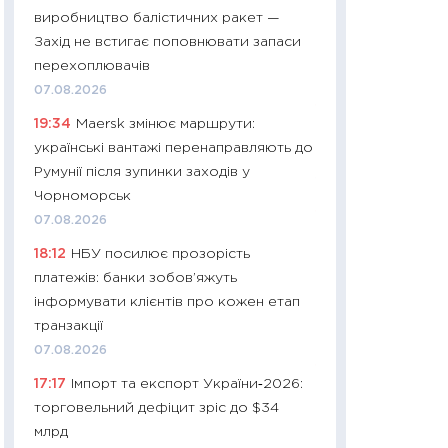
11:32
Більше зао
виробництво балістичних ракет —
впевненості: як 
Захід не встигає поповнювати запаси
поведінка україн
перехоплювачів
27.04.2026
07.08.2026
11:28
Чому їжа зн
19:34
Maersk змінює маршрути:
як змінився прод
українські вантажі перенаправляють до
українців у 2026 
Румунії після зупинки заходів у
13.04.2026
Чорноморськ
11:29
Скільки нас
07.08.2026
великодній кошик
18:12
НБУ посилює прозорість
власний розраху
платежів: банки зобов’яжуть
набору порівняно
інформувати клієнтів про кожен етап
оцінкою
транзакції
06.04.2026
07.08.2026
11:24
Скільки кош
17:17
Імпорт та експорт України‑2026:
стримування у 202
торговельний дефіцит зріс до $34
розмови з Майко
млрд
арифметики пер