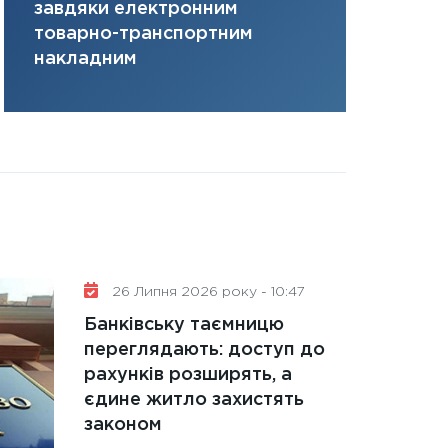
завдяки електронним
там, де ви
31.12.2025
товарно-транспортним
Читати в
накладним
26 Липня 2026 року - 10:47
Банківську таємницю
переглядають: доступ до
рахунків розширять, а
єдине житло захистять
законом