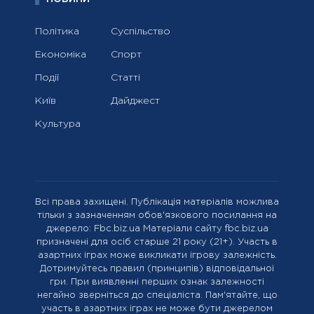
Політика
Суспільство
Економіка
Спорт
Події
Статті
Київ
Дайджест
Культура
Всі права захищені. Публікація матеріалів можлива
тільки з зазначенням обов'язкового посилання на
джерело: Fbc.biz.ua Матеріали сайту fbc.biz.ua
призначені для осіб старше 21 року (21+). Участь в
азартних іграх може викликати ігрову залежність.
Дотримуйтесь правил (принципів) відповідальної
гри. При виявленні перших ознак залежності
негайно зверніться до спеціаліста. Пам'ятайте, що
участь в азартних іграх не може бути джерелом