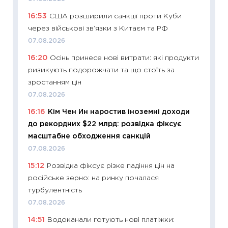
поведін
16:53
США розширили санкції проти Куби
27.04.2
через військові зв’язки з Китаєм та РФ
11:28
Чо
07.08.2026
змінив
16:20
Осінь принесе нові витрати: які продукти
2026 р
ризикують подорожчати та що стоїть за
13.04.20
зростанням цін
11:29
Ск
07.08.2026
кошик 
16:16
Кім Чен Ин наростив іноземні доходи
базово
до рекордних $22 млрд: розвідка фіксує
оцінко
масштабне обходження санкцій
06.04.2
07.08.2026
11:24
Ск
15:12
Розвідка фіксує різке падіння цін на
у 2026
російське зерно: на ринку почалася
KSE до
турбулентність
30.03.2
07.08.2026
11:26
Зо
14:51
Водоканали готують нові платіжки:
купува