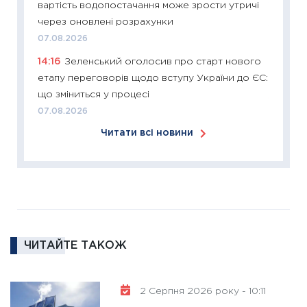
вартість водопостачання може зрости утричі
12.03.20
через оновлені розрахунки
11:27
Ек
07.08.2026
змінило
14:16
Зеленський оголосив про старт нового
розвитк
етапу переговорів щодо вступу України до ЄС:
24.02.2
що зміниться у процесі
11:26
Сп
07.08.2026
2026: 
Читати всі новини
ліквідн
18.02.20
11:27
За
диктує
16.02.20
11:30
Ре
ЧИТАЙТЕ ТАКОЖ
роль US
та зни
30.01.20
2 Серпня 2026 року - 10:11
11:30
Кр