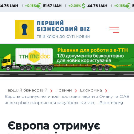
Skip
↑
↑
↑
H
51.67 UAH
44.76 UAH
51.67 UA
+0.16%
+0.09%
+0.16%
to
content
Перший бізнесовий
Новини
Економіка
Європа отримує нетипові поставки нафти з Оману та ОАЕ
через різке скорочення закупівель Китаю, – Bloomberg
Європа отримує