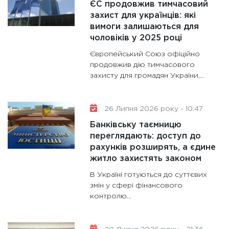
ЄС продовжив тимчасовий
роблять
захист для українців: які
28.01.20
вимоги залишаються для
чоловіків у 2025 році
11:28
Де
гранто
Європейський Союз офіційно
13.01.20
продовжив дію тимчасового
захисту для громадян України,...
11:30
Ст
майбут
31.12.20
26 Липня 2026 року - 10:47
Банківську таємницю
переглядають: доступ до
рахунків розширять, а єдине
житло захистять законом
В Україні готуються до суттєвих
змін у сфері фінансового
контролю...