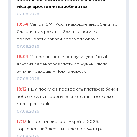
місяць зростання виробництва
11:27
Вс
07.08.2026
топ уні
19:34
Світові ЗМІ: Росія нарощує виробництво
абітурі
балістичних ракет — Захід не встигає
23.06.2
поповнювати запаси перехоплювачів
11:29
До
07.08.2026
наспра
19:34
Maersk змінює маршрути: українські
2027–2
вантажі перенаправляють до Румунії після
19.06.20
зупинки заходів у Чорноморськ
11:22
Ка
07.08.2026
що зав
18:12
НБУ посилює прозорість платежів: банки
11.06.20
зобов’яжуть інформувати клієнтів про кожен
11:27
До
етап транзакції
ціни зм
07.08.2026
30.04.2
17:17
Імпорт та експорт України‑2026:
11:32
Бі
торговельний дефіцит зріс до $34 млрд
впевне
07.08.2026