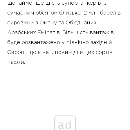
щонайменше шість супертанкерів із
сумарним обсягом близько 12 млн барелів
сировини з Оману та Об’єднаних
Арабських Еміратів. Більшість вантажів
буде розвантажено у північно‑західній
Європі, що є нетиповим для цих сортів
нафти.
ad