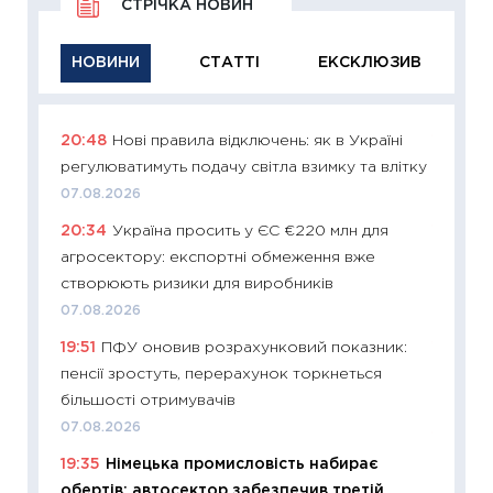
СТРІЧКА НОВИН
НОВИНИ
СТАТТІ
ЕКСКЛЮЗИВ
20:48
Нові правила відключень: як в Україні
11:29
Як
регулюватимуть подачу світла взимку та влітку
інвест
07.08.2026
21.07.20
20:34
Україна просить у ЄС €220 млн для
11:26
Як
агросектору: експортні обмеження вже
ризики
створюють ризики для виробників
облігац
07.08.2026
08.07.2
19:51
ПФУ оновив розрахунковий показник:
11:20
Ці
пенсії зростуть, перерахунок торкнеться
майбут
більшості отримувачів
01.07.2
07.08.2026
11:24
Пр
19:35
Німецька промисловість набирає
освіта 
обертів: автосектор забезпечив третій
29.06.2