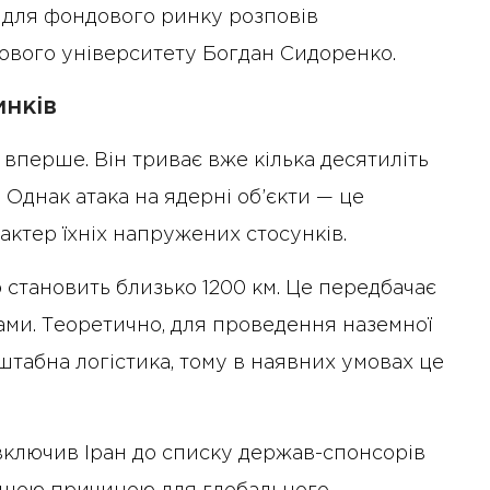
и для фондового ринку розповів
жового університету Богдан Сидоренко.
инків
 вперше. Він триває вже кілька десятиліть
 Однак атака на ядерні об’єкти — це
актер їхніх напружених стосунків.
ю становить близько 1200 км. Це передбачає
ми. Теоретично, для проведення наземної
сштабна логістика, тому в наявних умовах це
ключив Іран до списку держав-спонсорів