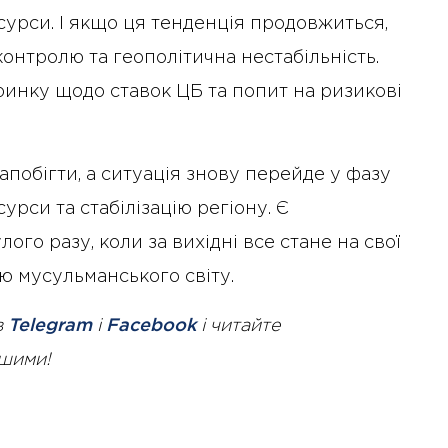
діяльність рад директорів
сурси. І якщо ця тенденція продовжиться,
онтролю та геополітична нестабільність.
ринку щодо ставок ЦБ та попит на ризикові
апобігти, а ситуація знову перейде у фазу
урси та стабілізацію регіону. Є
лого разу, коли за вихідні все стане на свої
ддю мусульманського світу.
в
Telegram
і
Facebook
і читайте
ршими!