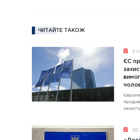
ЧИТАЙТЕ ТАКОЖ
2 Се
ЄС п
захис
вимо
чолов
Європе
продов
захисту
20 