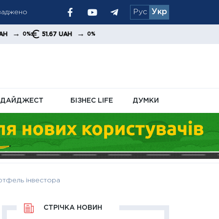
оваджено
Рус
Укр
їні у найближчі
→
51.67 UAH
0%
до кадрових
ДАЙДЖЕСТ
БІЗНЕС LIFE
ДУМКИ
ортфель інвестора
СТРІЧКА НОВИН