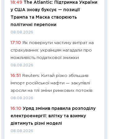
11:32
Більше зао
18:49
The Atlantic: Підтримка України
впевненості: як 
у США знову буксує — позиції
поведінка україн
Трампа та Маска створюють
27.04.2026
політичні перепони
08.08.2026
11:28
Чому їжа зн
як змінився прод
17:10
Як повернути частину витрат на
українців у 2026 
страхування: українцям нагадали про
13.04.2026
можливість податкової знижки
08.08.2026
11:29
Скільки нас
великодній кошик
16:51
Reuters: Китай різко збільшив
власний розраху
імпорт російської нафти — закупівлі
набору порівняно
зросли на тлі зміни ринкових потоків
оцінкою
08.08.2026
06.04.2026
16:10
Уряд змінив правила розподілу
11:24
Скільки кош
електроенергії: влітку та взимку
стримування у 202
діятимуть різні моделі
розмови з Майко
08.08.2026
арифметики пер