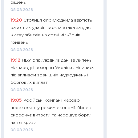
рішень
29.06.2026
08.08.2026
11:27
Вступ-2026 в
19:20
Столиця оприлюднила вартість
контракту, топ ун
ракетних ударів: кожна атака завдає
правила для абіту
Києву збитків на сотні мільйонів
23.06.2026
гривень
11:29
Долар по 51,5
08.08.2026
тисяч: що наспра
19:12
НБУ оприлюднив дані за липень:
Бюджетна деклар
міжнародні резерви України змінилися
19.06.2026
під впливом зовнішніх надходжень і
11:22
Кадровий деф
боргових виплат
вакансії: що зав
08.08.2026
найму
19:05
Російські компанії масово
11.06.2026
переходять у режим економії: бізнес
11:27
Дорожчає ще
скорочує витрати та нарощує борги
промислові ціни з
на тлі кризи
30.04.2026
08.08.2026