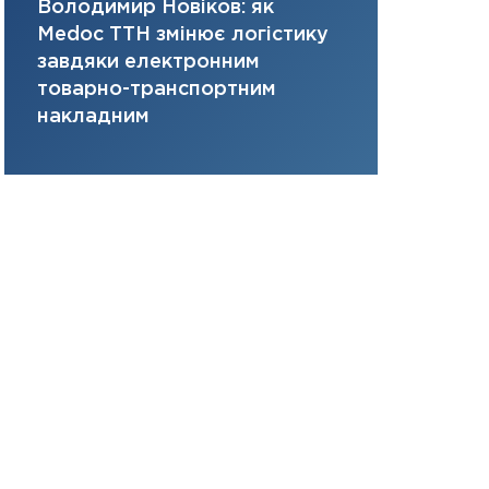
Володимир Новіков: як
Сергій Кон
31.12.2025
Medoc ТТН змінює логістику
платить за 
Читати в
завдяки електронним
там, де ви
товарно-транспортним
накладним