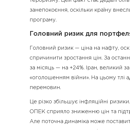
тероризму. Цей факт стає дедалі бі
занепокоєння, оскільки країну внесли
програму.
Головний ризик для портфел
Головний ризик — ціна на нафту, оск
спричинити зростання цін. За остан
за місяць — на +24%. Іран, великий 
«оголошенням війни». На цьому тлі а
перемовин.
Це різко збільшує інфляційні ризик
ОПЕК сприяло зниженню цін та підтр
Але поточна динаміка може постави