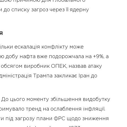
льшою причиною для глобального
 до списку загроз через її ядерну
я
ільки ескалація конфлікту може
ню добу нафта вже подорожчала на +9%, а
за обсягом виробник ОПЕК, назвав атаку
дміністрація Трампа закликає Іран до
и. До цього моменту збільшення видобутку
имувало тренд на ослаблення інфляції.
ти під загрозу плани ФРС щодо зниження