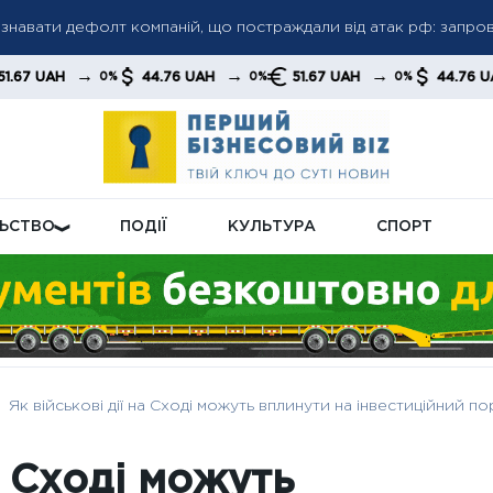
знавати дефолт компаній, що постраждали від атак рф: запр
ки бізнесу
 прогноз: регулятор окреслив, як змінюватимуться ціни в Укра
→
→
→
→
44.76 UAH
51.67 UAH
44.76 UAH
0%
0%
0%
0%
ть на посаду голови «Нафтогазу»: наглядова рада готується 
ЛЬСТВО
ПОДІЇ
КУЛЬТУРА
СПОРТ
Як військові дії на Сході можуть вплинути на інвестиційний п
а Сході можуть