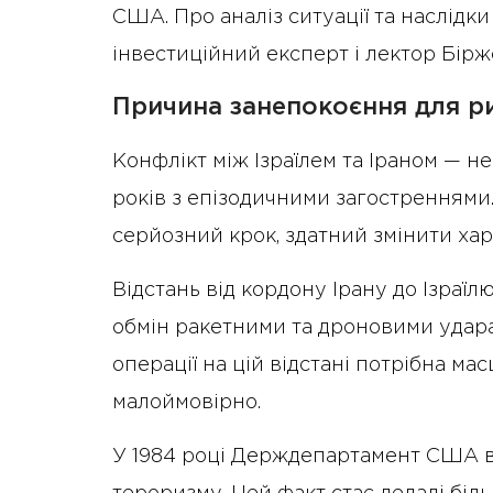
США. Про аналіз ситуації та наслідк
інвестиційний експерт і лектор Бір
Причина занепокоєння для р
Конфлікт між Ізраїлем та Іраном — не
років з епізодичними загостреннями.
серйозний крок, здатний змінити хар
Відстань від кордону Ірану до Ізраїл
обмін ракетними та дроновими удара
операції на цій відстані потрібна ма
малоймовірно.
У 1984 році Держдепартамент США в