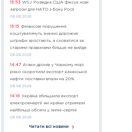
15:53
WSJ: Розвідка США фіксує нові
30.03.2026
загрози для НАТО з боку Росії
11:26
Золото по $
08.08.2026
$80: час купуват
15:15
Фінансові порушення
прибуток?
коштуватимуть значно дорожче:
12.03.2026
штрафи зростають, а сховатися за
11:27
Економіка Ук
старими правилами більше не вийде
що змінилося за 4
08.08.2026
перспективи розв
14:47
Атаки дронів у Чорному морі
стабільності
різко скоротили експорт казахської
24.02.2026
нафти: поставки впали на 20%
11:26
Споживання 
08.08.2026
2025–2026: струк
14:16
Україна збільшила експорт
заощадження та л
електроенергії: які країни отримали
оцінками KSE Inst
найбільші обсяги у липні–серпні
18.02.2026
08.08.2026
11:27
Зарплати на
Читати всі новини
— хто диктує умо