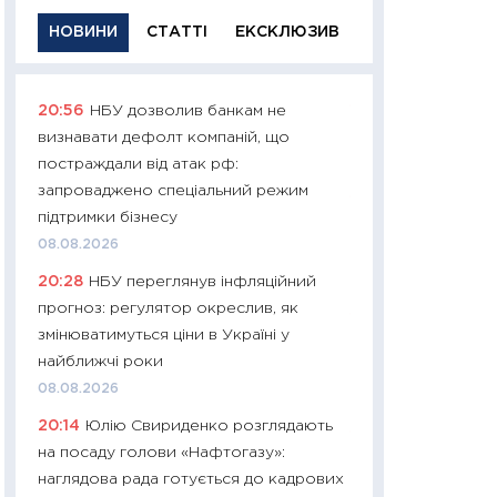
НОВИНИ
СТАТТІ
ЕКСКЛЮЗИВ
20:56
НБУ дозволив банкам не
11:29
Якісна інфо
визнавати дефолт компаній, що
успішного інвест
постраждали від атак рф:
21.07.2026
запроваджено спеціальний режим
11:26
Як заробити
підтримки бізнесу
дохідність, ризик
08.08.2026
державних обліга
20:28
НБУ переглянув інфляційний
08.07.2026
прогноз: регулятор окреслив, як
11:20
Ціна здоров’
змінюватимуться ціни в Україні у
медицина майбут
найближчі роки
витрати людей
08.08.2026
01.07.2026
20:14
Юлію Свириденко розглядають
11:24
Професії ма
на посаду голови «Нафтогазу»:
рухається освіта 
наглядова рада готується до кадрових
платитимуть біл