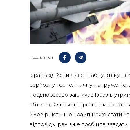
Поділитися:
Ізраїль здійснив масштабну атаку на я
серйозну геополітичну напруженіст
неодноразово закликав Ізраїль утрим
об’єктах. Однак дії прем’єр-міністр
ймовірність, що Трамп може стати ча
відповідь Іран вже пообіцяв завдати «