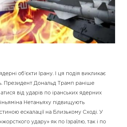
дерні об’єкти Ірану. І ця подія викликає
ь. Президент Дональд Трамп раніше
атися від ударів по іранських ядерних
а Біньяміна Нетаньяху підвищують
стиною ескалації на Близькому Сході. У
жорсткого удару» як по Ізраїлю, так і по