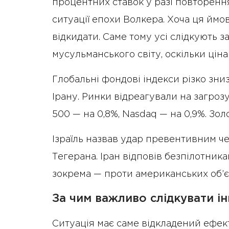
процентних ставок у разі повторення
ситуації епохи Волкера. Хоча ця ймові
відкидати. Саме тому усі слідкують з
мусульманського світу, оскільки цін
Глобальні фондові індекси різко зни
Ірану. Ринки відреагували на загрозу
500 — на 0,8%, Nasdaq — на 0,9%. Золо
Ізраїль назвав удар превентивним 
Тегерана. Іран відповів безпілотни
зокрема — проти американських об’єкт
За чим важливо слідкувати і
Ситуація має саме відкладений ефект