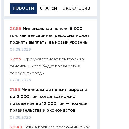
НОВОСТИ
СТАТЬИ
ЭКСКЛЮЗИВ
23:55
Минимальная пенсия 6 000
11:29
Качественн
грн: как пенсионная реформа может
основа успешног
поднять выплаты на новый уровень
21.07.2026
07.08.2026
11:26
Как заработ
22:55
ПФУ ужесточает контроль за
доходность, риск
пенсиями: кого будут проверять в
покупки государ
первую очередь
08.07.2026
07.08.2026
11:20
Цена здоров
21:55
Минимальная пенсия выросла
медицина будуще
до 6 000 грн: когда возможно
расходы людей
повышение до 12 000 грн — позиция
01.07.2026
правительства и экономистов
11:24
Профессии б
07.08.2026
двигается образо
20:48
Новые правила отключений: как
навыки будут пл