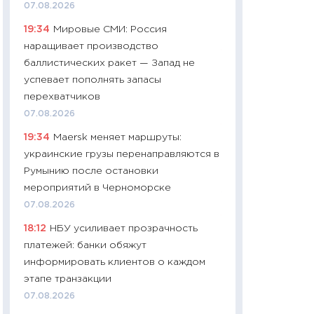
07.08.2026
чеки
19:34
Мировые СМИ: Россия
30.04.2026
наращивает производство
11:32
Больше сбе
баллистических ракет — Запад не
уверенности: как
успевает пополнять запасы
финансовое пове
перехватчиков
27.04.2026
07.08.2026
11:28
Почему еда 
19:34
Maersk меняет маршруты:
бюджет: как изм
украинские грузы перенаправляются в
продуктовая кор
Румынию после остановки
2026 году
мероприятий в Черноморске
13.04.2026
07.08.2026
11:29
Сколько дей
18:12
НБУ усиливает прозрачность
пасхальная корзи
платежей: банки обяжут
собственный рас
информировать клиентов о каждом
набора по сравн
этапе транзакции
официальной оц
07.08.2026
06.04.2026