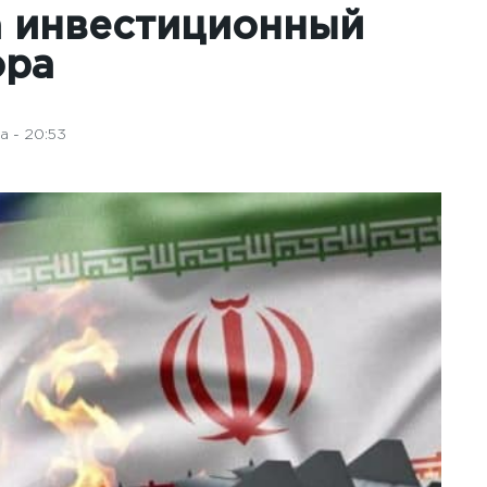
а инвестиционный
ора
а - 20:53