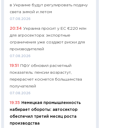
в Украине будут регулировать подачу
29.06.2026
света зимой и летом
11:27
Вступительн
07.08.2026
Украине: цена ко
20:34
Украина просит у ЕС €220 млн
университетов и
для агросектора: экспортные
абитуриентов
ограничения уже создают риски для
23.06.2026
производителей
11:29
Доллар по 51
07.08.2026
тысяч: что на са
19:51
ПФУ обновил расчетный
показывает Бюд
показатель: пенсии возрастут,
2027–2029
перерасчет коснется большинства
19.06.2026
получателей
11:22
Кадровый д
07.08.2026
вакансии: мешаю
19:35
Немецкая промышленность
найму
набирает обороты: автосектор
11.06.2026
обеспечил третий месяц роста
11:27
Дорожает ещ
производства
промышленные ц