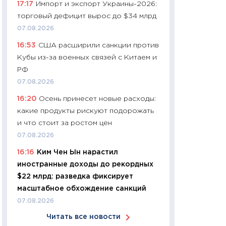
17:17
Импорт и экспорт Украины-2026:
11:24
Сколько сто
торговый дефицит вырос до $34 млрд
сдерживание в 20
07.08.2026
разговора с Май
16:53
США расширили санкции против
арифметики пер
Кубы из-за военных связей с Китаем и
30.03.2026
РФ
11:26
Золото по $
07.08.2026
$80: время покуп
16:20
Осень принесет новые расходы:
фиксировать при
какие продукты рискуют подорожать
12.03.2026
и что стоит за ростом цен
11:27
Экономика 
07.08.2026
войны: что измен
16:16
Ким Чен Ын нарастил
какие перспектив
иностранные доходы до рекордных
стабильности
$22 млрд: разведка фиксирует
24.02.2026
масштабное обхождение санкций
11:26
Потреблени
07.08.2026
украинцев 2025-2
Читать все новости
расходов, сбере