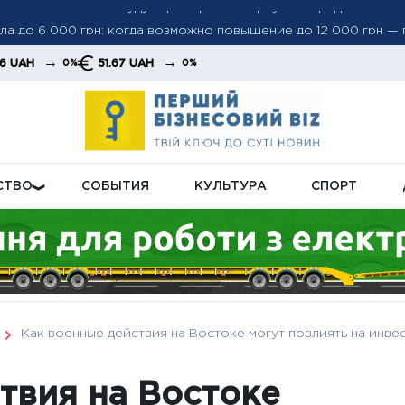
а до 6 000 грн: когда возможно повышение до 12 000 грн —
тов
→
51.67 UAH
0%
грн: как пенсионная реформа может поднять выплаты на нов
СТВО
СОБЫТИЯ
КУЛЬТУРА
СПОРТ
Как военные действия на Востоке могут повлиять на инв
твия на Востоке