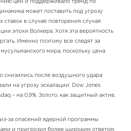
нию цен и поддерживало тренд по
инамика может поставить под угрозу
ставок в случае повторения случая
ации эпохи Волкера. Хотя эта вероятность
ергать. Именно поэтому все следят за
 мусульманского мира, поскольку цена
о снизились после воздушного удара
али на угрозу эскалации: Dow Jones
sdaq – на 0,9%. Золото, как защитный актив,
10 января 2025 года - 8:52
Бизнес-Диалог: Влияние
 из-за опасений ядерной программы
искусственного интеллекта
ками и пригрозил более широким ответом,