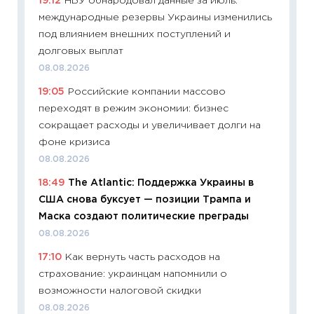
19:12
НБУ обнародовал данные за июль:
уверен
международные резервы Украины изменились
поведе
под влиянием внешних поступлений и
27.04.2
долговых выплат
11:28
По
08.08.2026
измени
19:05
Российские компании массово
в 2026
переходят в режим экономии: бизнес
13.04.20
сокращает расходы и увеличивает долги на
11:29
Ск
фоне кризиса
пасхал
08.08.2026
собств
18:49
The Atlantic: Поддержка Украины в
сравне
США снова буксует — позиции Трампа и
06.04.2
Маска создают политические преграды
11:24
Ск
08.08.2026
сдержи
17:10
Как вернуть часть расходов на
Майком
страхование: украинцам напомнили о
перев
возможности налоговой скидки
30.03.2
08.08.2026