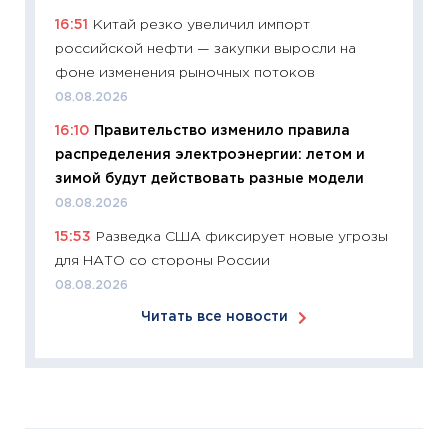
11:26
Зо
16:51
Китай резко увеличил импорт
время 
российской нефти — закупки выросли на
12.03.20
фоне изменения рыночных потоков
11:27
Эк
08.08.2026
что из
16:10
Правительство изменило правила
перспе
распределения электроэнергии: летом и
24.02.2
зимой будут действовать разные модели
11:26
П
08.08.2026
2025-2
15:53
Разведка США фиксирует новые угрозы
сбереж
для НАТО со стороны России
Institu
08.08.2026
18.02.20
Читать все новости
11:27
За
кто ди
кандид
16.02.20
11:30
Ре