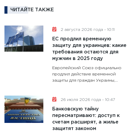
котель
ЧИТАЙТЕ ТАКЖЕ
аудита
30.01.20
11:30
Кр
2 августа 2026 года - 10:11
делают
ЕС продлил временную
28.01.20
защиту для украинцев: какие
требования остаются для
11:28
Го
мужчин в 2025 году
гранто
дефиц
Европейский Союз официально
13.01.20
продлил действие временной
защиты для граждан Украины,...
11:30
Ст
будуще
31.12.20
26 июля 2026 года - 10:47
Банковскую тайну
пересматривают: доступ к
счетам расширят, а жилье
защитят законом