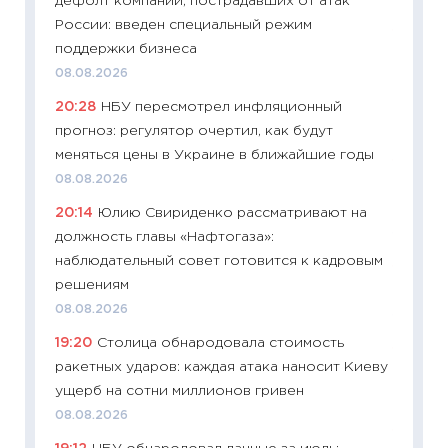
дефолт компаний, пострадавших от атак
29.06.2
России: введен специальный режим
11:27
Вс
поддержки бизнеса
Украин
08.08.2026
универ
20:28
НБУ пересмотрел инфляционный
абитур
прогноз: регулятор очертил, как будут
23.06.2
меняться цены в Украине в ближайшие годы
11:29
До
08.08.2026
что на
20:14
Юлию Свириденко рассматривают на
деклар
должность главы «Нафтогаза»:
19.06.20
наблюдательный совет готовится к кадровым
11:22
Ка
решениям
ваканс
08.08.2026
11.06.20
19:20
Столица обнародовала стоимость
11:27
До
ракетных ударов: каждая атака наносит Киеву
промыш
ущерб на сотни миллионов гривен
30.04.2
08.08.2026
11:32
Бо