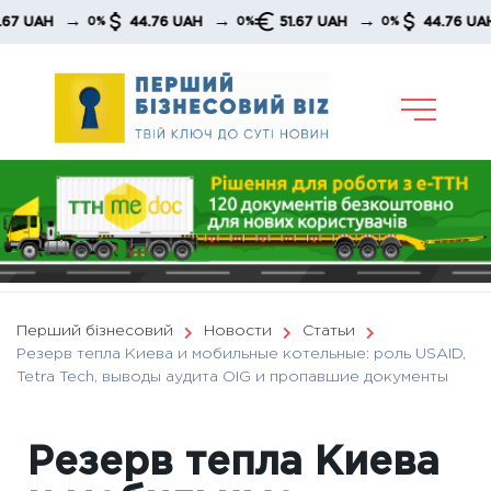
Skip
→
→
→
44.76 UAH
51.67 UAH
44.76 UAH
0%
0%
0%
0%
to
content
Перший бізнесовий
Новости
Статьи
Резерв тепла Киева и мобильные котельные: роль USAID,
Tetra Tech, выводы аудита OIG и пропавшие документы
Резерв тепла Киева