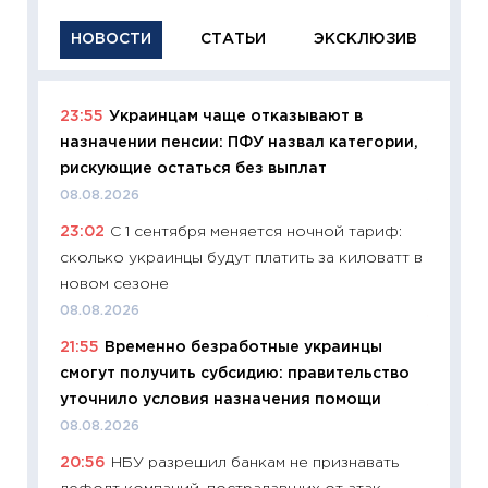
НОВОСТИ
СТАТЬИ
ЭКСКЛЮЗИВ
23:55
Украинцам чаще отказывают в
11:29
Ка
назначении пенсии: ПФУ назвал категории,
успешн
рискующие остаться без выплат
21.07.20
08.08.2026
11:26
Ка
23:02
С 1 сентября меняется ночной тариф:
риски 
сколько украинцы будут платить за киловатт в
облига
новом сезоне
08.07.2
08.08.2026
11:20
Це
21:55
Временно безработные украинцы
будуще
смогут получить субсидию: правительство
01.07.2
уточнило условия назначения помощи
11:24
Пр
08.08.2026
образо
20:56
НБУ разрешил банкам не признавать
платит