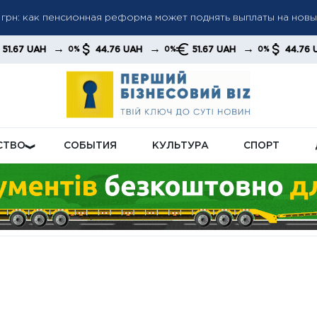
а пенсиями: кого будут проверять в первую очередь
а до 6 000 грн: когда возможно повышение до 12 000 грн —
→
→
→
44.76 UAH
51.67 UAH
44.76 UAH
51
%
0%
0%
0%
тов
СТВО
СОБЫТИЯ
КУЛЬТУРА
СПОРТ