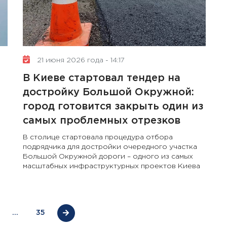
10 января 2025 года - 8:52
Бизнес-Диалог: Влияние
искусственного интеллекта
на деятельность советов
21 июня 2026 года - 14:17
директоров
В Киеве стартовал тендер на
достройку Большой Окружной:
город готовится закрыть один из
самых проблемных отрезков
В столице стартовала процедура отбора
подрядчика для достройки очередного участка
Большой Окружной дороги – одного из самых
масштабных инфраструктурных проектов Киева
…
35