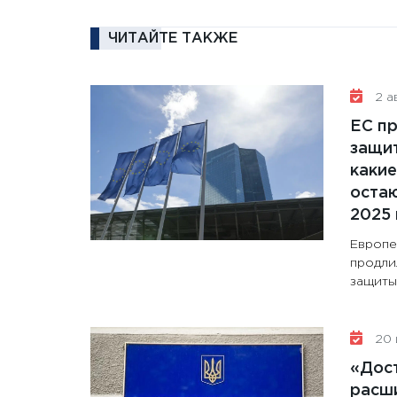
ЧИТАЙТЕ ТАКЖЕ
2 ав
ЕС п
защит
какие
остаю
2025 
Европе
продли
защиты 
20 
«Дос
расши