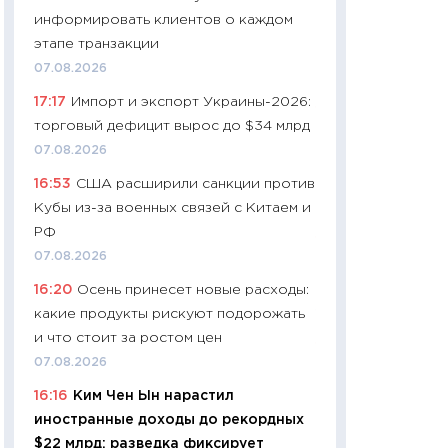
собственный рас
информировать клиентов о каждом
набора по сравн
этапе транзакции
официальной оц
07.08.2026
06.04.2026
17:17
Импорт и экспорт Украины-2026:
11:24
Сколько сто
торговый дефицит вырос до $34 млрд
сдерживание в 20
07.08.2026
разговора с Май
16:53
США расширили санкции против
арифметики пер
Кубы из-за военных связей с Китаем и
30.03.2026
РФ
11:26
Золото по $
07.08.2026
$80: время покуп
16:20
Осень принесет новые расходы:
фиксировать при
какие продукты рискуют подорожать
12.03.2026
и что стоит за ростом цен
11:27
Экономика 
07.08.2026
войны: что измен
16:16
Ким Чен Ын нарастил
какие перспектив
иностранные доходы до рекордных
стабильности
$22 млрд: разведка фиксирует
24.02.2026