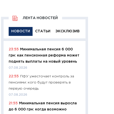
ЛЕНТА НОВОСТЕЙ
НОВОСТИ
СТАТЬИ
ЭКСКЛЮЗИВ
23:55
Минимальная пенсия 6 000
11:29
Качественн
грн: как пенсионная реформа может
основа успешног
поднять выплаты на новый уровень
21.07.2026
07.08.2026
11:26
Как заработ
22:55
ПФУ ужесточает контроль за
доходность, риск
пенсиями: кого будут проверять в
покупки государ
первую очередь
08.07.2026
07.08.2026
11:20
Цена здоров
21:55
Минимальная пенсия выросла
медицина будуще
до 6 000 грн: когда возможно
расходы людей