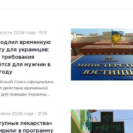
густа 2026 года - 10:11
родлил временную
у для украинцев:
 требования
тся для мужчин в
году
йский Союз официально
л действие временной
для граждан Украины,...
июля 2026 года - 21:36
тупные лекарства»
рили: в программу