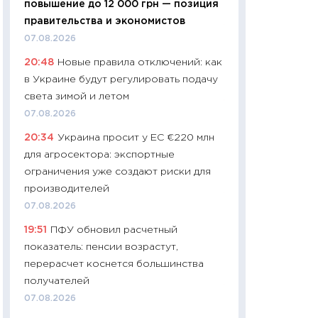
повышение до 12 000 грн — позиция
01.07.2026
правительства и экономистов
11:24
Профессии б
07.08.2026
двигается образо
20:48
Новые правила отключений: как
навыки будут пл
в Украине будут регулировать подачу
29.06.2026
света зимой и летом
11:27
Вступительн
07.08.2026
Украине: цена ко
20:34
Украина просит у ЕС €220 млн
университетов и
для агросектора: экспортные
абитуриентов
ограничения уже создают риски для
23.06.2026
производителей
11:29
Доллар по 51
07.08.2026
тысяч: что на са
19:51
ПФУ обновил расчетный
показывает Бюд
показатель: пенсии возрастут,
2027–2029
перерасчет коснется большинства
19.06.2026
получателей
11:22
Кадровый д
07.08.2026
вакансии: мешаю