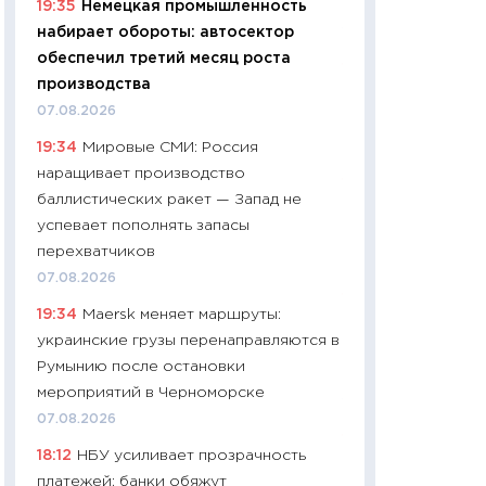
19:35
Немецкая промышленность
найму
набирает обороты: автосектор
11.06.2026
обеспечил третий месяц роста
11:27
Дорожает ещ
производства
промышленные ц
07.08.2026
чеки
19:34
Мировые СМИ: Россия
30.04.2026
наращивает производство
11:32
Больше сбе
баллистических ракет — Запад не
уверенности: как
успевает пополнять запасы
финансовое пове
перехватчиков
27.04.2026
07.08.2026
11:28
Почему еда 
19:34
Maersk меняет маршруты:
бюджет: как изм
украинские грузы перенаправляются в
продуктовая кор
Румынию после остановки
2026 году
мероприятий в Черноморске
13.04.2026
07.08.2026
11:29
Сколько дей
18:12
НБУ усиливает прозрачность
пасхальная корзи
платежей: банки обяжут