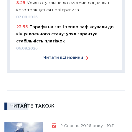
8:25
Уряд готує зміни до системи соцвиплат:
розвитк
кого торкнуться нові правила
24.02.2
07.08.2026
11:26
Сп
23:55
Тарифи на газ і тепло зафіксували до
2026: 
кінця воєнного стану: уряд гарантує
ліквідн
стабільність платіжок
18.02.20
06.08.2026
11:27
За
Читати всі новини
диктує
16.02.20
11:30
Ре
роль US
та зни
30.01.20
ЧИТАЙТЕ ТАКОЖ
11:30
Кр
роблять
28.01.20
2 Серпня 2026 року - 10:11