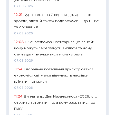
узгоджень із союзниками
абітурі
07.08.2026
23.06.2
12:21
Курс валют на 7 серпня: долар і євро
11:29
До
зросли, злотий також подорожчав — дані НБУ
наспра
та обмінників
2027–2
07.08.2026
19.06.20
12:08
ПФУ розпочав інвентаризацію пенсій:
11:22
Ка
кому можуть переглянути виплати та чому
що зав
суми здатні зменшитися у кілька разів
11.06.20
07.08.2026
11:27
До
11:54
Глобальне потепління прискорюється:
ціни зм
економіки світу вже відчувають наслідки
30.04.2
кліматичної кризи
11:32
Бі
07.08.2026
впевне
11:24
Виплата до Дня Незалежності‑2026: хто
поведін
отримає автоматично, а кому звертатися до
27.04.2
ПФУ
11:28
Чо