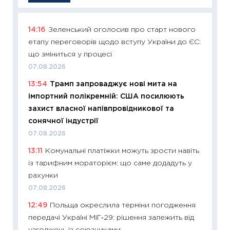
14:16
Зеленський оголосив про старт нового
11:29
Як
етапу переговорів щодо вступу України до ЄС:
інвест
що зміниться у процесі
21.07.20
07.08.2026
11:26
Як
13:54
Трамп запроваджує нові мита на
ризики
імпортний полікремній: США посилюють
облігац
захист власної напівпровідникової та
08.07.2
сонячної індустрії
11:20
Ці
07.08.2026
майбут
13:11
Комунальні платіжки можуть зрости навіть
01.07.2
із тарифним мораторієм: що саме додадуть у
11:24
Пр
рахунки
освіта 
07.08.2026
29.06.2
12:49
Польща окреслила терміни погодження
11:27
Вс
передачі Україні МіГ‑29: рішення залежить від
топ уні