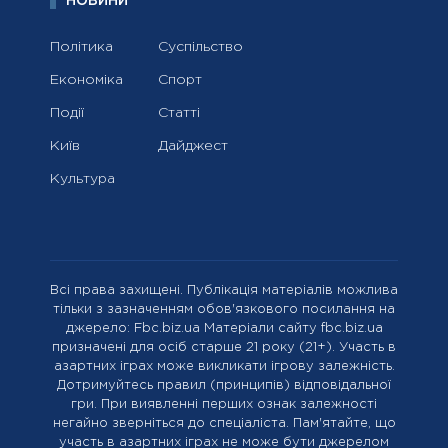
НОВИНИ
Політика
Суспільство
Економіка
Спорт
Події
Статті
Київ
Дайджест
Культура
Всі права захищені. Публікація матеріалів можлива
тільки з зазначенням обов'язкового посилання на
джерело: Fbc.biz.ua Матеріали сайту fbc.biz.ua
призначені для осіб старше 21 року (21+). Участь в
азартних іграх може викликати ігрову залежність.
Дотримуйтесь правил (принципів) відповідальної
гри. При виявленні перших ознак залежності
негайно зверніться до спеціаліста. Пам'ятайте, що
участь в азартних іграх не може бути джерелом