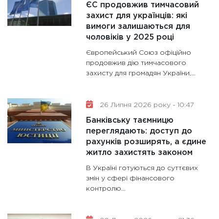
11:28
Де
ЄС продовжив тимчасовий
гранто
захист для українців: які
вимоги залишаються для
13.01.20
чоловіків у 2025 році
11:30
Ст
Європейський Союз офіційно
майбут
продовжив дію тимчасового
31.12.20
захисту для громадян України,...
26 Липня 2026 року - 10:47
Банківську таємницю
переглядають: доступ до
рахунків розширять, а єдине
житло захистять законом
В Україні готуються до суттєвих
змін у сфері фінансового
контролю...