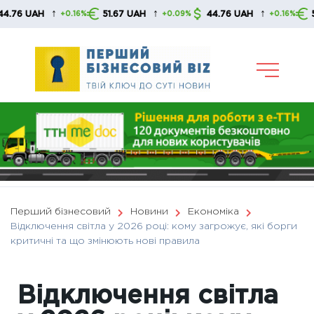
Skip
↑
↑
↑
UAH
51.67 UAH
44.76 UAH
51.67 
+0.16%
+0.09%
+0.16%
to
content
Перший бізнесовий
Новини
Економіка
Відключення світла у 2026 році: кому загрожує, які борги
критичні та що змінюють нові правила
Відключення світла