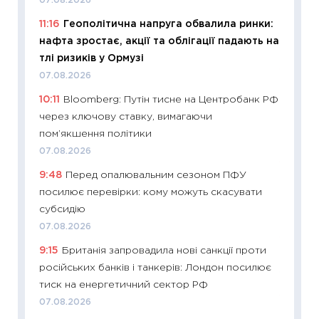
07.08.2026
змінив
11:16
Геополітична напруга обвалила ринки:
2026 р
нафта зростає, акції та облігації падають на
13.04.20
тлі ризиків у Ормузі
11:29
Ск
07.08.2026
кошик 
10:11
Bloomberg: Путін тисне на Центробанк РФ
базово
через ключову ставку, вимагаючи
оцінко
пом’якшення політики
06.04.2
07.08.2026
11:24
Ск
9:48
Перед опалювальним сезоном ПФУ
у 2026
посилює перевірки: кому можуть скасувати
KSE до
субсидію
30.03.2
07.08.2026
11:26
Зо
9:15
Британія запровадила нові санкції проти
купува
російських банків і танкерів: Лондон посилює
12.03.20
тиск на енергетичний сектор РФ
11:27
Ек
07.08.2026
змінило