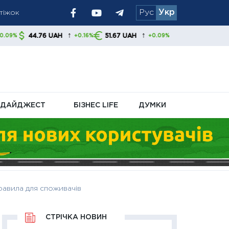
атіжок
Рус
Укр
ям радять
↑
↑
 UAH
51.67 UAH
+0.16%
+0.09%
ДАЙДЖЕСТ
БІЗНЕС LIFE
ДУМКИ
правила для споживачів
СТРІЧКА НОВИН