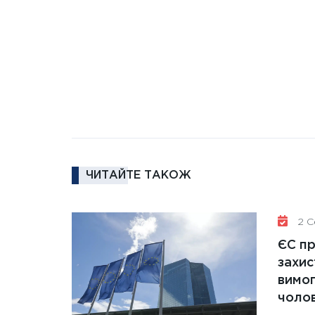
ЧИТАЙТЕ ТАКОЖ
2 Се
ЄС п
захис
вимо
чолов