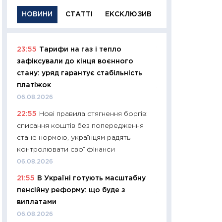
НОВИНИ
СТАТТІ
ЕКСКЛЮЗИВ
23:55
Тарифи на газ і тепло
11:29
Якісна інфо
зафіксували до кінця воєнного
успішного інвест
стану: уряд гарантує стабільність
21.07.2026
платіжок
11:26
Як заробити
06.08.2026
дохідність, ризик
22:55
Нові правила стягнення боргів:
державних обліга
списання коштів без попередження
08.07.2026
стане нормою, українцям радять
11:20
Ціна здоров’
контролювати свої фінанси
медицина майбут
06.08.2026
витрати людей
21:55
В Україні готують масштабну
01.07.2026
пенсійну реформу: що буде з
11:24
Професії ма
виплатами
рухається освіта 
06.08.2026
платитимуть біл