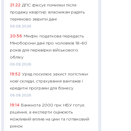
21:22
ДПС фіксує помилки після
29.06.2026
продажу квартир: власникам радять
11:27
Вступ-2026 в
терміново звірити дані
контракту, топ ун
06.08.2026
правила для абіту
20:56
Мінфін: податкова передасть
23.06.2026
Міноборони дані про чоловіків 18–60
11:29
Долар по 51,5
років для перевірки військового
тисяч: що наспра
обліку
Бюджетна деклар
06.08.2026
19.06.2026
19:52
Уряд посилює захист логістики:
11:22
Кадровий деф
нові склади, страхування вантажів і
вакансії: що зав
кредитні програми для бізнесу
найму
06.08.2026
11.06.2026
19:14
Банкнота 2000 грн: НБУ готує
11:27
Дорожчає ще
рішення, а експерти оцінюють
промислові ціни з
можливий вплив на ціни та готівковий
30.04.2026
ринок