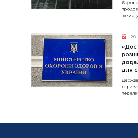
Європе
продов
захисту
20 
«Дост
розши
додал
для с
Держав
отрима
перелік