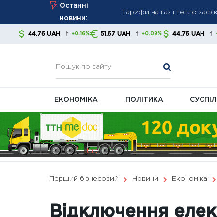
Тарифи на газ і тепло зафік
Skip
Останні
Нові правила стягнення бор
to
новини:
контролювати свої фінанс
content
↑
↑
↑
 UAH
51.67 UAH
44.76 UAH
51.67
+0.16%
+0.09%
+0.16%
В Україні готують масштаб
ЕКОНОМІКА
ПОЛІТИКА
СУСПІ
Перший бізнесовий
Новини
Економіка
Відключення елект