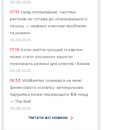
06.08.2026
30.03.2026
17:51
Уряд попереджає: частина
11:26
Золото по $
регіонів не готова до опалювального
$80: час купуват
сезону — названо ключові проблеми
прибуток?
та ризики
12.03.2026
06.08.2026
11:27
Економіка Ук
17:19
Коли зняття грошей із картки
що змінилося за 4
може стати злочином: юристи
перспективи розв
пояснюють ризики для клієнтів і банків
стабільності
06.08.2026
24.02.2026
16:53
Wildberries опинився на межі
11:26
Споживання 
фінансового колапсу: антикризова
2025–2026: струк
підтримка може перевищити $16 млрд
заощадження та л
— The Bell
оцінками KSE Inst
06.08.2026
18.02.2026
Читати всі новини
11:27
Зарплати на
— хто диктує умо