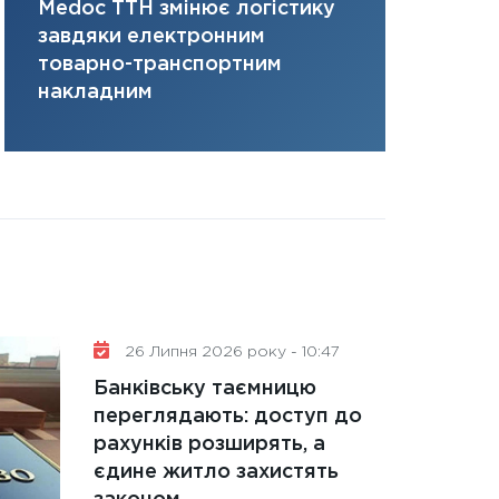
Medoc ТТН змінює логістику
платить за 
31.12.2025
завдяки електронним
там, де ви
Читати в
товарно-транспортним
накладним
26 Липня 2026 року - 10:47
Банківську таємницю
переглядають: доступ до
рахунків розширять, а
єдине житло захистять