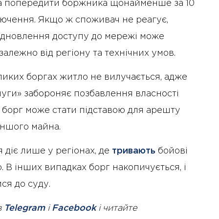
на попередити боржника щонайменше за 10
лючення. Якщо ж споживач не реагує,
ідновлення доступу до мережі може
алежно від регіону та технічних умов.
иких боргах житло не вилучається, адже
уги» забороняє позбавлення власності
 борг може стати підставою для арешту
іншого майна.
 діє лише у регіонах, де
тривають
бойові
ю. В інших випадках борг накопичується, і
ся до суду.
в
Telegram
і
Facebook
і читайте