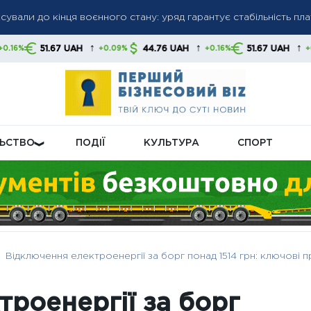
сували до кінця воєнного стану: уряд гарантує стабільність пл
гів: списання коштів без попередження стане нормою, українц
и
↑
↑
↑
 UAH
44.76 UAH
51.67 UAH
44.76
+0.09%
+0.16%
+0.09%
ну пенсійну реформу: що буде з виплатами
ЛЬСТВО
ПОДІЇ
КУЛЬТУРА
СПОРТ
Відключення електроенергії за борг понад 1514 грн: ключові 
роенергії за борг