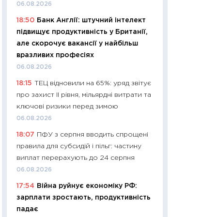
11:32
Більше зао
06.08.2026
впевненості: як 
18:50
Банк Англії: штучний інтелект
поведінка україн
підвищує продуктивність у Британії,
27.04.2026
але скорочує вакансії у найбільш
11:28
Чому їжа зн
вразливих професіях
як змінився прод
06.08.2026
українців у 2026 
18:15
ТЕЦ відновили на 65%: уряд звітує
13.04.2026
про захист II рівня, мільярдні витрати та
11:29
Скільки нас
ключові ризики перед зимою
великодній кошик
06.08.2026
власний розраху
18:07
ПФУ з серпня вводить спрощені
набору порівняно
правила для субсидій і пільг: частину
оцінкою
виплат перерахують до 24 серпня
06.04.2026
06.08.2026
11:24
Скільки кош
17:54
Війна руйнує економіку РФ:
стримування у 202
зарплати зростають, продуктивність
розмови з Майко
падає
арифметики пер