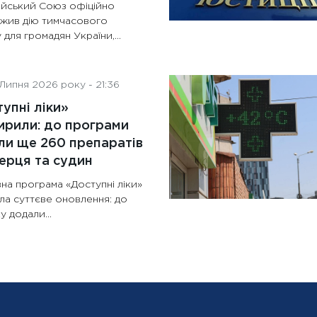
йський Союз офіційно
жив дію тимчасового
 для громадян України,...
Липня 2026 року - 21:36
упні ліки»
рили: до програми
и ще 260 препаратів
ерця та судин
на програма «Доступні ліки»
ла суттєве оновлення: до
у додали...