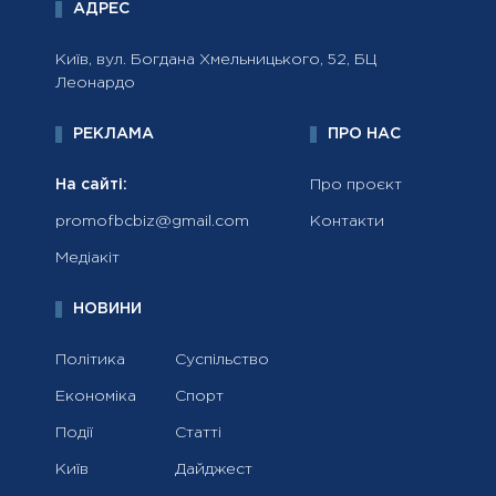
АДРЕС
Київ, вул. Богдана Хмельницького, 52, БЦ
Леонардо
РЕКЛАМА
ПРО НАС
На сайті:
Про проєкт
promofbcbiz@gmail.com
Контакти
Медіакіт
НОВИНИ
Політика
Суспільство
Економіка
Спорт
Події
Статті
Київ
Дайджест