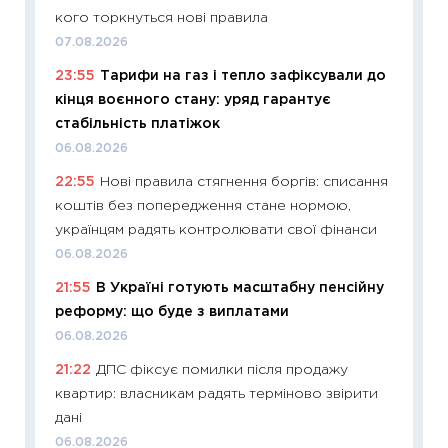
кошик 
кого торкнуться нові правила
базово
07.08.2026
оцінко
23:55
Тарифи на газ і тепло зафіксували до
06.04.2
кінця воєнного стану: уряд гарантує
11:24
Ск
стабільність платіжок
у 2026
06.08.2026
KSE до
22:55
Нові правила стягнення боргів: списання
30.03.2
коштів без попередження стане нормою,
11:26
Зо
українцям радять контролювати свої фінанси
купува
06.08.2026
12.03.20
21:55
В Україні готують масштабну пенсійну
11:27
Ек
реформу: що буде з виплатами
змінило
06.08.2026
розвитк
21:22
ДПС фіксує помилки після продажу
24.02.2
квартир: власникам радять терміново звірити
11:26
Сп
дані
2026: 
06.08.2026