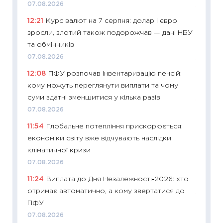
07.08.2026
11:26
Як
12:21
Курс валют на 7 серпня: долар і євро
ризики
зросли, злотий також подорожчав — дані НБУ
облігац
та обмінників
08.07.2
07.08.2026
11:20
Ці
12:08
ПФУ розпочав інвентаризацію пенсій:
майбут
кому можуть переглянути виплати та чому
01.07.2
суми здатні зменшитися у кілька разів
11:24
Пр
07.08.2026
освіта 
11:54
Глобальне потепління прискорюється:
29.06.2
економіки світу вже відчувають наслідки
11:27
Вс
кліматичної кризи
топ уні
07.08.2026
абітурі
11:24
Виплата до Дня Незалежності‑2026: хто
23.06.2
отримає автоматично, а кому звертатися до
11:29
До
ПФУ
наспра
07.08.2026
2027–2