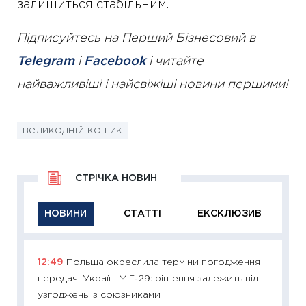
залишиться стабільним.
Підписуйтесь на Перший Бізнесовий в
Telegram
і
Facebook
і читайте
найважливіші і найсвіжіші новини першими!
великодній кошик
СТРІЧКА НОВИН
НОВИНИ
СТАТТІ
ЕКСКЛЮЗИВ
12:49
Польща окреслила терміни погодження
11:29
Як
передачі Україні МіГ‑29: рішення залежить від
інвест
узгоджень із союзниками
21.07.20