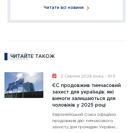
ліквідн
Читати всі новини
18.02.20
11:27
За
диктує
16.02.20
11:30
Ре
роль US
ЧИТАЙТЕ ТАКОЖ
та зни
30.01.20
11:30
Кр
2 Серпня 2026 року - 10:11
роблять
ЄС продовжив тимчасовий
28.01.20
захист для українців: які
вимоги залишаються для
11:28
Де
чоловіків у 2025 році
гранто
13.01.20
Європейський Союз офіційно
продовжив дію тимчасового
11:30
Ст
захисту для громадян України,...
майбут