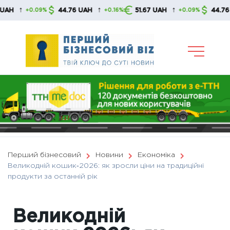
Skip
↑
↑
↑
44.76 UAH
51.67 UAH
44.76 UAH
+0.09%
+0.16%
+0.09%
to
content
Перший бізнесовий
Новини
Економіка
Великодній кошик‑2026: як зросли ціни на традиційні
продукти за останній рік
Великодній