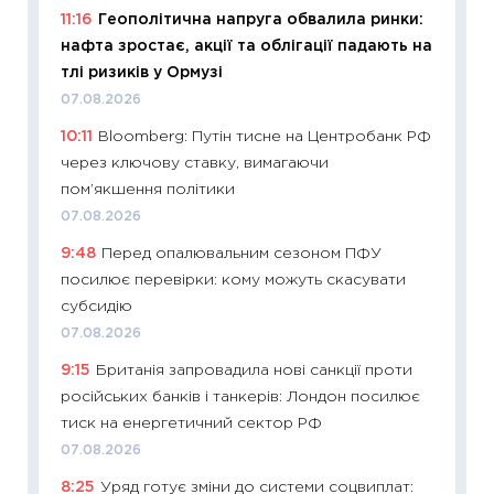
11:16
Геополітична напруга обвалила ринки:
19.06.20
нафта зростає, акції та облігації падають на
11:22
Ка
тлі ризиків у Ормузі
що зав
07.08.2026
11.06.20
10:11
Bloomberg: Путін тисне на Центробанк РФ
11:27
До
через ключову ставку, вимагаючи
ціни зм
пом’якшення політики
30.04.2
07.08.2026
11:32
Бі
9:48
Перед опалювальним сезоном ПФУ
впевне
посилює перевірки: кому можуть скасувати
поведін
субсидію
27.04.2
07.08.2026
11:28
Чо
9:15
Британія запровадила нові санкції проти
змінив
російських банків і танкерів: Лондон посилює
2026 р
тиск на енергетичний сектор РФ
13.04.20
07.08.2026
11:29
Ск
8:25
Уряд готує зміни до системи соцвиплат: