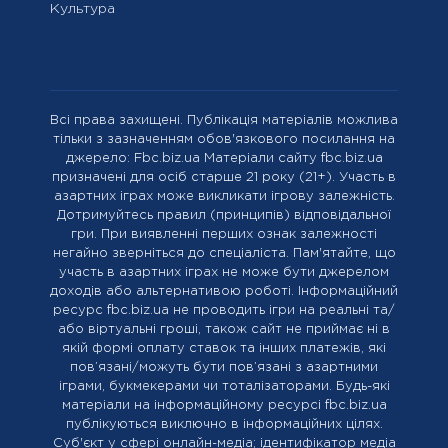
Культура
Всі права захищені. Публікація матеріалів можлива
тільки з зазначенням обов'язкового посилання на
джерело: Fbc.biz.ua Матеріали сайту fbc.biz.ua
призначені для осіб старше 21 року (21+). Участь в
азартних іграх може викликати ігрову залежність.
Дотримуйтесь правил (принципів) відповідальної
гри. При виявленні перших ознак залежності
негайно зверніться до спеціаліста. Пам'ятайте, що
участь в азартних іграх не може бути джерелом
доходів або альтернативою роботі. Інформаційний
ресурс fbc.biz.ua не проводить ігри на реальні та/
або віртуальні гроші, також сайт не приймає ні в
якій формі оплату ставок та інших платежів, які
пов’язані/можуть бути пов’язані з азартними
іграми, букмекерами чи тоталізаторами. Будь-які
матеріали на інформаційному ресурсі fbc.biz.ua
публікуються виключно в інформаційних цілях.
Cуб'єкт у сфері онлайн-медіа; ідентифікатор медіа