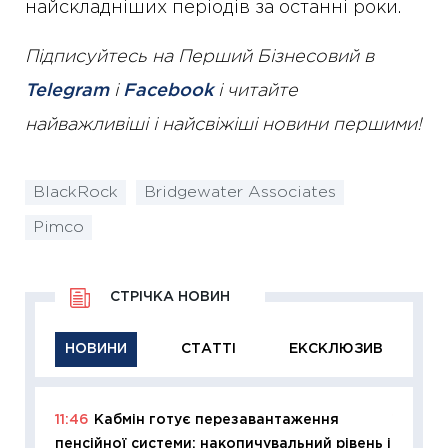
найскладніших періодів за останні роки.
Підписуйтесь на Перший Бізнесовий в
Telegram
і
Facebook
і читайте
найважливіші і найсвіжіші новини першими!
BlackRock
Bridgewater Associates
Pimco
СТРІЧКА НОВИН
НОВИНИ
СТАТТІ
ЕКСКЛЮЗИВ
11:46
Кабмін готує перезавантаження
11:29
Як
пенсійної системи: накопичувальний рівень і
інвест