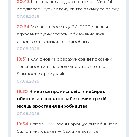
20:48
Нові правила відключень: як в Україні
11:29
Ск
регулюватимуть подачу світла взимку та влітку
кошик 
07.08.2026
базово
20:34
Україна просить у ЄС €220 млн для
оцінко
агросектору: експортні обмеження вже
06.04.2
створюють ризики для виробників
11:24
Ск
07.08.2026
у 2026
19:51
ПФУ оновив розрахунковий показник:
KSE до
пенсії зростуть, перерахунок торкнеться
30.03.2
більшості отримувачів
11:26
Зо
07.08.2026
купува
19:35
Німецька промисловість набирає
12.03.20
обертів: автосектор забезпечив третій
11:27
Ек
місяць зростання виробництва
змінило
07.08.2026
розвитк
19:34
Світові ЗМІ: Росія нарощує виробництво
24.02.2
балістичних ракет — Захід не встигає
11:26
Сп