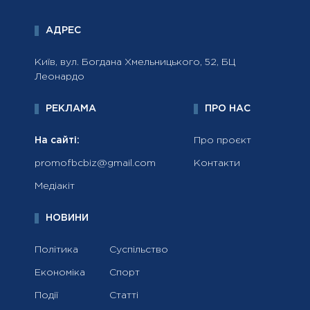
АДРЕС
Київ, вул. Богдана Хмельницького, 52, БЦ
Леонардо
РЕКЛАМА
ПРО НАС
На сайті:
Про проєкт
promofbcbiz@gmail.com
Контакти
Медіакіт
НОВИНИ
Політика
Суспільство
Економіка
Спорт
Події
Статті