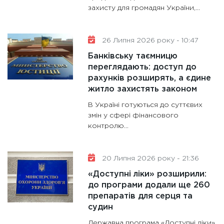
11:30
Ст
захисту для громадян України,...
майбут
31.12.20
26 Липня 2026 року - 10:47
Банківську таємницю
переглядають: доступ до
рахунків розширять, а єдине
житло захистять законом
В Україні готуються до суттєвих
змін у сфері фінансового
контролю...
20 Липня 2026 року - 21:36
«Доступні ліки» розширили:
до програми додали ще 260
препаратів для серця та
судин
Державна програма «Доступні ліки»