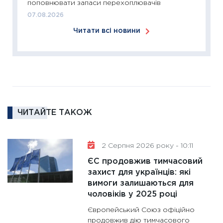
поповнювати запаси перехоплювачів
2026: 
07.08.2026
ліквідн
Читати всі новини
18.02.20
11:27
За
диктує
16.02.20
11:30
Ре
роль US
ЧИТАЙТЕ ТАКОЖ
та зни
30.01.20
11:30
Кр
2 Серпня 2026 року - 10:11
роблять
ЄС продовжив тимчасовий
28.01.20
захист для українців: які
вимоги залишаються для
11:28
Де
чоловіків у 2025 році
гранто
13.01.20
Європейський Союз офіційно
продовжив дію тимчасового