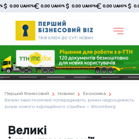
Skip
0.00 UAH
0.00 UAH
0.00 UAH
0.00 UAH
0.00 U
0%
0%
0%
0%
to
content
Перший бізнесовий
Новини
Економіка
Великі інвесткомпанії попереджають: ринки недооцінюють
ризик нового інфляційного стрибка — Bloomberg
Великі