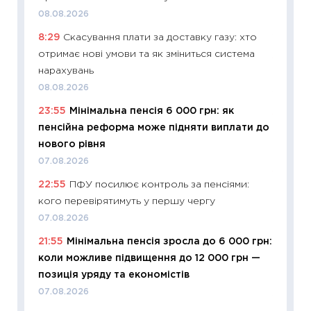
наспра
08.08.2026
2027–2
8:29
Скасування плати за доставку газу: хто
19.06.20
отримає нові умови та як зміниться система
11:22
Ка
нарахувань
що зав
08.08.2026
11.06.20
23:55
Мінімальна пенсія 6 000 грн: як
11:27
До
пенсійна реформа може підняти виплати до
ціни зм
нового рівня
30.04.2
07.08.2026
11:32
Бі
22:55
ПФУ посилює контроль за пенсіями:
впевне
кого перевірятимуть у першу чергу
поведін
07.08.2026
27.04.2
21:55
Мінімальна пенсія зросла до 6 000 грн:
11:28
Чо
коли можливе підвищення до 12 000 грн —
змінив
позиція уряду та економістів
2026 р
07.08.2026
13.04.20