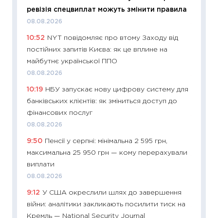
ревізія спецвиплат можуть змінити правила
21.07.20
08.08.2026
11:26
Як
10:52
NYT повідомляє про втому Заходу від
ризики
постійних запитів Києва: як це вплине на
облігац
майбутнє української ППО
08.07.2
08.08.2026
11:20
Ці
10:19
НБУ запускає нову цифрову систему для
майбут
банківських клієнтів: як зміниться доступ до
01.07.2
фінансових послуг
11:24
Пр
08.08.2026
освіта 
9:50
Пенсії у серпні: мінімальна 2 595 грн,
29.06.2
максимальна 25 950 грн — кому перерахували
11:27
Вс
виплати
топ уні
08.08.2026
абітурі
9:12
У США окреслили шлях до завершення
23.06.2
війни: аналітики закликають посилити тиск на
11:29
До
Кремль — National Security Journal