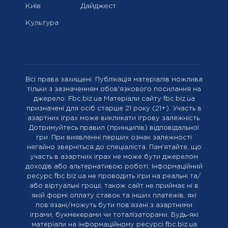
Київ
Дайджест
Культура
Всі права захищені. Публікація матеріалів можлива
тільки з зазначенням обов'язкового посилання на
джерело: Fbc.biz.ua Матеріали сайту fbc.biz.ua
призначені для осіб старше 21 року (21+). Участь в
азартних іграх може викликати ігрову залежність.
Дотримуйтесь правил (принципів) відповідальної
гри. При виявленні перших ознак залежності
негайно зверніться до спеціаліста. Пам'ятайте, що
участь в азартних іграх не може бути джерелом
доходів або альтернативою роботі. Інформаційний
ресурс fbc.biz.ua не проводить ігри на реальні та/
або віртуальні гроші, також сайт не приймає ні в
якій формі оплату ставок та інших платежів, які
пов’язані/можуть бути пов’язані з азартними
іграми, букмекерами чи тоталізаторами. Будь-які
матеріали на інформаційному ресурсі fbc.biz.ua