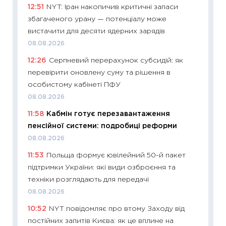
12:51
NYT: Іран накопичив критичні запаси
11:20
Ці
збагаченого урану — потенціалу може
майбут
вистачити для десяти ядерних зарядів
01.07.2
08.08.2026
11:24
Пр
12:26
Серпневий перерахунок субсидій: як
освіта 
перевірити оновлену суму та рішення в
29.06.2
особистому кабінеті ПФУ
11:27
Вс
08.08.2026
топ уні
11:58
Кабмін готує перезавантаження
абітурі
пенсійної системи: подробиці реформи
23.06.2
08.08.2026
11:29
До
11:53
Польща формує ювілейний 50-й пакет
наспра
підтримки України: які види озброєння та
2027–2
техніки розглядають для передачі
19.06.20
08.08.2026
11:22
Ка
10:52
NYT повідомляє про втому Заходу від
що зав
постійних запитів Києва: як це вплине на
11.06.20