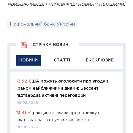
найважливіші і найсвіжіші новини першими!
Національний банк України
СТРІЧКА НОВИН
НОВИНИ
СТАТТІ
ЕКСКЛЮЗИВ
13:52
США можуть оголосити про угоду з
11:29
Як
Іраном найближчими днями: Бессент
інвест
підтвердив активні переговори
21.07.20
08.08.2026
11:26
Як
13:41
Українцям нагадали про помилку в
ризики
платіжках за газ: сума може зрости
облігац
08.08.2026
08.07.2