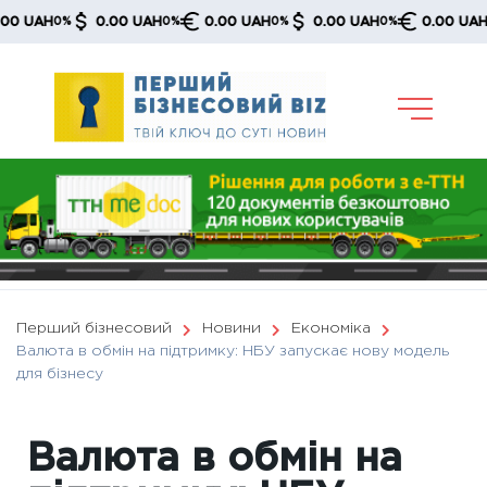
Skip
UAH
0.00 UAH
0.00 UAH
0.00 UAH
0.00 UAH
0%
0%
0%
0%
0%
to
content
Перший бізнесовий
Новини
Економіка
Валюта в обмін на підтримку: НБУ запускає нову модель
для бізнесу
Валюта в обмін на