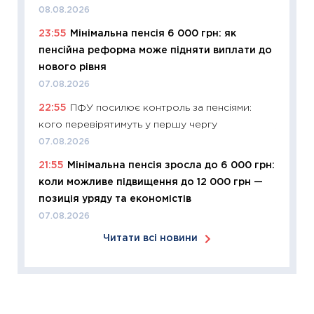
11:24
Ск
08.08.2026
у 2026
23:55
Мінімальна пенсія 6 000 грн: як
KSE до
пенсійна реформа може підняти виплати до
30.03.2
нового рівня
11:26
Зо
07.08.2026
купува
22:55
ПФУ посилює контроль за пенсіями:
12.03.20
кого перевірятимуть у першу чергу
11:27
Ек
07.08.2026
змінило
21:55
Мінімальна пенсія зросла до 6 000 грн:
розвитк
коли можливе підвищення до 12 000 грн —
24.02.2
позиція уряду та економістів
11:26
Сп
07.08.2026
2026: 
Читати всі новини
ліквідн
18.02.20
11:27
За
диктує