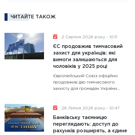
16.02.20
11:30
Ре
ЧИТАЙТЕ ТАКОЖ
роль US
та зни
30.01.20
2 Серпня 2026 року - 10:11
11:30
Кр
ЄС продовжив тимчасовий
роблять
захист для українців: які
28.01.20
вимоги залишаються для
чоловіків у 2025 році
11:28
Де
гранто
Європейський Союз офіційно
13.01.20
продовжив дію тимчасового
захисту для громадян України,...
11:30
Ст
майбут
31.12.20
26 Липня 2026 року - 10:47
Банківську таємницю
переглядають: доступ до
рахунків розширять, а єдине