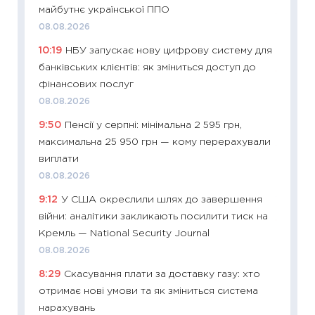
майбутнє української ППО
11:27
До
08.08.2026
ціни зм
10:19
НБУ запускає нову цифрову систему для
30.04.2
банківських клієнтів: як зміниться доступ до
11:32
Бі
фінансових послуг
впевне
08.08.2026
поведін
9:50
Пенсії у серпні: мінімальна 2 595 грн,
27.04.2
максимальна 25 950 грн — кому перерахували
11:28
Чо
виплати
змінив
08.08.2026
2026 р
9:12
У США окреслили шлях до завершення
13.04.20
війни: аналітики закликають посилити тиск на
11:29
Ск
Кремль — National Security Journal
кошик 
08.08.2026
базово
8:29
Скасування плати за доставку газу: хто
оцінко
отримає нові умови та як зміниться система
06.04.2
нарахувань