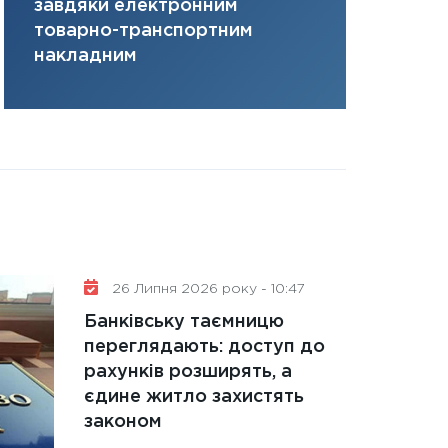
завдяки електронним
там, де ви
портфель майбут
товарно-транспортним
31.12.2025
накладним
Читати в
26 Липня 2026 року - 10:47
Банківську таємницю
переглядають: доступ до
рахунків розширять, а
єдине житло захистять
законом