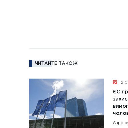
ЧИТАЙТЕ ТАКОЖ
2 Се
ЄС п
захис
вимо
чолов
Європе