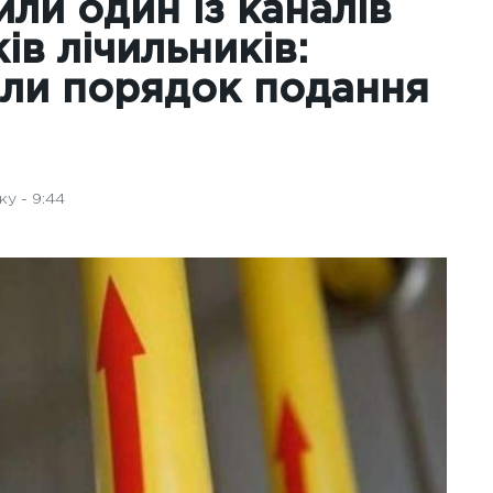
или один із каналів
ів лічильників:
или порядок подання
у - 9:44