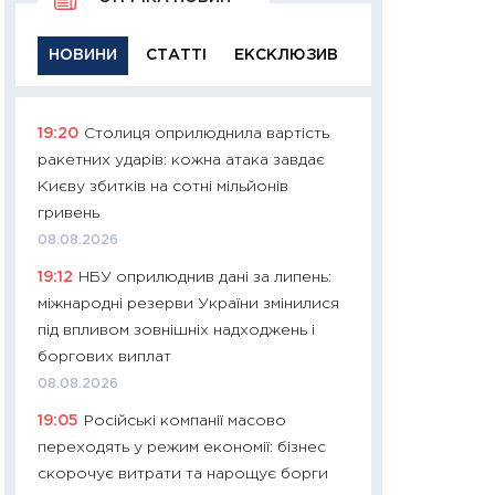
НОВИНИ
СТАТТІ
ЕКСКЛЮЗИВ
19:20
Столиця оприлюднила вартість
11:29
Якісна інфо
ракетних ударів: кожна атака завдає
успішного інвест
Києву збитків на сотні мільйонів
21.07.2026
гривень
11:26
Як заробити
08.08.2026
дохідність, ризик
19:12
НБУ оприлюднив дані за липень:
державних обліга
міжнародні резерви України змінилися
08.07.2026
під впливом зовнішніх надходжень і
11:20
Ціна здоров’
боргових виплат
медицина майбут
08.08.2026
витрати людей
19:05
Російські компанії масово
01.07.2026
переходять у режим економії: бізнес
11:24
Професії ма
скорочує витрати та нарощує борги
рухається освіта 