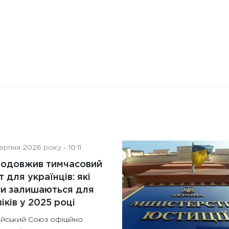
рпня 2026 року - 10:11
родовжив тимчасовий
т для українців: які
ги залишаються для
іків у 2025 році
йський Союз офіційно