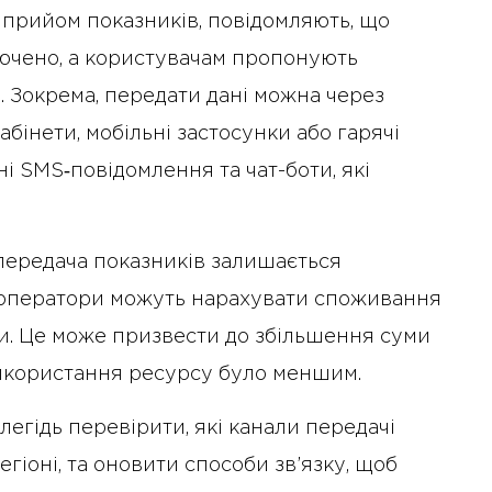
а прийом показників, повідомляють, що
лючено, а користувачам пропонують
. Зокрема, передати дані можна через
абінети, мобільні застосунки або гарячі
пні SMS‑повідомлення та чат-боти, які
передача показників залишається
ті оператори можуть нарахувати споживання
и. Це може призвести до збільшення суми
використання ресурсу було меншим.
легідь перевірити, які канали передачі
егіоні, та оновити способи зв’язку, щоб