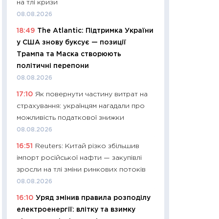
на тлі кризи
платитимуть біл
08.08.2026
29.06.2026
18:49
The Atlantic: Підтримка України
11:27
Вступ-2026 в
у США знову буксує — позиції
контракту, топ ун
Трампа та Маска створюють
правила для абіту
політичні перепони
23.06.2026
08.08.2026
11:29
Долар по 51,5
17:10
Як повернути частину витрат на
тисяч: що наспра
страхування: українцям нагадали про
Бюджетна деклар
можливість податкової знижки
19.06.2026
08.08.2026
11:22
Кадровий деф
16:51
Reuters: Китай різко збільшив
вакансії: що зав
імпорт російської нафти — закупівлі
найму
зросли на тлі зміни ринкових потоків
11.06.2026
08.08.2026
11:27
Дорожчає ще
16:10
Уряд змінив правила розподілу
промислові ціни з
електроенергії: влітку та взимку
30.04.2026