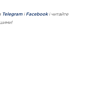
в
Telegram
і
Facebook
і читайте
ршими!