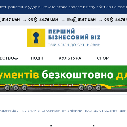
ть ракетних ударів: кожна атака завдає Києву збитків на сотні
ень: міжнародні резерви України змінилися під впливом зовніш
→
→
→
→
44.76 UAH
51.67 UAH
44.76 UAH
0%
0%
0%
0%
переходять у режим економії: бізнес скорочує витрати та наро
ЛЬСТВО
ПОДІЇ
КУЛЬТУРА
СПОРТ
оказників лічильників: споживачам змінили порядок подання да