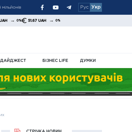
 мільйонів
Рус
Укр
ніх надходжень і
→
51.67 UAH
0%
щує борги на тлі
ДАЙДЖЕСТ
БІЗНЕС LIFE
ДУМКИ
них
СТРІЧКА НОВИН