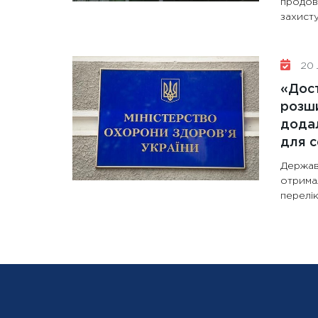
продов
захисту
20 
«Дост
розши
додал
для с
Держав
отрима
перелік