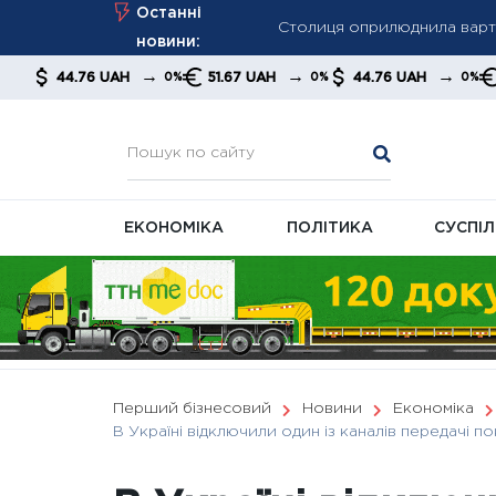
Столиця оприлюднила вартіс
Skip
Останні
гривень
to
новини:
content
НБУ оприлюднив дані за лип
→
→
→
76 UAH
51.67 UAH
44.76 UAH
51.67 UAH
0%
0%
0%
боргових виплат
Російські компанії масово 
кризи
ЕКОНОМІКА
ПОЛІТИКА
СУСПІ
Перший бізнесовий
Новини
Економіка
В Україні відключили один із каналів передачі п