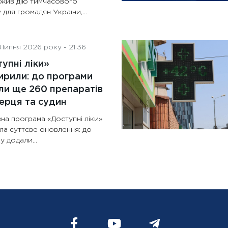
жив дію тимчасового
 для громадян України,...
Липня 2026 року - 21:36
упні ліки»
рили: до програми
и ще 260 препаратів
ерця та судин
на програма «Доступні ліки»
ла суттєве оновлення: до
у додали...