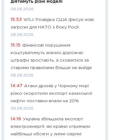
діятимуть різні моделі
11:32
Більше зао
08.08.2026
впевненості: як 
15:53
WSJ: Розвідка США фіксує нові
поведінка україн
загрози для НАТО з боку Росії
27.04.2026
08.08.2026
11:28
Чому їжа зн
15:15
Фінансові порушення
як змінився прод
коштуватимуть значно дорожче:
українців у 2026 
штрафи зростають, а сховатися за
13.04.2026
старими правилами більше не вийде
11:29
Скільки нас
08.08.2026
великодній кошик
14:47
Атаки дронів у Чорному морі
власний розраху
різко скоротили експорт казахської
набору порівняно
нафти: поставки впали на 20%
оцінкою
08.08.2026
06.04.2026
14:16
Україна збільшила експорт
11:24
Скільки кош
електроенергії: які країни отримали
стримування у 202
найбільші обсяги у липні–серпні
розмови з Майко