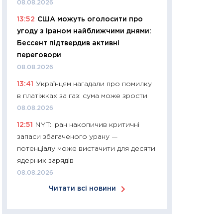
08.08.2026
арифметики пер
13:52
США можуть оголосити про
30.03.2026
угоду з Іраном найближчими днями:
11:26
Золото по $
Бессент підтвердив активні
$80: час купуват
переговори
прибуток?
08.08.2026
12.03.2026
13:41
Українцям нагадали про помилку
11:27
Економіка Ук
в платіжках за газ: сума може зрости
що змінилося за 4
08.08.2026
перспективи розв
12:51
NYT: Іран накопичив критичні
стабільності
запаси збагаченого урану —
24.02.2026
потенціалу може вистачити для десяти
11:26
Споживання 
ядерних зарядів
2025–2026: струк
08.08.2026
заощадження та л
Читати всі новини
оцінками KSE Inst
18.02.2026
11:27
Зарплати на