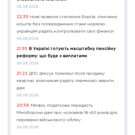
06.08.2026
11:26
Як
22:55
Нові правила стягнення боргів: списання
ризики
коштів без попередження стане нормою,
облігац
українцям радять контролювати свої фінанси
08.07.2
06.08.2026
11:20
Ці
21:55
В Україні готують масштабну пенсійну
майбут
реформу: що буде з виплатами
01.07.2
06.08.2026
11:24
Пр
21:22
ДПС фіксує помилки після продажу
освіта 
квартир: власникам радять терміново звірити
29.06.2
дані
11:27
Вс
06.08.2026
топ уні
20:56
Мінфін: податкова передасть
абітурі
Міноборони дані про чоловіків 18–60 років для
23.06.2
перевірки військового обліку
11:29
До
06.08.2026
наспра