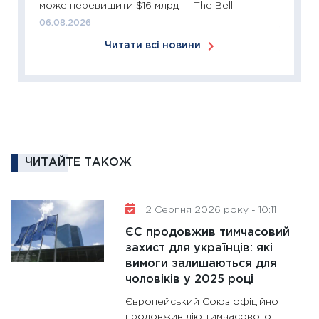
може перевищити $16 млрд — The Bell
ліквідн
06.08.2026
18.02.20
Читати всі новини
11:27
За
диктує
16.02.20
11:30
Ре
роль US
та зни
ЧИТАЙТЕ ТАКОЖ
30.01.20
11:30
Кр
роблять
2 Серпня 2026 року - 10:11
28.01.20
ЄС продовжив тимчасовий
11:28
Де
захист для українців: які
вимоги залишаються для
гранто
чоловіків у 2025 році
13.01.20
Європейський Союз офіційно
11:30
Ст
продовжив дію тимчасового