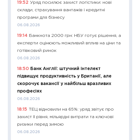
19:52
Уряд посилює захист логістики: нові
2027–2
склади, страхування вантажів і кредитні
19.06.20
програми для бізнесу
11:22
Ка
06.08.2026
що зав
19:14
Банкнота 2000 грн: НБУ готує рішення, а
11.06.20
експерти оцінюють можливий вплив на ціни та
11:27
До
готівковий ринок
ціни зм
06.08.2026
30.04.2
18:50
Банк Англії: штучний інтелект
11:32
Бі
підвищує продуктивність у Британії, але
впевне
скорочує вакансії у найбільш вразливих
поведін
професіях
27.04.2
06.08.2026
11:28
Чо
18:15
ТЕЦ відновили на 65%: уряд звітує про
змінив
захист II рівня, мільярдні витрати та ключові
2026 р
ризики перед зимою
13.04.20
06.08.2026
11:29
Ск