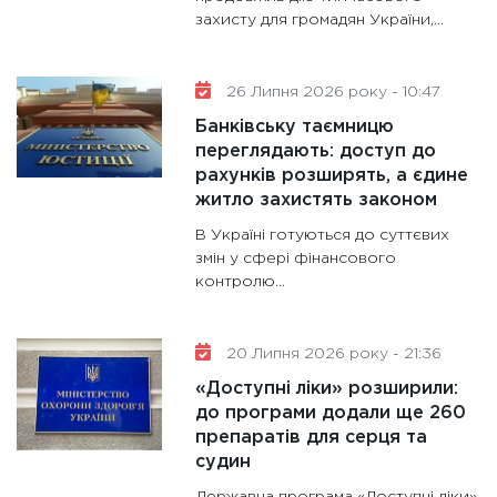
майбут
захисту для громадян України,...
31.12.20
26 Липня 2026 року - 10:47
Банківську таємницю
переглядають: доступ до
рахунків розширять, а єдине
житло захистять законом
В Україні готуються до суттєвих
змін у сфері фінансового
контролю...
20 Липня 2026 року - 21:36
«Доступні ліки» розширили:
до програми додали ще 260
препаратів для серця та
судин
Державна програма «Доступні ліки»