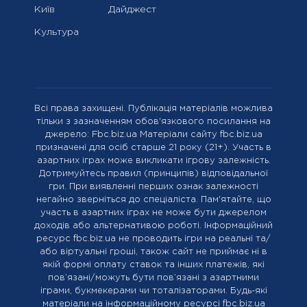
Київ
Дайджест
Культура
Всі права захищені. Публікація матеріалів можлива
тільки з зазначенням обов'язкового посилання на
джерело: Fbc.biz.ua Матеріали сайту fbc.biz.ua
призначені для осіб старше 21 року (21+). Участь в
азартних іграх може викликати ігрову залежність.
Дотримуйтесь правил (принципів) відповідальної
гри. При виявленні перших ознак залежності
негайно зверніться до спеціаліста. Пам'ятайте, що
участь в азартних іграх не може бути джерелом
доходів або альтернативою роботі. Інформаційний
ресурс fbc.biz.ua не проводить ігри на реальні та/
або віртуальні гроші, також сайт не приймає ні в
якій формі оплату ставок та інших платежів, які
пов’язані/можуть бути пов’язані з азартними
іграми, букмекерами чи тоталізаторами. Будь-які
матеріали на інформаційному ресурсі fbc.biz.ua