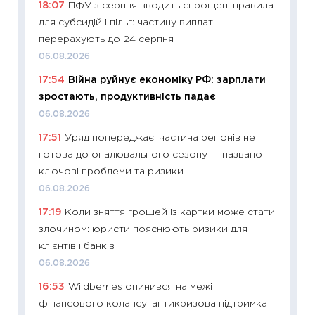
18:07
ПФУ з серпня вводить спрощені правила
кошик 
для субсидій і пільг: частину виплат
базово
перерахують до 24 серпня
оцінко
06.08.2026
06.04.2
17:54
Війна руйнує економіку РФ: зарплати
11:24
Ск
зростають, продуктивність падає
у 2026
06.08.2026
KSE до
17:51
Уряд попереджає: частина регіонів не
30.03.2
готова до опалювального сезону — названо
11:26
Зо
ключові проблеми та ризики
купува
06.08.2026
12.03.20
17:19
Коли зняття грошей із картки може стати
11:27
Ек
злочином: юристи пояснюють ризики для
змінило
клієнтів і банків
розвитк
06.08.2026
24.02.2
16:53
Wildberries опинився на межі
11:26
Сп
фінансового колапсу: антикризова підтримка
2026: 