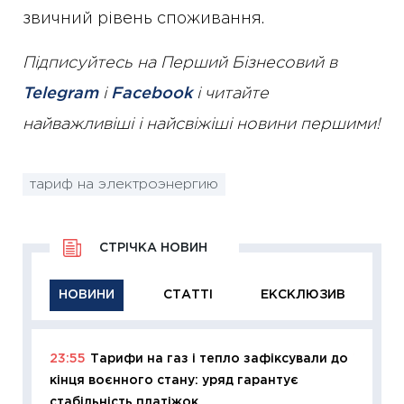
звичний рівень споживання.
Підписуйтесь на Перший Бізнесовий в
Telegram
і
Facebook
і читайте
найважливіші і найсвіжіші новини першими!
тариф на электроэнергию
СТРІЧКА НОВИН
НОВИНИ
СТАТТІ
ЕКСКЛЮЗИВ
23:55
Тарифи на газ і тепло зафіксували до
11:29
Як
кінця воєнного стану: уряд гарантує
інвест
стабільність платіжок
21.07.20