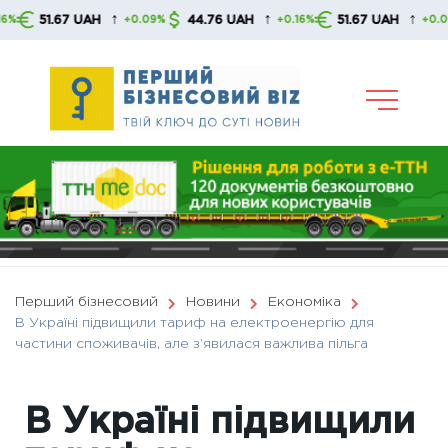
Skip
↑
↑
↑
51.67 UAH
44.76 UAH
51.67 UAH
+0.09%
+0.16%
+0.09%
to
content
Перший бізнесовий
Новини
Економіка
В Україні підвищили тариф на електроенергію для
частини споживачів, але з’явилася важлива пільга
В Україні підвищили