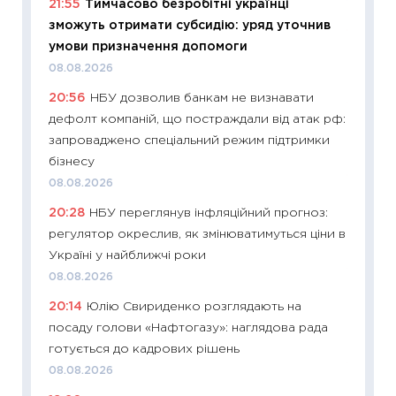
21:55
Тимчасово безробітні українці
19.06.20
зможуть отримати субсидію: уряд уточнив
11:22
Ка
умови призначення допомоги
що зав
08.08.2026
11.06.20
20:56
НБУ дозволив банкам не визнавати
11:27
До
дефолт компаній, що постраждали від атак рф:
ціни зм
запроваджено спеціальний режим підтримки
30.04.2
бізнесу
11:32
Бі
08.08.2026
впевне
20:28
НБУ переглянув інфляційний прогноз:
поведін
регулятор окреслив, як змінюватимуться ціни в
27.04.2
Україні у найближчі роки
11:28
Чо
08.08.2026
змінив
20:14
Юлію Свириденко розглядають на
2026 р
посаду голови «Нафтогазу»: наглядова рада
13.04.20
готується до кадрових рішень
11:29
Ск
08.08.2026
кошик 