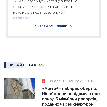
17:10
Як повернути частину витрат на
18.02.20
страхування: українцям нагадали про
11:27
За
можливість податкової знижки
диктує
08.08.2026
16.02.20
Читати всі новини
11:30
Ре
роль US
та зни
30.01.20
11:30
Кр
роблять
ЧИТАЙТЕ ТАКОЖ
28.01.20
11:28
Де
9 Серпня 2026 року - 9:14
гранто
13.01.20
«Армія+» набирає обертів:
Міноборони повідомило про
11:30
Ст
понад 3 мільйони рапортів,
майбут
поданих через смартфон