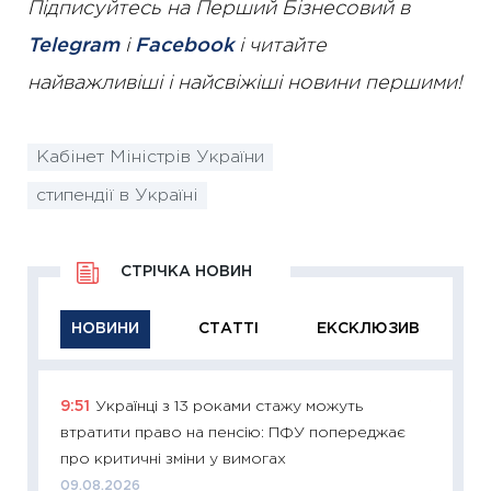
Підписуйтесь на Перший Бізнесовий в
Telegram
і
Facebook
і читайте
найважливіші і найсвіжіші новини першими!
Кабінет Міністрів України
стипендії в Україні
СТРІЧКА НОВИН
НОВИНИ
СТАТТІ
ЕКСКЛЮЗИВ
9:51
Українці з 13 роками стажу можуть
11:29
Як
втратити право на пенсію: ПФУ попереджає
інвест
про критичні зміни у вимогах
21.07.20
09.08.2026