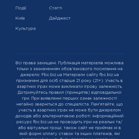
Події
Статті
Київ
Дайджест
Культура
Всі права захищені. Публікація матеріалів можлива
тільки з зазначенням обов'язкового посилання на
джерело: Fbc.biz.ua Матеріали сайту fbc.biz.ua
призначені для осіб старше 21 року (21+). Участь в
азартних іграх може викликати ігрову залежність.
Дотримуйтесь правил (принципів) відповідальної
гри. При виявленні перших ознак залежності
негайно зверніться до спеціаліста. Пам'ятайте, що
участь в азартних іграх не може бути джерелом
доходів або альтернативою роботі. Інформаційний
ресурс fbc.biz.ua не проводить ігри на реальні та/
або віртуальні гроші, також сайт не приймає ні в
якій формі оплату ставок та інших платежів, які