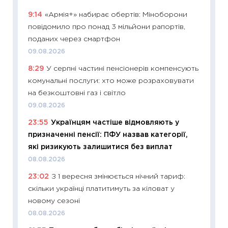
11:26
Як
9:14
«Армія+» набирає обертів: Міноборони
ризики
повідомило про понад 3 мільйони рапортів,
облігац
поданих через смартфон
08.07.2
09.08.2026
11:20
Ці
8:29
У серпні частині пенсіонерів компенсують
майбут
комунальні послуги: хто може розраховувати
01.07.2
на безкоштовні газ і світло
11:24
Пр
09.08.2026
освіта 
23:55
Українцям частіше відмовляють у
29.06.2
призначенні пенсії: ПФУ назвав категорії,
11:27
Вс
які ризикують залишитися без виплат
топ уні
08.08.2026
абітурі
23:02
З 1 вересня змінюється нічний тариф:
23.06.2
скільки українці платитимуть за кіловат у
11:29
До
новому сезоні
наспра
08.08.2026
2027–2