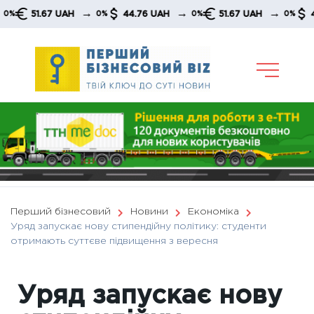
Skip
→
→
→
51.67 UAH
44.76 UAH
51.67 UAH
44.76 
0%
0%
0%
to
content
Перший бізнесовий
Новини
Економіка
Уряд запускає нову стипендійну політику: студенти
отримають суттєве підвищення з вересня
Уряд запускає нову