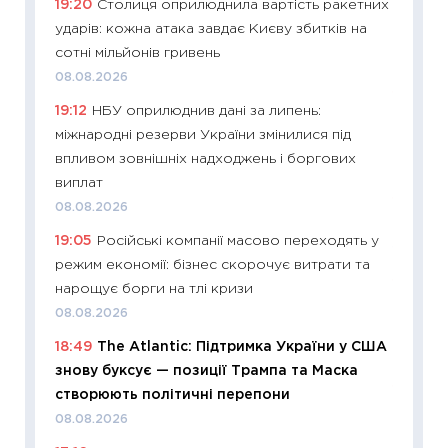
19:20
Столиця оприлюднила вартість ракетних
базово
ударів: кожна атака завдає Києву збитків на
оцінко
сотні мільйонів гривень
06.04.2
08.08.2026
11:24
Ск
19:12
НБУ оприлюднив дані за липень:
у 2026
міжнародні резерви України змінилися під
KSE до
впливом зовнішніх надходжень і боргових
30.03.2
виплат
11:26
Зо
08.08.2026
купува
19:05
Російські компанії масово переходять у
12.03.20
режим економії: бізнес скорочує витрати та
11:27
Ек
нарощує борги на тлі кризи
змінило
08.08.2026
розвитк
18:49
The Atlantic: Підтримка України у США
24.02.2
знову буксує — позиції Трампа та Маска
11:26
Сп
створюють політичні перепони
2026: 
08.08.2026
ліквідн