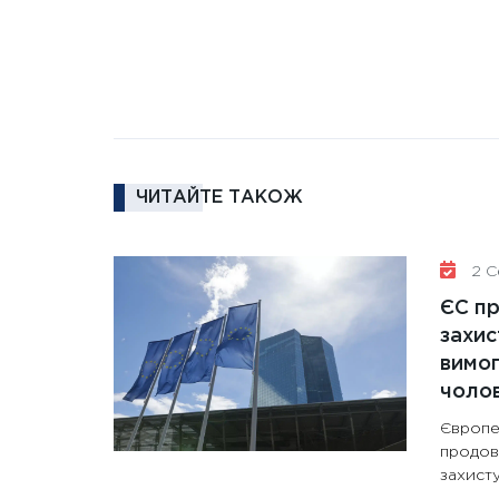
ЧИТАЙТЕ ТАКОЖ
2 Се
ЄС п
захис
вимо
чолов
Європе
продов
захисту