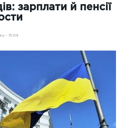
в: зарплати й пенсії
ости
у - 15:09