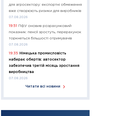
для агросектору: експортні обмеження
30.03.2026
вже створюють ризики для виробників
11:26
Золото по $
07.08.2026
$80: час купуват
19:51
ПФУ оновив розрахунковий
прибуток?
показник: пенсії зростуть, перерахунок
12.03.2026
торкнеться більшості отримувачів
11:27
Економіка Ук
07.08.2026
що змінилося за 4
19:35
Німецька промисловість
перспективи розв
набирає обертів: автосектор
стабільності
забезпечив третій місяць зростання
24.02.2026
виробництва
11:26
Споживання 
07.08.2026
2025–2026: струк
Читати всі новини
заощадження та л
оцінками KSE Inst
18.02.2026
11:27
Зарплати на
— хто диктує умо