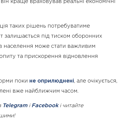
 він краще враховував реальні економічні
ція таких рішень потребуватиме
т залишається під тиском оборонних
ів населення може стати важливим
опиту та прискорення відновлення
форми поки
не оприлюднені
, але очікується,
лені вже найближчим часом.
в
Telegram
і
Facebook
і читайте
ршими!