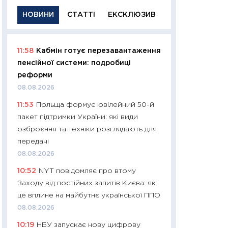
НОВИНИ
СТАТТІ
ЕКСКЛЮЗИВ
11:58
Кабмін готує перезавантаження
11:29
Якісна інфо
пенсійної системи: подробиці
успішного інвест
реформи
21.07.2026
08.08.2026
11:26
Як заробити
11:53
Польща формує ювілейний 50-й
дохідність, ризик
пакет підтримки України: які види
державних обліга
озброєння та техніки розглядають для
08.07.2026
передачі
11:20
Ціна здоров’
08.08.2026
медицина майбут
10:52
NYT повідомляє про втому
витрати людей
Заходу від постійних запитів Києва: як
01.07.2026
це вплине на майбутнє української ППО
11:24
Професії ма
08.08.2026
рухається освіта 
10:19
НБУ запускає нову цифрову
платитимуть біл