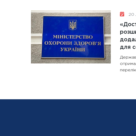
20 
«Дост
розши
додал
для с
Держав
отрима
перелік