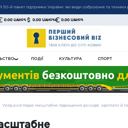
50-й пакет підтримки України: які види озброєння та техніки
AH
0.00 UAH
0.00 UAH
0%
0%
0%
Заходу від постійних запитів Києва: як це вплине на майбутнє
ження пенсійної системи: подробиці реформи
ЛЬСТВО
ПОДІЇ
КУЛЬТУРА
СПОРТ
Уряд розглядає масштабне підвищення доходів: зарплати й пе
масштабне