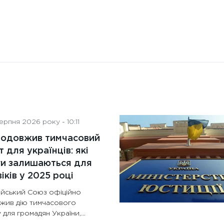
рпня 2026 року - 10:11
родовжив тимчасовий
т для українців: які
ги залишаються для
іків у 2025 році
йський Союз офіційно
жив дію тимчасового
 для громадян України,...