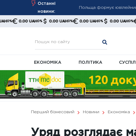
Skip
Останні
Польща формує ювілейний 
to
новини:
передачі
content
0.00 UAH
0.00 UAH
0.00 UAH
0.00 UAH
0.00 U
0%
0%
0%
0%
NYT повідомляє про втому 
Кабмін готує перезаванта
ЕКОНОМІКА
ПОЛІТИКА
СУСПІ
Перший бізнесовий
Новини
Економіка
Уряд розглядає 