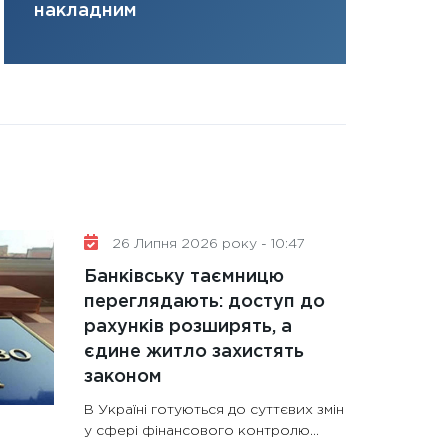
накладним
31.12.2025
Читати в
26 Липня 2026 року - 10:47
Банківську таємницю
переглядають: доступ до
рахунків розширять, а
єдине житло захистять
законом
В Україні готуються до суттєвих змін
у сфері фінансового контролю...