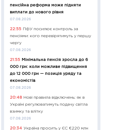
11:32
Більше зао
пенсійна реформа може підняти
впевненості: як 
виплати до нового рівня
поведінка україн
07.08.2026
27.04.2026
22:55
ПФУ посилює контроль за
11:28
Чому їжа зн
пенсіями: кого перевірятимуть у першу
як змінився прод
чергу
українців у 2026 
07.08.2026
13.04.2026
21:55
Мінімальна пенсія зросла до 6
11:29
Скільки нас
000 грн: коли можливе підвищення
великодній кошик
до 12 000 грн — позиція уряду та
власний розраху
економістів
набору порівняно
07.08.2026
оцінкою
20:48
Нові правила відключень: як в
06.04.2026
Україні регулюватимуть подачу світла
11:24
Скільки кош
взимку та влітку
стримування у 202
07.08.2026
розмови з Майко
20:34
Україна просить у ЄС €220 млн
арифметики пер