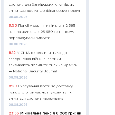
систему для банківських клієнтів: як
29.06.2026
зміниться доступ до фінансових послуг
11:27
Вступ-2026 в
08.08.2026
контракту, топ ун
9:50
Пенсії у серпні: мінімальна 2 595
правила для абіту
грн, максимальна 25 950 грн — кому
23.06.2026
перерахували виплати
11:29
Долар по 51,5
08.08.2026
тисяч: що наспра
9:12
У США окреслили шлях до
Бюджетна деклар
завершення війни: аналітики
19.06.2026
закликають посилити тиск на Кремль
11:22
Кадровий деф
— National Security Journal
вакансії: що зав
08.08.2026
найму
8:29
Скасування плати за доставку
11.06.2026
газу: хто отримає нові умови та як
11:27
Дорожчає ще
зміниться система нарахувань
промислові ціни з
08.08.2026
30.04.2026
23:55
Мінімальна пенсія 6 000 грн: як