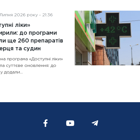
Липня 2026 року - 21:36
упні ліки»
рили: до програми
и ще 260 препаратів
ерця та судин
на програма «Доступні ліки»
ла суттєве оновлення: до
у додали...