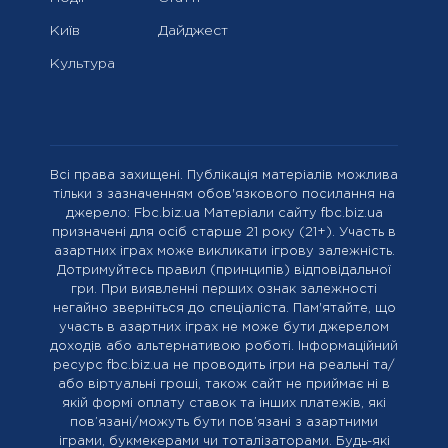
Київ
Дайджест
Культура
Всі права захищені. Публікація матеріалів можлива
тільки з зазначенням обов'язкового посилання на
джерело: Fbc.biz.ua Матеріали сайту fbc.biz.ua
призначені для осіб старше 21 року (21+). Участь в
азартних іграх може викликати ігрову залежність.
Дотримуйтесь правил (принципів) відповідальної
гри. При виявленні перших ознак залежності
негайно зверніться до спеціаліста. Пам'ятайте, що
участь в азартних іграх не може бути джерелом
доходів або альтернативою роботі. Інформаційний
ресурс fbc.biz.ua не проводить ігри на реальні та/
або віртуальні гроші, також сайт не приймає ні в
якій формі оплату ставок та інших платежів, які
пов’язані/можуть бути пов’язані з азартними
іграми, букмекерами чи тоталізаторами. Будь-які