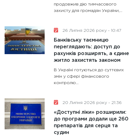
гранто
продовжив дію тимчасового
захисту для громадян України,...
13.01.20
11:30
Ст
майбут
26 Липня 2026 року - 10:47
31.12.20
Банківську таємницю
переглядають: доступ до
рахунків розширять, а єдине
житло захистять законом
В Україні готуються до суттєвих
змін у сфері фінансового
контролю...
20 Липня 2026 року - 21:36
«Доступні ліки» розширили:
до програми додали ще 260
препаратів для серця та
судин