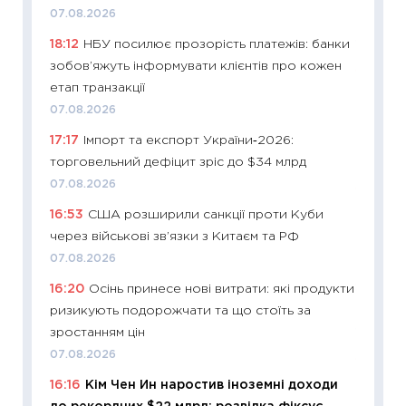
змінив
07.08.2026
2026 р
18:12
НБУ посилює прозорість платежів: банки
13.04.20
зобов’яжуть інформувати клієнтів про кожен
11:29
Ск
етап транзакції
кошик 
07.08.2026
базово
17:17
Імпорт та експорт України‑2026:
оцінко
торговельний дефіцит зріс до $34 млрд
06.04.2
07.08.2026
11:24
Ск
16:53
США розширили санкції проти Куби
у 2026
через військові зв’язки з Китаєм та РФ
KSE до
07.08.2026
30.03.2
16:20
Осінь принесе нові витрати: які продукти
11:26
Зо
ризикують подорожчати та що стоїть за
купува
зростанням цін
12.03.20
07.08.2026
11:27
Ек
16:16
Кім Чен Ин наростив іноземні доходи
змінило