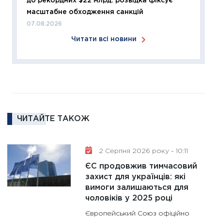
до рекордних $22 млрд: розвідка фіксує
розвитк
масштабне обходження санкцій
24.02.2
07.08.2026
11:26
Сп
Читати всі новини
2026: 
ліквідн
18.02.20
11:27
За
диктує
16.02.20
ЧИТАЙТЕ ТАКОЖ
11:30
Ре
роль US
та зни
2 Серпня 2026 року - 10:11
30.01.20
ЄС продовжив тимчасовий
11:30
Кр
захист для українців: які
роблять
вимоги залишаються для
28.01.20
чоловіків у 2025 році
11:28
Де
Європейський Союз офіційно