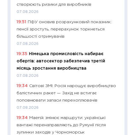
створюють ризики для виробників
23.06.2
07.08.2026
11:29
До
19:51
ПФУ оновив розрахунковий показник:
наспра
пенсії зростуть, перерахунок торкнеться
2027–2
більшості отримувачів
19.06.20
07.08.2026
11:22
Ка
19:35
Німецька промисловість набирає
що зав
обертів: автосектор забезпечив третій
11.06.20
місяць зростання виробництва
11:27
До
07.08.2026
ціни зм
19:34
Світові ЗМІ: Росія нарощує виробництво
30.04.2
балістичних ракет — Захід не встигає
11:32
Бі
поповнювати запаси перехоплювачів
впевне
07.08.2026
поведін
19:34
Maersk змінює маршрути: українські
27.04.2
вантажі перенаправляють до Румунії після
11:28
Чо
зупинки заходів у Чорноморськ