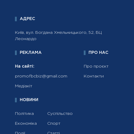
АДРЕС
Київ, вул. Богдана Хмельницького, 52, БЦ
Леонардо
РЕКЛАМА
ПРО НАС
На сайті:
Про проєкт
promofbcbiz@gmail.com
Контакти
Медіакіт
НОВИНИ
Політика
Суспільство
Економіка
Спорт
Події
Статті