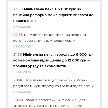
23:55
Мінімальна пенсія 6 000 грн: як
11:29
Як
пенсійна реформа може підняти виплати до
інвест
нового рівня
21.07.20
07.08.2026
11:26
Як
22:55
ПФУ посилює контроль за пенсіями:
ризики
кого перевірятимуть у першу чергу
облігац
07.08.2026
08.07.2
21:55
Мінімальна пенсія зросла до 6 000 грн:
11:20
Ці
коли можливе підвищення до 12 000 грн —
майбут
позиція уряду та економістів
01.07.2
07.08.2026
11:24
Пр
20:48
Нові правила відключень: як в Україні
освіта 
регулюватимуть подачу світла взимку та влітку
29.06.2
07.08.2026
11:27
Вс
20:34
Україна просить у ЄС €220 млн для
топ уні
агросектору: експортні обмеження вже
абітурі