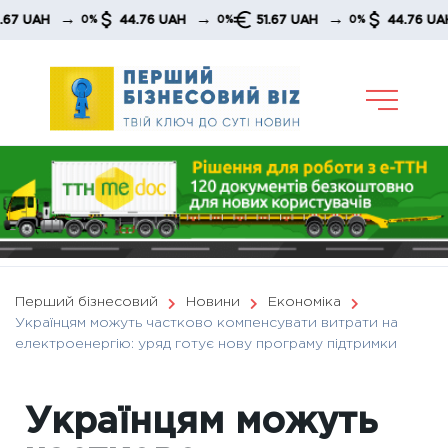
Skip
→
→
→
→
AH
44.76 UAH
51.67 UAH
44.76 UAH
0%
0%
0%
to
content
Перший бізнесовий
Новини
Економіка
Українцям можуть частково компенсувати витрати на
електроенергію: уряд готує нову програму підтримки
Українцям можуть