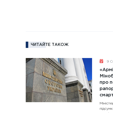
ЧИТАЙТЕ ТАКОЖ
9 С
«Армі
Міно
про п
рапор
смар
Мініст
підсум