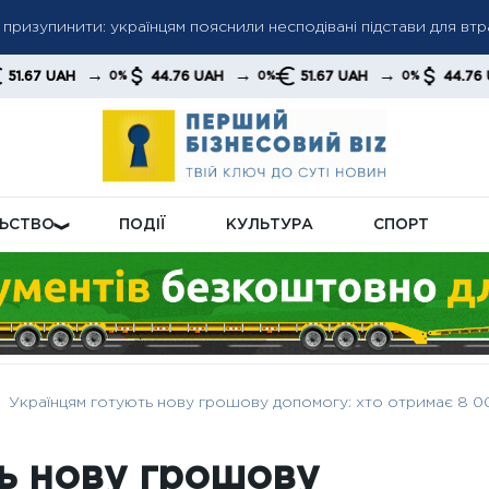
ь призупинити: українцям пояснили несподівані підстави для вт
ують С‑300: оновлені комплекси мають посилити ППО на тлі не
запит Трампа: фінансування війни з Іраном на $70 млрд забло
→
→
→
→
44.76 UAH
51.67 UAH
44.76 UAH
0%
0%
0%
0%
ЛЬСТВО
ПОДІЇ
КУЛЬТУРА
СПОРТ
Українцям готують нову грошову допомогу: хто отримає 8 00
ь нову грошову