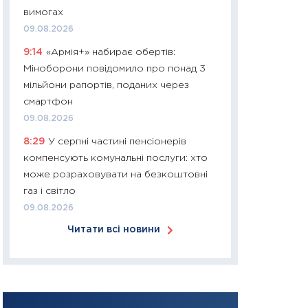
вимогах
30.03.2026
09.08.2026
11:26
Золото по $
9:14
«Армія+» набирає обертів:
$80: час купуват
Міноборони повідомило про понад 3
прибуток?
мільйони рапортів, поданих через
12.03.2026
смартфон
11:27
Економіка Ук
09.08.2026
що змінилося за 4
8:29
У серпні частині пенсіонерів
перспективи розв
компенсують комунальні послуги: хто
стабільності
може розраховувати на безкоштовні
24.02.2026
газ і світло
11:26
Споживання 
09.08.2026
2025–2026: струк
Читати всі новини
заощадження та л
оцінками KSE Inst
18.02.2026
11:27
Зарплати на
— хто диктує умо