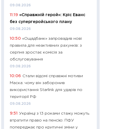
11:32
Більше зао
09.08.2026
впевненості: як 
11:19
«Справжній герой»: Кріс Еванс
поведінка україн
без супергеройського плану
27.04.2026
09.08.2026
11:28
Чому їжа зн
10:50
«Ощадбанк» запровадив нові
як змінився прод
правила для неактивних рахунків: з
українців у 2026 
серпня зростає комісія за
13.04.2026
обслуговування
11:29
Скільки нас
09.08.2026
великодній кошик
10:06
Стали відомі справжні мотиви
власний розраху
Маска: чому він заборонив
набору порівняно
використання Starlink для ударів по
оцінкою
території РФ
06.04.2026
09.08.2026
11:24
Скільки кош
9:51
Українці з 13 роками стажу можуть
стримування у 202
втратити право на пенсію: ПФУ
розмови з Майко
попереджає про критичні зміни у
арифметики пер