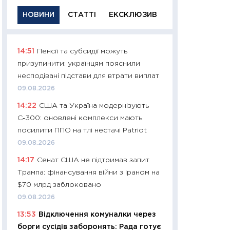
НОВИНИ
СТАТТІ
ЕКСКЛЮЗИВ
14:51
Пенсії та субсидії можуть
11:29
Якісна інфо
призупинити: українцям пояснили
успішного інвест
несподівані підстави для втрати виплат
21.07.2026
09.08.2026
11:26
Як заробити
14:22
США та Україна модернізують
дохідність, ризик
С‑300: оновлені комплекси мають
державних обліга
посилити ППО на тлі нестачі Patriot
08.07.2026
09.08.2026
11:20
Ціна здоров’
14:17
Сенат США не підтримав запит
медицина майбут
Трампа: фінансування війни з Іраном на
витрати людей
$70 млрд заблоковано
01.07.2026
09.08.2026
11:24
Професії ма
13:53
Відключення комуналки через
рухається освіта 
борги сусідів заборонять: Рада готує
платитимуть біл