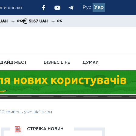
рати виплат
Рус
Укр
стачі Patriot
ковано
→
51.67 UAH
0%
ДАЙДЖЕСТ
БІЗНЕС LIFE
ДУМКИ
0 гривень уже цієї зими
СТРІЧКА НОВИН