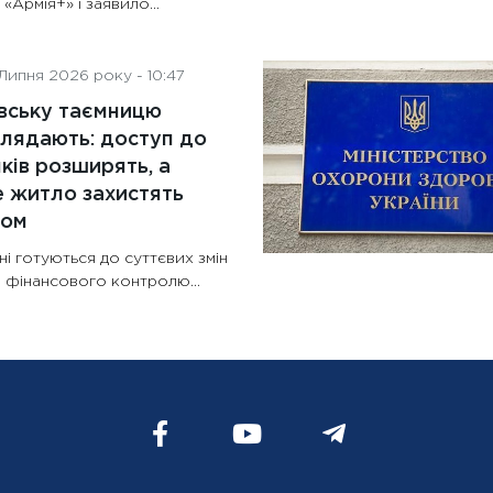
 «Армія+» і заявило...
Липня 2026 року - 10:47
вську таємницю
лядають: доступ до
ків розширять, а
 житло захистять
ном
ні готуються до суттєвих змін
 фінансового контролю...