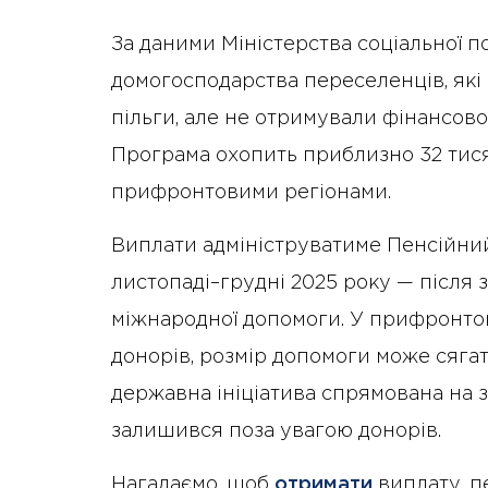
За даними Міністерства соціальної п
домогосподарства переселенців, які
пільги, але не отримували фінансово
Програма охопить приблизно 32 тися
прифронтовими регіонами.
Виплати адмініструватиме Пенсійний
листопаді–грудні 2025 року — після
міжнародної допомоги. У прифронтов
донорів, розмір допомоги може сягат
державна ініціатива спрямована на з
залишився поза увагою донорів.
Нагадаємо, щоб
отримати
виплату, п