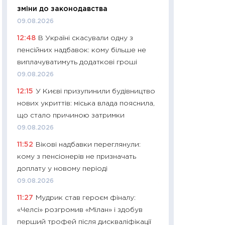
зміни до законодавства
29.06.2026
09.08.2026
11:27
Вступ-2026 в
12:48
В Україні скасували одну з
контракту, топ ун
пенсійних надбавок: кому більше не
правила для абіту
виплачуватимуть додаткові гроші
23.06.2026
09.08.2026
11:29
Долар по 51,5
12:15
У Києві призупинили будівництво
тисяч: що наспра
нових укриттів: міська влада пояснила,
Бюджетна деклар
що стало причиною затримки
19.06.2026
09.08.2026
11:22
Кадровий деф
11:52
Вікові надбавки переглянули:
вакансії: що зав
кому з пенсіонерів не призначать
найму
доплату у новому періоді
11.06.2026
09.08.2026
11:27
Дорожчає ще
11:27
Мудрик став героєм фіналу:
промислові ціни з
«Челсі» розгромив «Мілан» і здобув
30.04.2026
перший трофей після дискваліфікації