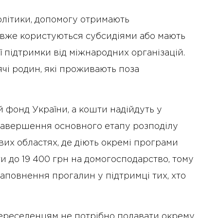
олітики, допомогу отримають
 вже користуються субсидіями або мають
ї підтримки від міжнародних організацій.
чі родин, які проживають поза
 фонд України, а кошти надійдуть у
 завершення основного етапу розподілу
их областях, де діють окремі програми
и до 19 400 грн на домогосподарство, тому
аповнення прогалин у підтримці тих, хто
ереселенцям не потрібно подавати окрему