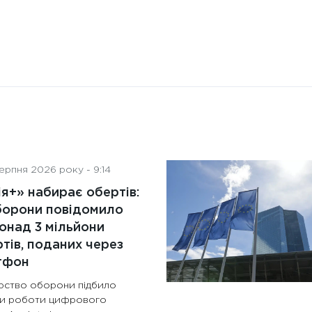
ерпня 2026 року - 9:14
я+» набирає обертів:
борони повідомило
онад 3 мільйони
тів, поданих через
тфон
ерство оборони підбило
ки роботи цифрового