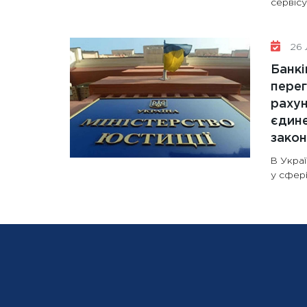
сервісу
26 
Банкі
перег
рахун
єдине
зако
В Украї
у сфері