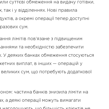
дили суттєві обмеження на видачу готівки,
 так і у відділеннях. Нові правила
уктів, а окремі операції тепер доступні
разових сум.
ння лімітів пов’язане з підвищеним
ваннями та необхідністю забезпечити
ж. У деяких банках обмеження стосуються
жетних виплат, в інших — операцій у
великих сум, що потребують додаткової
оном: частина банків знизила ліміти на
х, а деякі операції можуть вимагати
и наголошують, що більшість клієнтів не