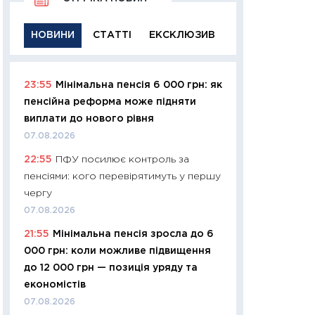
НОВИНИ
СТАТТІ
ЕКСКЛЮЗИВ
23:55
Мінімальна пенсія 6 000 грн: як
11:29
Якісна інфо
пенсійна реформа може підняти
успішного інвест
виплати до нового рівня
21.07.2026
07.08.2026
11:26
Як заробити
22:55
ПФУ посилює контроль за
дохідність, ризик
пенсіями: кого перевірятимуть у першу
державних обліга
чергу
08.07.2026
07.08.2026
11:20
Ціна здоров’
21:55
Мінімальна пенсія зросла до 6
медицина майбут
000 грн: коли можливе підвищення
витрати людей
до 12 000 грн — позиція уряду та
01.07.2026
економістів
11:24
Професії ма
07.08.2026
рухається освіта 