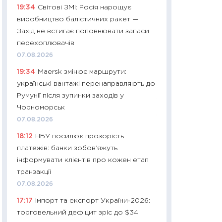
19:34
Світові ЗМІ: Росія нарощує
11:32
Більше зао
виробництво балістичних ракет —
впевненості: як 
Захід не встигає поповнювати запаси
поведінка україн
перехоплювачів
27.04.2026
07.08.2026
11:28
Чому їжа зн
19:34
Maersk змінює маршрути:
як змінився прод
українські вантажі перенаправляють до
українців у 2026 
Румунії після зупинки заходів у
13.04.2026
Чорноморськ
11:29
Скільки нас
07.08.2026
великодній кошик
18:12
НБУ посилює прозорість
власний розраху
платежів: банки зобов’яжуть
набору порівняно
інформувати клієнтів про кожен етап
оцінкою
транзакції
06.04.2026
07.08.2026
11:24
Скільки кош
17:17
Імпорт та експорт України‑2026:
стримування у 202
торговельний дефіцит зріс до $34
розмови з Майко