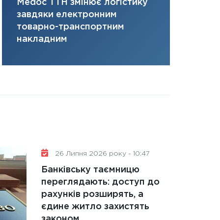
Medoc ТТН змінює логістику
платить за 
портфель майбут
завдяки електронним
там, де ви
31.12.2025
товарно-транспортним
Читати в
накладним
26 Липня 2026 року - 10:47
Банківську таємницю
переглядають: доступ до
рахунків розширять, а
єдине житло захистять
законом