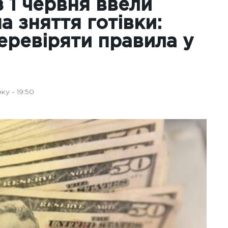
з 1 червня ввели
а зняття готівки:
еревіряти правила у
ку - 19:50