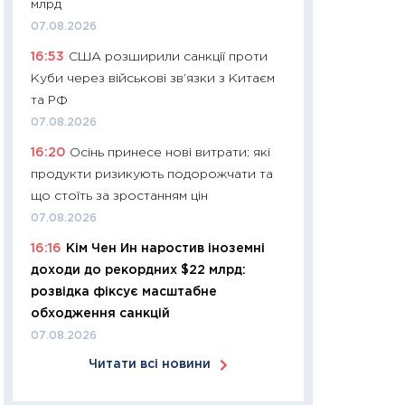
млрд
арифметики пер
07.08.2026
30.03.2026
16:53
США розширили санкції проти
11:26
Золото по $
Куби через військові зв’язки з Китаєм
$80: час купуват
та РФ
прибуток?
07.08.2026
12.03.2026
16:20
Осінь принесе нові витрати: які
11:27
Економіка Ук
продукти ризикують подорожчати та
що змінилося за 4
що стоїть за зростанням цін
перспективи розв
07.08.2026
стабільності
16:16
Кім Чен Ин наростив іноземні
24.02.2026
доходи до рекордних $22 млрд:
11:26
Споживання 
розвідка фіксує масштабне
2025–2026: струк
обходження санкцій
заощадження та л
07.08.2026
оцінками KSE Inst
Читати всі новини
18.02.2026
11:27
Зарплати на