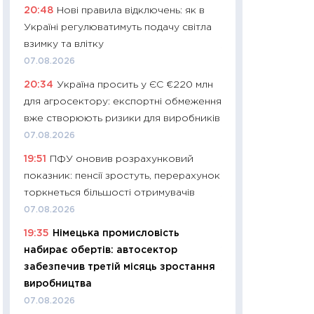
20:48
Нові правила відключень: як в
платитимуть біл
Україні регулюватимуть подачу світла
29.06.2026
взимку та влітку
11:27
Вступ-2026 в
07.08.2026
контракту, топ ун
20:34
Україна просить у ЄС €220 млн
правила для абіту
для агросектору: експортні обмеження
23.06.2026
вже створюють ризики для виробників
11:29
Долар по 51,5
07.08.2026
тисяч: що наспра
19:51
ПФУ оновив розрахунковий
Бюджетна деклар
показник: пенсії зростуть, перерахунок
19.06.2026
торкнеться більшості отримувачів
11:22
Кадровий деф
07.08.2026
вакансії: що зав
19:35
Німецька промисловість
найму
набирає обертів: автосектор
11.06.2026
забезпечив третій місяць зростання
11:27
Дорожчає ще
виробництва
промислові ціни з
07.08.2026
30.04.2026