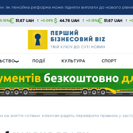
грн: як пенсійна реформа може підняти виплати до нового рівня
 пенсіями: кого перевірятимуть у першу чергу
 до 6 000 грн: коли можливе підвищення до 12 000 грн — позиці
↑
↑
↑
AH
44.76 UAH
51.67 UAH
44.76 U
+0.09%
+0.16%
+0.09%
ЛЬСТВО
ПОДІЇ
КУЛЬТУРА
СПОРТ
ти на зняття готівки: клієнтам радять перевіряти правила у зас