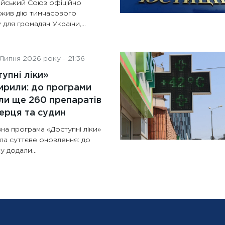
йський Союз офіційно
жив дію тимчасового
 для громадян України,...
Липня 2026 року - 21:36
упні ліки»
рили: до програми
и ще 260 препаратів
ерця та судин
на програма «Доступні ліки»
ла суттєве оновлення: до
у додали...