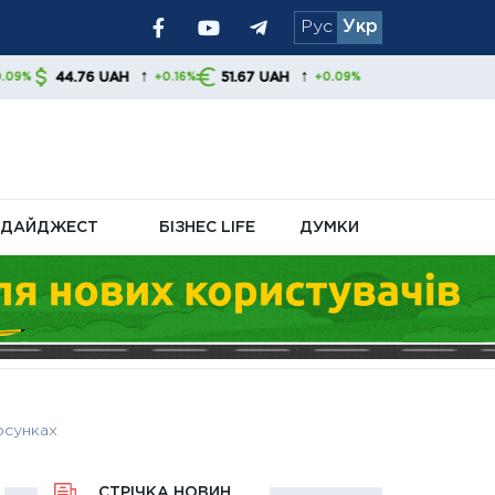
Рус
Укр
я уряду та
↑
↑
AH
51.67 UAH
+0.16%
+0.09%
ДАЙДЖЕСТ
БІЗНЕС LIFE
ДУМКИ
тосунках
СТРІЧКА НОВИН