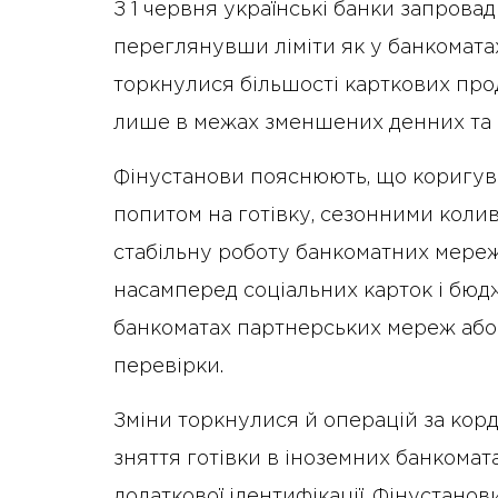
З 1 червня українські банки запрова
переглянувши ліміти як у банкоматах,
торкнулися більшості карткових прод
лише в межах зменшених денних та 
Фінустанови пояснюють, що коригува
попитом на готівку, сезонними коли
стабільну роботу банкоматних мере
насамперед соціальних карток і бюд
банкоматах партнерських мереж або 
перевірки.
Зміни торкнулися й операцій за корд
зняття готівки в іноземних банкомата
додаткової ідентифікації. Фінустанов