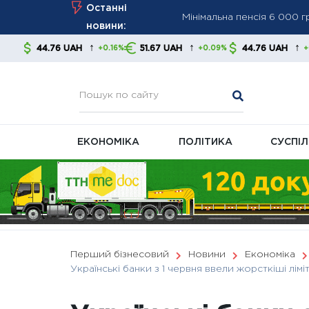
Мінімальна пенсія 6 000 
Skip
Останні
ПФУ посилює контроль за
to
новини:
Мінімальна пенсія зросла
content
↑
↑
↑
AH
51.67 UAH
44.76 UAH
51.67 U
+0.16%
+0.09%
+0.16%
економістів
ЕКОНОМІКА
ПОЛІТИКА
СУСПІ
Перший бізнесовий
Новини
Економіка
Українські банки з 1 червня ввели жорсткіші лімі