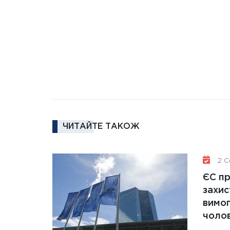
ЧИТАЙТЕ ТАКОЖ
2 Се
ЄС п
захис
вимо
чолов