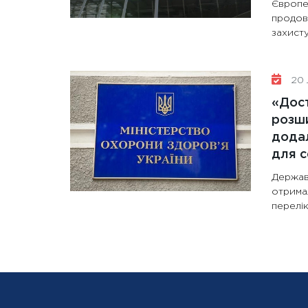
Європе
продов
захисту
20 
«Дост
розши
додал
для с
Держав
отрима
перелік