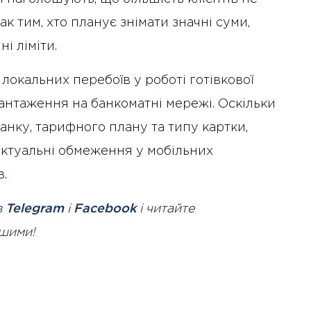
к тим, хто планує знімати значні суми,
і ліміти.
локальних перебоїв у роботі готівкової
антаження на банкоматні мережі. Оскільки
анку, тарифного плану та типу картки,
актуальні обмеження у мобільних
в.
в
Telegram
і
Facebook
і читайте
ршими!