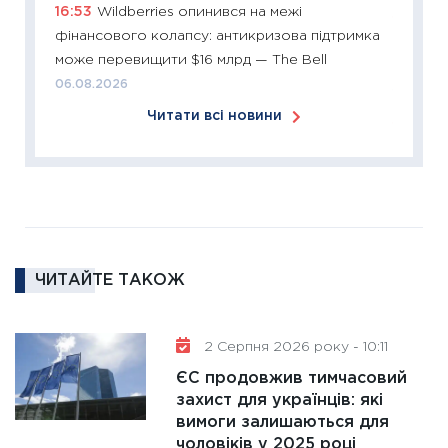
16:53
Wildberries опинився на межі
11:26
Сп
фінансового колапсу: антикризова підтримка
2026: 
може перевищити $16 млрд — The Bell
ліквідн
06.08.2026
18.02.20
Читати всі новини
11:27
За
диктує
16.02.20
11:30
Ре
роль US
та зни
ЧИТАЙТЕ ТАКОЖ
30.01.20
11:30
Кр
роблять
2 Серпня 2026 року - 10:11
28.01.20
ЄС продовжив тимчасовий
11:28
Де
захист для українців: які
вимоги залишаються для
гранто
чоловіків у 2025 році
13.01.20