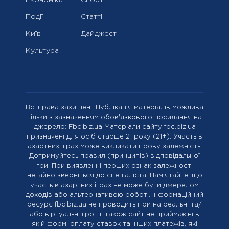
Події
Статті
Київ
Дайджест
Культура
Всі права захищені. Публікація матеріалів можлива
тільки з зазначенням обов'язкового посилання на
джерело: Fbc.biz.ua Матеріали сайту fbc.biz.ua
призначені для осіб старше 21 року (21+). Участь в
азартних іграх може викликати ігрову залежність.
Дотримуйтесь правил (принципів) відповідальної
гри. При виявленні перших ознак залежності
негайно зверніться до спеціаліста. Пам'ятайте, що
участь в азартних іграх не може бути джерелом
доходів або альтернативою роботі. Інформаційний
ресурс fbc.biz.ua не проводить ігри на реальні та/
або віртуальні гроші, також сайт не приймає ні в
якій формі оплату ставок та інших платежів, які