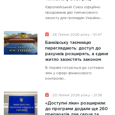
Європейський Союз офіційно
11:30
Ст
продовжив дію тимчасового
майбут
захисту для громадян України,...
31.12.20
26 Липня 2026 року - 10:47
Банківську таємницю
переглядають: доступ до
рахунків розширять, а єдине
житло захистять законом
В Україні готуються до суттєвих
змін у сфері фінансового
контролю...
20 Липня 2026 року - 21:36
«Доступні ліки» розширили:
до програми додали ще 260
препаратів для серця та