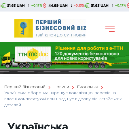
Skip
↑
↓
↑
.63 UAH
44.69 UAH
51.63 UAH
44.6
+0.17%
-0.13%
+0.17%
to
content
Перший бізнесовий
Новини
Економіка
Українська оборонка нарощує локалізацію: перехід на
власні комплектуючі пришвидшує відмову від китайських
деталей
Українська