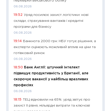
перевірки військового обліку
11:29
До
06.08.2026
наспра
19:52
Уряд посилює захист логістики: нові
2027–2
склади, страхування вантажів і кредитні
19.06.20
програми для бізнесу
11:22
Ка
06.08.2026
що зав
19:14
Банкнота 2000 грн: НБУ готує рішення, а
11.06.20
експерти оцінюють можливий вплив на ціни та
11:27
До
готівковий ринок
ціни зм
06.08.2026
30.04.2
18:50
Банк Англії: штучний інтелект
11:32
Бі
підвищує продуктивність у Британії, але
впевне
скорочує вакансії у найбільш вразливих
поведін
професіях
27.04.2
06.08.2026
11:28
Чо
18:15
ТЕЦ відновили на 65%: уряд звітує про
змінив
захист II рівня, мільярдні витрати та ключові
2026 р