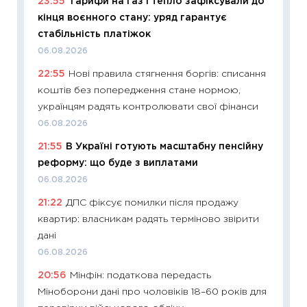
23:55
Тарифи на газ і тепло зафіксували до
11:29
Як
кінця воєнного стану: уряд гарантує
інвест
стабільність платіжок
21.07.20
06.08.2026
11:26
Як
22:55
Нові правила стягнення боргів: списання
ризики
коштів без попередження стане нормою,
облігац
українцям радять контролювати свої фінанси
08.07.2
06.08.2026
11:20
Ці
21:55
В Україні готують масштабну пенсійну
майбут
реформу: що буде з виплатами
01.07.2
06.08.2026
11:24
Пр
21:22
ДПС фіксує помилки після продажу
освіта 
квартир: власникам радять терміново звірити
29.06.2
дані
11:27
Вс
06.08.2026
топ уні
20:56
Мінфін: податкова передасть
абітурі
Міноборони дані про чоловіків 18–60 років для
23.06.2