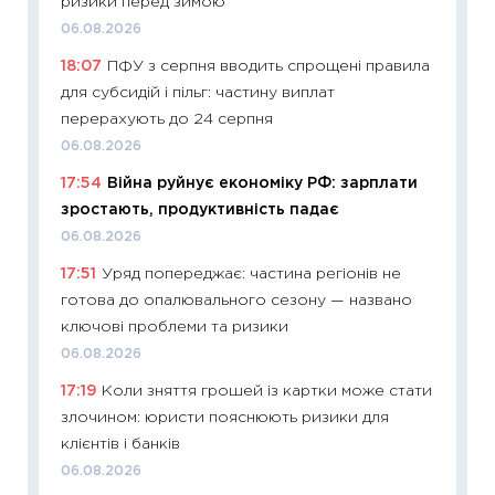
ризики перед зимою
13.04.20
06.08.2026
11:29
Ск
18:07
ПФУ з серпня вводить спрощені правила
кошик 
для субсидій і пільг: частину виплат
базово
перерахують до 24 серпня
оцінко
06.08.2026
06.04.2
17:54
Війна руйнує економіку РФ: зарплати
11:24
Ск
зростають, продуктивність падає
у 2026
06.08.2026
KSE до
17:51
Уряд попереджає: частина регіонів не
30.03.2
готова до опалювального сезону — названо
11:26
Зо
ключові проблеми та ризики
купува
06.08.2026
12.03.20
17:19
Коли зняття грошей із картки може стати
11:27
Ек
злочином: юристи пояснюють ризики для
змінило
клієнтів і банків
розвитк
06.08.2026
24.02.2