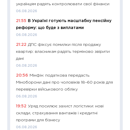
українцям радять контролювати свої фінанси
08.07.2
06.08.2026
11:20
Ці
21:55
В Україні готують масштабну пенсійну
майбут
реформу: що буде з виплатами
01.07.2
06.08.2026
11:24
Пр
21:22
ДПС фіксує помилки після продажу
освіта 
квартир: власникам радять терміново звірити
29.06.2
дані
11:27
Вс
06.08.2026
топ уні
20:56
Мінфін: податкова передасть
абітурі
Міноборони дані про чоловіків 18–60 років для
23.06.2
перевірки військового обліку
11:29
До
06.08.2026
наспра
19:52
Уряд посилює захист логістики: нові
2027–2
склади, страхування вантажів і кредитні
19.06.20
програми для бізнесу
11:22
Ка
06.08.2026