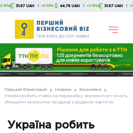
Skip
↑
↑
↑
51.67 UAH
44.76 UAH
51.67 UAH
+0.09%
+0.16%
+0.09%
to
content
Перший бізнесовий
Новини
Економіка
Україна робить ставку на переробку: агроекспорт хочуть
збільшити за рахунок продукції з доданою вартістю
Україна робить