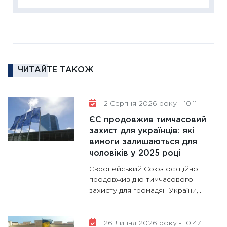
диктує
16.02.20
11:30
Ре
роль US
та зни
ЧИТАЙТЕ ТАКОЖ
30.01.20
11:30
Кр
роблять
2 Серпня 2026 року - 10:11
28.01.20
ЄС продовжив тимчасовий
11:28
Де
захист для українців: які
вимоги залишаються для
гранто
чоловіків у 2025 році
13.01.20
Європейський Союз офіційно
11:30
Ст
продовжив дію тимчасового
майбут
захисту для громадян України,...
31.12.20
26 Липня 2026 року - 10:47