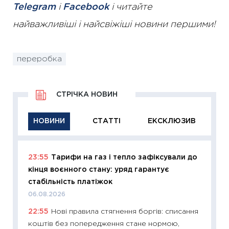
Telegram
і
Facebook
і читайте
найважливіші і найсвіжіші новини першими!
переробка
СТРІЧКА НОВИН
НОВИНИ
СТАТТІ
ЕКСКЛЮЗИВ
23:55
Тарифи на газ і тепло зафіксували до
11:29
Як
кінця воєнного стану: уряд гарантує
інвест
стабільність платіжок
21.07.20
06.08.2026
11:26
Як
22:55
Нові правила стягнення боргів: списання
ризики
коштів без попередження стане нормою,
облігац