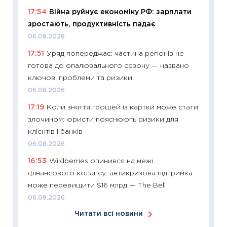
06.04.2
17:54
Війна руйнує економіку РФ: зарплати
11:24
Ск
зростають, продуктивність падає
у 2026
06.08.2026
KSE до
17:51
Уряд попереджає: частина регіонів не
30.03.2
готова до опалювального сезону — названо
11:26
Зо
ключові проблеми та ризики
купува
06.08.2026
12.03.20
17:19
Коли зняття грошей із картки може стати
11:27
Ек
злочином: юристи пояснюють ризики для
змінило
клієнтів і банків
розвитк
06.08.2026
24.02.2
16:53
Wildberries опинився на межі
11:26
Сп
фінансового колапсу: антикризова підтримка
2026: 
може перевищити $16 млрд — The Bell
ліквідн
06.08.2026
18.02.20
Читати всі новини
11:27
За