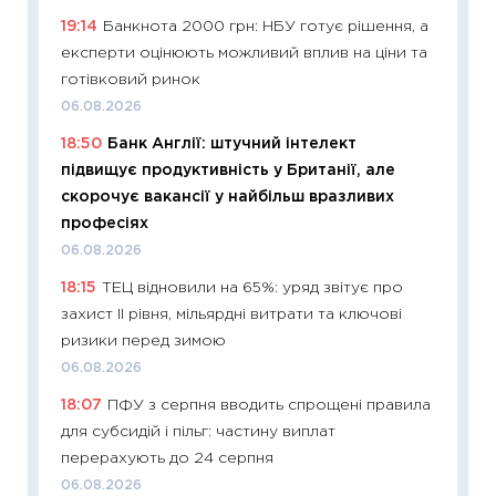
що зав
19:14
Банкнота 2000 грн: НБУ готує рішення, а
11.06.20
експерти оцінюють можливий вплив на ціни та
11:27
До
готівковий ринок
ціни зм
06.08.2026
30.04.2
18:50
Банк Англії: штучний інтелект
11:32
Бі
підвищує продуктивність у Британії, але
впевне
скорочує вакансії у найбільш вразливих
поведін
професіях
27.04.2
06.08.2026
11:28
Чо
18:15
ТЕЦ відновили на 65%: уряд звітує про
змінив
захист II рівня, мільярдні витрати та ключові
2026 р
ризики перед зимою
13.04.20
06.08.2026
11:29
Ск
18:07
ПФУ з серпня вводить спрощені правила
кошик 
для субсидій і пільг: частину виплат
базово
перерахують до 24 серпня
оцінко
06.08.2026