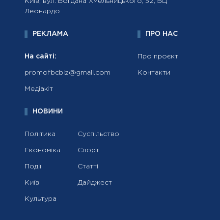
Київ, вул. Богдана Хмельницького, 52, БЦ
Леонардо
РЕКЛАМА
ПРО НАС
На сайті:
Про проєкт
promofbcbiz@gmail.com
Контакти
Медіакіт
НОВИНИ
Політика
Суспільство
Економіка
Спорт
Події
Статті
Київ
Дайджест
Культура