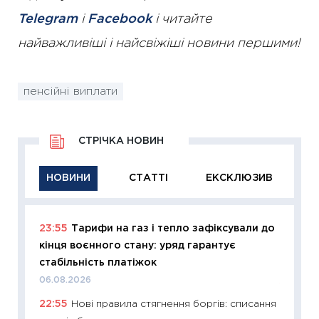
Telegram
і
Facebook
і читайте
найважливіші і найсвіжіші новини першими!
пенсійні виплати
СТРІЧКА НОВИН
НОВИНИ
СТАТТІ
ЕКСКЛЮЗИВ
23:55
Тарифи на газ і тепло зафіксували до
11:29
Як
кінця воєнного стану: уряд гарантує
інвест
стабільність платіжок
21.07.20
06.08.2026
11:26
Як
22:55
Нові правила стягнення боргів: списання
ризики