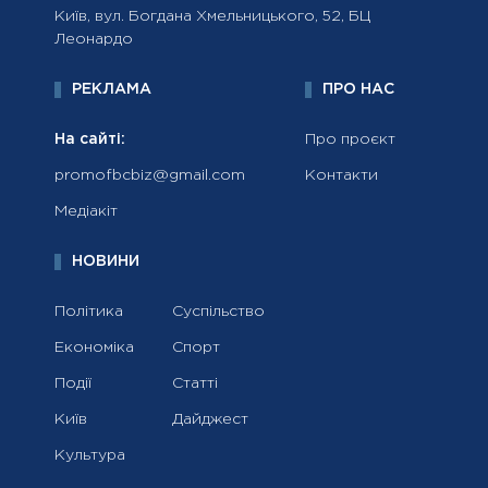
Київ, вул. Богдана Хмельницького, 52, БЦ
Леонардо
РЕКЛАМА
ПРО НАС
На сайті:
Про проєкт
promofbcbiz@gmail.com
Контакти
Медіакіт
НОВИНИ
Політика
Суспільство
Економіка
Спорт
Події
Статті
Київ
Дайджест
Культура