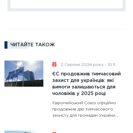
диктує
16.02.20
11:30
Ре
роль US
та зни
ЧИТАЙТЕ ТАКОЖ
30.01.20
11:30
Кр
роблять
2 Серпня 2026 року - 10:11
28.01.20
ЄС продовжив тимчасовий
11:28
Де
захист для українців: які
вимоги залишаються для
гранто
чоловіків у 2025 році
13.01.20
Європейський Союз офіційно
11:30
Ст
продовжив дію тимчасового
майбут
захисту для громадян України,...
31.12.20