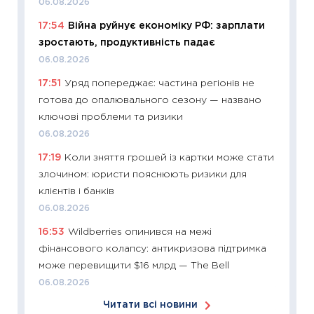
06.08.2026
06.04.2
17:54
Війна руйнує економіку РФ: зарплати
11:24
Ск
зростають, продуктивність падає
у 2026
06.08.2026
KSE до
17:51
Уряд попереджає: частина регіонів не
30.03.2
готова до опалювального сезону — названо
11:26
Зо
ключові проблеми та ризики
купува
06.08.2026
12.03.20
17:19
Коли зняття грошей із картки може стати
11:27
Ек
злочином: юристи пояснюють ризики для
змінило
клієнтів і банків
розвитк
06.08.2026
24.02.2
16:53
Wildberries опинився на межі
11:26
Сп
фінансового колапсу: антикризова підтримка
2026: 
може перевищити $16 млрд — The Bell
ліквідн
06.08.2026
18.02.20
Читати всі новини
11:27
За