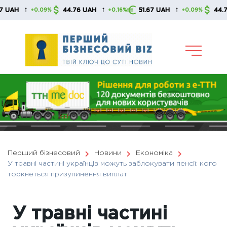
Skip
↑
↑
↑
44.76 UAH
51.67 UAH
44.76 UAH
+0.09%
+0.16%
+0.09%
to
content
Перший бізнесовий
Новини
Економіка
У травні частині українців можуть заблокувати пенсії: кого
торкнеться призупинення виплат
У травні частині