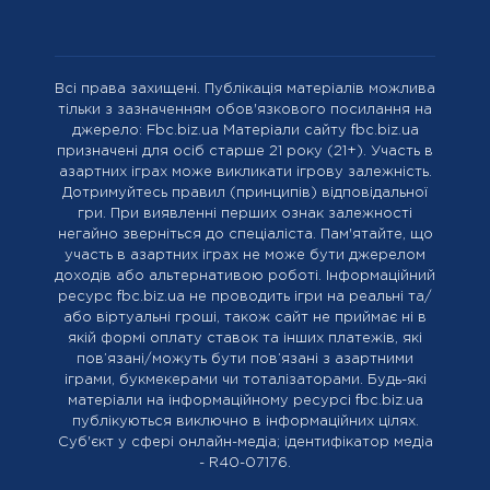
Всі права захищені. Публікація матеріалів можлива
тільки з зазначенням обов'язкового посилання на
джерело: Fbc.biz.ua Матеріали сайту fbc.biz.ua
призначені для осіб старше 21 року (21+). Участь в
азартних іграх може викликати ігрову залежність.
Дотримуйтесь правил (принципів) відповідальної
гри. При виявленні перших ознак залежності
негайно зверніться до спеціаліста. Пам'ятайте, що
участь в азартних іграх не може бути джерелом
доходів або альтернативою роботі. Інформаційний
ресурс fbc.biz.ua не проводить ігри на реальні та/
або віртуальні гроші, також сайт не приймає ні в
якій формі оплату ставок та інших платежів, які
пов’язані/можуть бути пов’язані з азартними
іграми, букмекерами чи тоталізаторами. Будь-які
матеріали на інформаційному ресурсі fbc.biz.ua
публікуються виключно в інформаційних цілях.
Cуб'єкт у сфері онлайн-медіа; ідентифікатор медіа
- R40-07176.