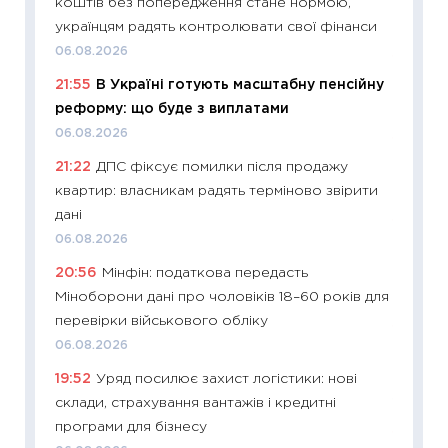
коштів без попередження стане нормою,
облігац
українцям радять контролювати свої фінанси
08.07.2
06.08.2026
11:20
Ці
21:55
В Україні готують масштабну пенсійну
майбут
реформу: що буде з виплатами
01.07.2
06.08.2026
11:24
Пр
21:22
ДПС фіксує помилки після продажу
освіта 
квартир: власникам радять терміново звірити
29.06.2
дані
11:27
Вс
06.08.2026
топ уні
20:56
Мінфін: податкова передасть
абітурі
Міноборони дані про чоловіків 18–60 років для
23.06.2
перевірки військового обліку
11:29
До
06.08.2026
наспра
19:52
Уряд посилює захист логістики: нові
2027–2
склади, страхування вантажів і кредитні
19.06.20
програми для бізнесу
11:22
Ка