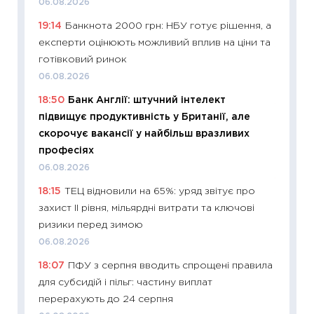
06.08.2026
що зав
19:14
Банкнота 2000 грн: НБУ готує рішення, а
11.06.20
експерти оцінюють можливий вплив на ціни та
11:27
До
готівковий ринок
ціни зм
06.08.2026
30.04.2
18:50
Банк Англії: штучний інтелект
11:32
Бі
підвищує продуктивність у Британії, але
впевне
скорочує вакансії у найбільш вразливих
поведін
професіях
27.04.2
06.08.2026
11:28
Чо
18:15
ТЕЦ відновили на 65%: уряд звітує про
змінив
захист II рівня, мільярдні витрати та ключові
2026 р
ризики перед зимою
13.04.20
06.08.2026
11:29
Ск
18:07
ПФУ з серпня вводить спрощені правила
кошик 
для субсидій і пільг: частину виплат
базово
перерахують до 24 серпня
оцінко