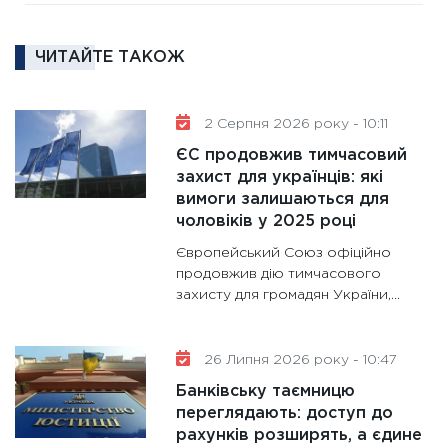
та зни
30.01.20
ЧИТАЙТЕ ТАКОЖ
11:30
Кр
роблять
28.01.20
2 Серпня 2026 року - 10:11
11:28
Де
ЄС продовжив тимчасовий
гранто
захист для українців: які
вимоги залишаються для
13.01.20
чоловіків у 2025 році
11:30
Ст
Європейський Союз офіційно
майбут
продовжив дію тимчасового
31.12.20
захисту для громадян України,...
26 Липня 2026 року - 10:47
Банківську таємницю
переглядають: доступ до
рахунків розширять, а єдине