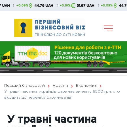
Skip
↑
↑
↑
44.76 UAH
51.67 UAH
44.76 UAH
+0.09%
+0.16%
+0.09%
to
content
Перший бізнесовий
Новини
Економіка
У травні частина українців отримає виплату 6500 грн: хто
входить до переліку отримувачів
У травні частина