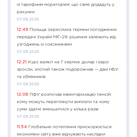
із тарифним мораторієм: що саме додадуть у
11:24
Пр
рахунки
освіта 
07.08.2026
29.06.2
12:49
Польща окреслила терміни погодження
11:27
Вс
передачі Україні МіГ‑29: рішення залежить від
топ уні
узгоджень із союзниками
абітурі
07.08.2026
23.06.2
12:21
Курс валют на 7 серпня: долар і євро
11:29
До
зросли, злотий також подорожчав — дані НБУ
наспра
та обмінників
2027–2
07.08.2026
19.06.20
12:08
ПФУ розпочав інвентаризацію пенсій:
11:22
Ка
кому можуть переглянути виплати та чому
що зав
суми здатні зменшитися у кілька разів
11.06.20
07.08.2026
11:27
До
11:54
Глобальне потепління прискорюється:
ціни зм
економіки світу вже відчувають наслідки