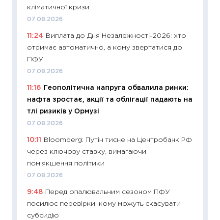
30.04.2
кліматичної кризи
11:32
Бі
07.08.2026
впевне
11:24
Виплата до Дня Незалежності‑2026: хто
поведін
отримає автоматично, а кому звертатися до
27.04.2
ПФУ
11:28
Чо
07.08.2026
змінив
11:16
Геополітична напруга обвалила ринки:
2026 р
нафта зростає, акції та облігації падають на
13.04.20
тлі ризиків у Ормузі
11:29
Ск
07.08.2026
кошик 
10:11
Bloomberg: Путін тисне на Центробанк РФ
базово
через ключову ставку, вимагаючи
оцінко
пом’якшення політики
06.04.2
07.08.2026
11:24
Ск
9:48
Перед опалювальним сезоном ПФУ
у 2026
посилює перевірки: кому можуть скасувати
KSE до
субсидію