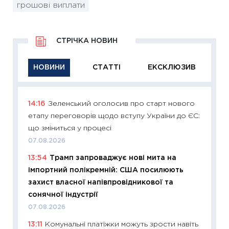
грошові виплати
СТРІЧКА НОВИН
НОВИНИ
СТАТТІ
ЕКСКЛЮЗИВ
14:16
Зеленський оголосив про старт нового
11:29
Як
етапу переговорів щодо вступу України до ЄС:
інвест
що зміниться у процесі
21.07.20
07.08.2026
11:26
Як
13:54
Трамп запроваджує нові мита на
ризики
імпортний полікремній: США посилюють
облігац
захист власної напівпровідникової та
08.07.2
сонячної індустрії
11:20
Ці
07.08.2026
майбут
13:11
Комунальні платіжки можуть зрости навіть
01.07.2