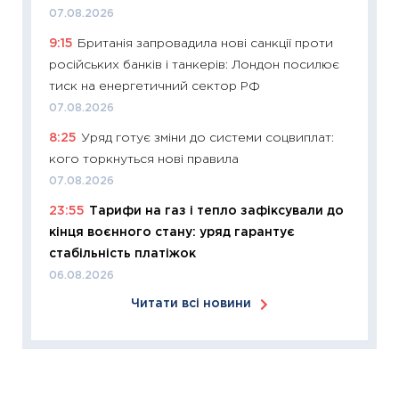
30.03.2
07.08.2026
11:26
Зо
9:15
Британія запровадила нові санкції проти
купува
російських банків і танкерів: Лондон посилює
12.03.20
тиск на енергетичний сектор РФ
11:27
Ек
07.08.2026
змінило
8:25
Уряд готує зміни до системи соцвиплат:
розвитк
кого торкнуться нові правила
24.02.2
07.08.2026
11:26
Сп
23:55
Тарифи на газ і тепло зафіксували до
2026: 
кінця воєнного стану: уряд гарантує
ліквідн
стабільність платіжок
18.02.20
06.08.2026
11:27
За
Читати всі новини
диктує
16.02.20
11:30
Ре
роль US