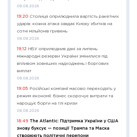
освіта 
08.08.2026
29.06.2
19:20
Столиця оприлюднила вартість ракетних
11:27
Вс
ударів: кожна атака завдає Києву збитків на
топ уні
сотні мільйонів гривень
абітурі
08.08.2026
23.06.2
19:12
НБУ оприлюднив дані за липень:
11:29
До
міжнародні резерви України змінилися під
наспра
впливом зовнішніх надходжень і боргових
2027–2
виплат
19.06.20
08.08.2026
11:22
Ка
19:05
Російські компанії масово переходять у
що зав
режим економії: бізнес скорочує витрати та
11.06.20
нарощує борги на тлі кризи
11:27
До
08.08.2026
ціни зм
18:49
The Atlantic: Підтримка України у США
30.04.2
знову буксує — позиції Трампа та Маска
11:32
Бі
створюють політичні перепони