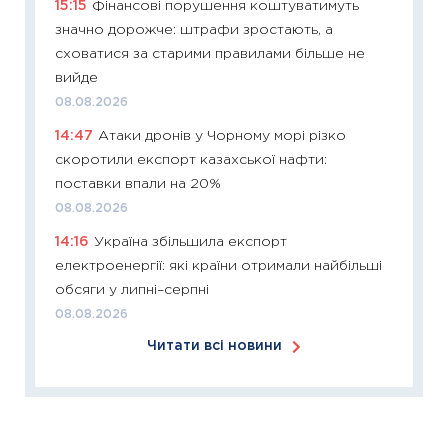
15:15
Фінансові порушення коштуватимуть
купува
значно дорожче: штрафи зростають, а
12.03.20
сховатися за старими правилами більше не
11:27
Ек
вийде
змінило
08.08.2026
розвитк
14:47
Атаки дронів у Чорному морі різко
24.02.2
скоротили експорт казахської нафти:
11:26
Сп
поставки впали на 20%
2026: 
08.08.2026
ліквідн
14:16
Україна збільшила експорт
18.02.20
електроенергії: які країни отримали найбільші
11:27
За
обсяги у липні–серпні
диктує
08.08.2026
16.02.20
Читати всі новини
11:30
Ре
роль US
та зни
30.01.20