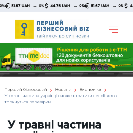
Skip
→
→
→
51.67 UAH
44.76 UAH
51.67 UAH
44.76 
0%
0%
0%
to
content
Перший бізнесовий
Новини
Економіка
У травні частина українців може втратити пенсії: кого
торкнуться перевірки
У травні частина