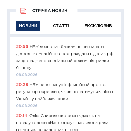
СТРІЧКА НОВИН
НОВИНИ
СТАТТІ
ЕКСКЛЮЗИВ
20:56
НБУ дозволив банкам не визнавати
11:29
Як
дефолт компаній, що постраждали від атак рф:
інвест
запроваджено спеціальний режим підтримки
21.07.20
бізнесу
11:26
Як
08.08.2026
ризики
20:28
НБУ переглянув інфляційний прогноз:
облігац
регулятор окреслив, як змінюватимуться ціни в
08.07.2
Україні у найближчі роки
11:20
Ці
08.08.2026
майбут
20:14
Юлію Свириденко розглядають на
01.07.2
посаду голови «Нафтогазу»: наглядова рада
11:24
Пр
готується до кадрових рішень