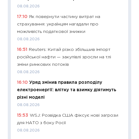
впевне
08.08.2026
поведін
17:10
Як повернути частину витрат на
27.04.2
страхування: українцям нагадали про
11:28
Чо
можливість податкової знижки
змінив
08.08.2026
2026 р
16:51
Reuters: Китай різко збільшив імпорт
13.04.20
російської нафти — закупівлі зросли на тлі
11:29
Ск
зміни ринкових потоків
кошик 
08.08.2026
базово
16:10
Уряд змінив правила розподілу
оцінко
електроенергії: влітку та взимку діятимуть
06.04.2
різні моделі
11:24
Ск
08.08.2026
у 2026
15:53
WSJ: Розвідка США фіксує нові загрози
KSE до
для НАТО з боку Росії
30.03.2
08.08.2026
11:26
Зо