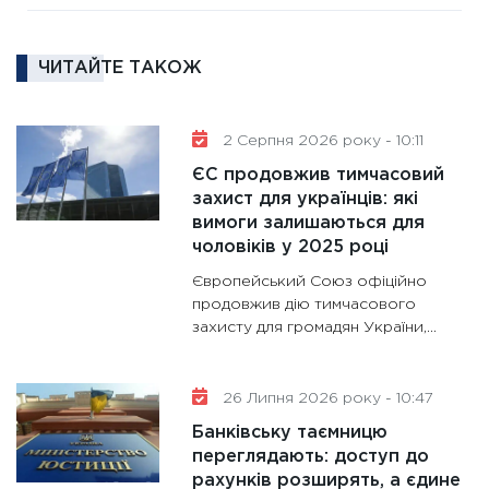
11:30
Кр
роблять
ЧИТАЙТЕ ТАКОЖ
28.01.20
11:28
Де
2 Серпня 2026 року - 10:11
гранто
13.01.20
ЄС продовжив тимчасовий
захист для українців: які
11:30
Ст
вимоги залишаються для
майбут
чоловіків у 2025 році
31.12.20
Європейський Союз офіційно
продовжив дію тимчасового
захисту для громадян України,...
26 Липня 2026 року - 10:47
Банківську таємницю
переглядають: доступ до
рахунків розширять, а єдине