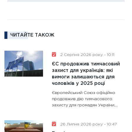
11:30
Ре
роль US
та зни
30.01.20
ЧИТАЙТЕ ТАКОЖ
11:30
Кр
роблять
28.01.20
2 Серпня 2026 року - 10:11
11:28
Де
ЄС продовжив тимчасовий
гранто
захист для українців: які
вимоги залишаються для
13.01.20
чоловіків у 2025 році
11:30
Ст
Європейський Союз офіційно
майбут
продовжив дію тимчасового
31.12.20
захисту для громадян України,...
26 Липня 2026 року - 10:47