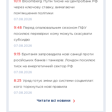
10:11
Bloomberg: Путін тисне на Центробанк РФ
у 2026
через ключову ставку, вимагаючи
KSE до
пом’якшення політики
30.03.2
07.08.2026
11:26
Зо
9:48
Перед опалювальним сезоном ПФУ
купува
посилює перевірки: кому можуть скасувати
12.03.20
субсидію
11:27
Ек
07.08.2026
змінило
9:15
Британія запровадила нові санкції проти
розвитк
російських банків і танкерів: Лондон посилює
24.02.2
тиск на енергетичний сектор РФ
11:26
Сп
07.08.2026
2026: 
8:25
Уряд готує зміни до системи соцвиплат:
ліквідн
кого торкнуться нові правила
18.02.20
07.08.2026
11:27
За
Читати всі новини
диктує
16.02.20