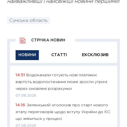
найважливіші і найсвіжіші новини першими!
Сумська область
СТРІЧКА НОВИН
НОВИНИ
СТАТТІ
ЕКСКЛЮЗИВ
14:51
Водоканали готують нові платіжки:
11:29
Як
вартість водопостачання може зрости утричі
інвест
через оновлені розрахунки
21.07.20
07.08.2026
11:26
Як
14:16
Зеленський оголосив про старт нового
ризики
етапу переговорів щодо вступу України до ЄС:
облігац
що зміниться у процесі
08.07.2
07.08.2026