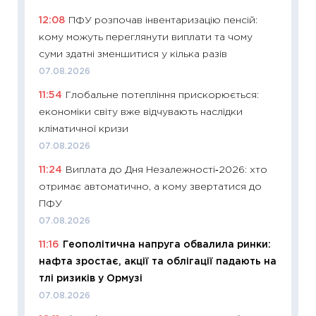
11:27
До
12:08
ПФУ розпочав інвентаризацію пенсій:
ціни зм
кому можуть переглянути виплати та чому
30.04.2
суми здатні зменшитися у кілька разів
11:32
Бі
07.08.2026
впевне
11:54
Глобальне потепління прискорюється:
поведін
економіки світу вже відчувають наслідки
27.04.2
кліматичної кризи
11:28
Чо
07.08.2026
змінив
11:24
Виплата до Дня Незалежності‑2026: хто
2026 р
отримає автоматично, а кому звертатися до
13.04.20
ПФУ
11:29
Ск
07.08.2026
кошик 
11:16
Геополітична напруга обвалила ринки:
базово
нафта зростає, акції та облігації падають на
оцінко
тлі ризиків у Ормузі
06.04.2
07.08.2026
11:24
Ск