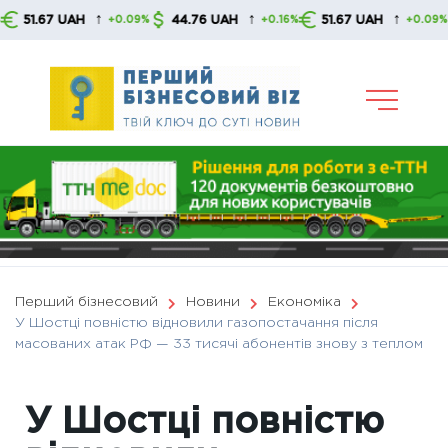
Skip
↑
↑
↑
67 UAH
44.76 UAH
51.67 UAH
44.
+0.09%
+0.16%
+0.09%
to
content
Перший бізнесовий
Новини
Економіка
У Шостці повністю відновили газопостачання після
масованих атак РФ — 33 тисячі абонентів знову з теплом
У Шостці повністю