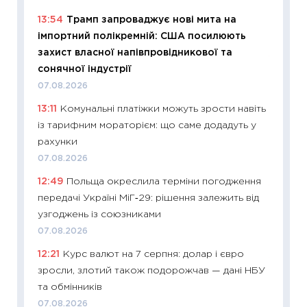
11:20
Ці
13:54
Трамп запроваджує нові мита на
майбут
імпортний полікремній: США посилюють
01.07.2
захист власної напівпровідникової та
11:24
Пр
сонячної індустрії
освіта 
07.08.2026
29.06.2
13:11
Комунальні платіжки можуть зрости навіть
11:27
Вс
із тарифним мораторієм: що саме додадуть у
топ уні
рахунки
абітурі
07.08.2026
23.06.2
12:49
Польща окреслила терміни погодження
11:29
До
передачі Україні МіГ‑29: рішення залежить від
наспра
узгоджень із союзниками
2027–2
07.08.2026
19.06.20
12:21
Курс валют на 7 серпня: долар і євро
11:22
Ка
зросли, злотий також подорожчав — дані НБУ
що зав
та обмінників
11.06.20
07.08.2026