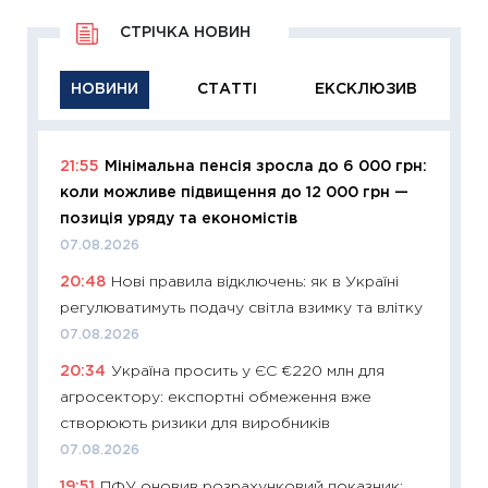
СТРІЧКА НОВИН
НОВИНИ
СТАТТІ
ЕКСКЛЮЗИВ
21:55
Мінімальна пенсія зросла до 6 000 грн:
11:29
Як
коли можливе підвищення до 12 000 грн —
інвест
позиція уряду та економістів
21.07.20
07.08.2026
11:26
Як
20:48
Нові правила відключень: як в Україні
ризики
регулюватимуть подачу світла взимку та влітку
облігац
07.08.2026
08.07.2
20:34
Україна просить у ЄС €220 млн для
11:20
Ці
агросектору: експортні обмеження вже
майбут
створюють ризики для виробників
01.07.2
07.08.2026
11:24
Пр
19:51
ПФУ оновив розрахунковий показник:
освіта 