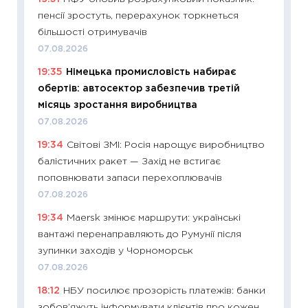
пенсії зростуть, перерахунок торкнеться
29.06.2
більшості отримувачів
11:27
Вс
07.08.2026
топ уні
19:35
Німецька промисловість набирає
абітурі
обертів: автосектор забезпечив третій
23.06.2
місяць зростання виробництва
11:29
До
07.08.2026
наспра
19:34
Світові ЗМІ: Росія нарощує виробництво
2027–2
балістичних ракет — Захід не встигає
19.06.20
поповнювати запаси перехоплювачів
11:22
Ка
07.08.2026
що зав
19:34
Maersk змінює маршрути: українські
11.06.20
вантажі перенаправляють до Румунії після
11:27
До
зупинки заходів у Чорноморськ
ціни зм
07.08.2026
30.04.2
18:12
НБУ посилює прозорість платежів: банки
11:32
Бі
зобов’яжуть інформувати клієнтів про кожен