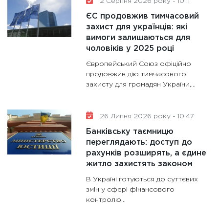
2 Серпня 2026 року - 10:11
11:30
Кр
ЄС продовжив тимчасовий
роблять
захист для українців: які
28.01.20
вимоги залишаються для
чоловіків у 2025 році
11:28
Де
гранто
Європейський Союз офіційно
13.01.20
продовжив дію тимчасового
захисту для громадян України,...
11:30
Ст
майбут
31.12.20
26 Липня 2026 року - 10:47
Банківську таємницю
переглядають: доступ до
рахунків розширять, а єдине
житло захистять законом
В Україні готуються до суттєвих
змін у сфері фінансового
контролю...