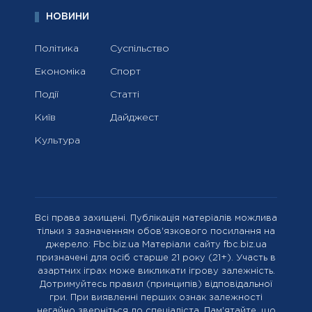
НОВИНИ
Політика
Суспільство
Економіка
Спорт
Події
Статті
Київ
Дайджест
Культура
Всі права захищені. Публікація матеріалів можлива
тільки з зазначенням обов'язкового посилання на
джерело: Fbc.biz.ua Матеріали сайту fbc.biz.ua
призначені для осіб старше 21 року (21+). Участь в
азартних іграх може викликати ігрову залежність.
Дотримуйтесь правил (принципів) відповідальної
гри. При виявленні перших ознак залежності
негайно зверніться до спеціаліста. Пам'ятайте, що