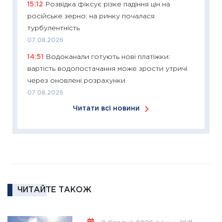
15:12
Розвідка фіксує різке падіння цін на
купува
російське зерно: на ринку почалася
12.03.20
турбулентність
11:27
Ек
07.08.2026
змінило
14:51
Водоканали готують нові платіжки:
розвитк
вартість водопостачання може зрости утричі
24.02.2
через оновлені розрахунки
11:26
Сп
07.08.2026
2026: 
Читати всі новини
ліквідн
18.02.20
11:27
За
диктує
16.02.20
11:30
Ре
ЧИТАЙТЕ ТАКОЖ
роль US
та зни
30.01.20