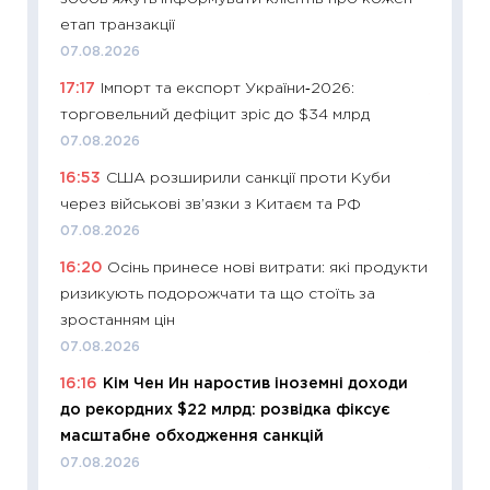
впевне
етап транзакції
поведін
07.08.2026
27.04.2
17:17
Імпорт та експорт України‑2026:
11:28
Чо
торговельний дефіцит зріс до $34 млрд
змінив
07.08.2026
2026 р
16:53
США розширили санкції проти Куби
13.04.20
через військові зв’язки з Китаєм та РФ
11:29
Ск
07.08.2026
кошик 
16:20
Осінь принесе нові витрати: які продукти
базово
ризикують подорожчати та що стоїть за
оцінко
зростанням цін
06.04.2
07.08.2026
11:24
Ск
16:16
Кім Чен Ин наростив іноземні доходи
у 2026
до рекордних $22 млрд: розвідка фіксує
KSE до
масштабне обходження санкцій
30.03.2
07.08.2026
11:26
Зо