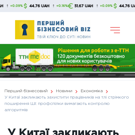
Skip
↑
↑
↑
44.76 UAH
51.67 UAH
44.76 UAH
.09%
+0.16%
+0.09%
+0
to
content
Перший бізнесовий
Новини
Економіка
У Китаї закликають захистити працівників на тлі стрімкого
поширення ШІ: профспілки вимагають контролю
алгоритмів
У Китаї закликають