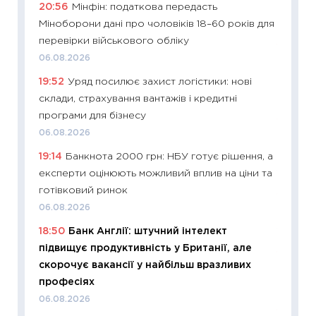
20:56
Мінфін: податкова передасть
освіта 
Міноборони дані про чоловіків 18–60 років для
29.06.2
перевірки військового обліку
11:27
Вс
06.08.2026
топ уні
19:52
Уряд посилює захист логістики: нові
абітурі
склади, страхування вантажів і кредитні
23.06.2
програми для бізнесу
11:29
До
06.08.2026
наспра
19:14
Банкнота 2000 грн: НБУ готує рішення, а
2027–2
експерти оцінюють можливий вплив на ціни та
19.06.20
готівковий ринок
11:22
Ка
06.08.2026
що зав
18:50
Банк Англії: штучний інтелект
11.06.20
підвищує продуктивність у Британії, але
11:27
До
скорочує вакансії у найбільш вразливих
ціни зм
професіях
30.04.2
06.08.2026
11:32
Бі