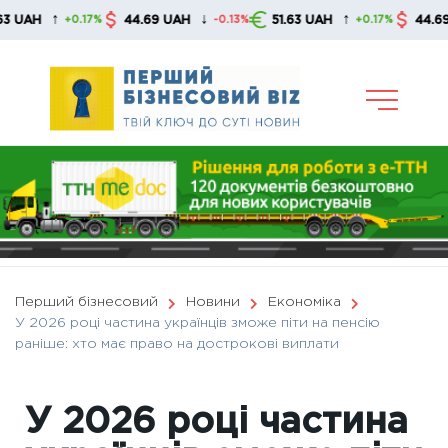
Skip
↑
↓
↑
44.69 UAH
51.63 UAH
44.69 UAH
+0.17%
-0.13%
+0.17%
to
content
Перший бізнесовий
Новини
Економіка
У 2026 році частина українців зможе піти на пенсію
раніше: хто має право на дострокові виплати
У 2026 році частина