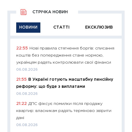
СТРІЧКА НОВИН
НОВИНИ
СТАТТІ
ЕКСКЛЮЗИВ
22:55
Нові правила стягнення боргів: списання
11:29
Як
коштів без попередження стане нормою,
інвест
українцям радять контролювати свої фінанси
21.07.20
06.08.2026
11:26
Як
21:55
В Україні готують масштабну пенсійну
ризики
реформу: що буде з виплатами
облігац
06.08.2026
08.07.2
21:22
ДПС фіксує помилки після продажу
11:20
Ці
квартир: власникам радять терміново звірити
майбут
дані
01.07.2
06.08.2026
11:24
Пр