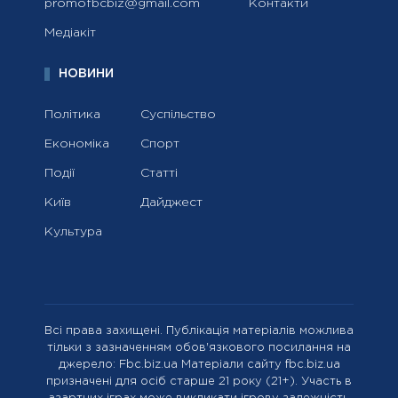
promofbcbiz@gmail.com
Контакти
Медіакіт
НОВИНИ
Політика
Суспільство
Економіка
Спорт
Події
Статті
Київ
Дайджест
Культура
Всі права захищені. Публікація матеріалів можлива
тільки з зазначенням обов'язкового посилання на
джерело: Fbc.biz.ua Матеріали сайту fbc.biz.ua
призначені для осіб старше 21 року (21+). Участь в