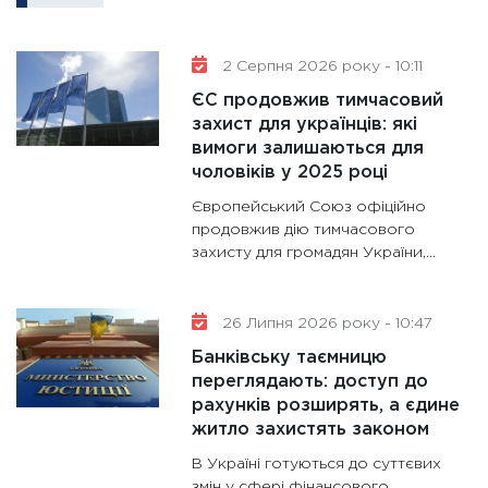
11:30
Кр
роблять
2 Серпня 2026 року - 10:11
28.01.20
ЄС продовжив тимчасовий
11:28
Де
захист для українців: які
вимоги залишаються для
гранто
чоловіків у 2025 році
13.01.20
Європейський Союз офіційно
11:30
Ст
продовжив дію тимчасового
майбут
захисту для громадян України,...
31.12.20
26 Липня 2026 року - 10:47
Банківську таємницю
переглядають: доступ до
рахунків розширять, а єдине
житло захистять законом
В Україні готуються до суттєвих
змін у сфері фінансового