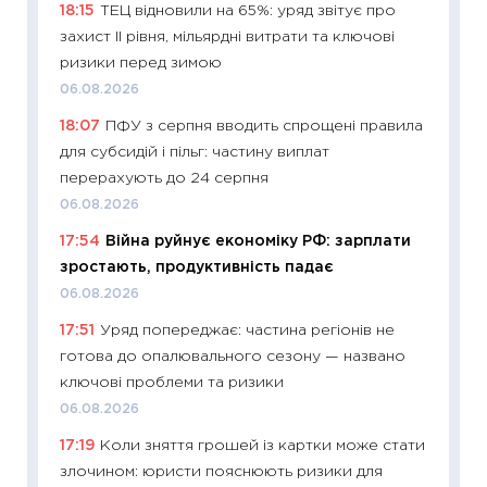
18:15
ТЕЦ відновили на 65%: уряд звітує про
впевне
захист II рівня, мільярдні витрати та ключові
поведін
ризики перед зимою
27.04.2
06.08.2026
11:28
Чо
18:07
ПФУ з серпня вводить спрощені правила
змінив
для субсидій і пільг: частину виплат
2026 р
перерахують до 24 серпня
13.04.20
06.08.2026
11:29
Ск
17:54
Війна руйнує економіку РФ: зарплати
кошик 
зростають, продуктивність падає
базово
06.08.2026
оцінко
17:51
Уряд попереджає: частина регіонів не
06.04.2
готова до опалювального сезону — названо
11:24
Ск
ключові проблеми та ризики
у 2026
06.08.2026
KSE до
17:19
Коли зняття грошей із картки може стати
30.03.2
злочином: юристи пояснюють ризики для
11:26
Зо