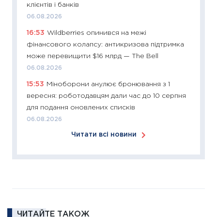
клієнтів і банків
купува
06.08.2026
12.03.20
16:53
Wildberries опинився на межі
11:27
Ек
фінансового колапсу: антикризова підтримка
змінило
може перевищити $16 млрд — The Bell
розвитк
06.08.2026
24.02.2
15:53
Міноборони анулює бронювання з 1
11:26
Сп
вересня: роботодавцям дали час до 10 серпня
2026: 
для подання оновлених списків
ліквідн
06.08.2026
18.02.20
Читати всі новини
11:27
За
диктує
16.02.20
11:30
Ре
роль US
та зни
ЧИТАЙТЕ ТАКОЖ
30.01.20