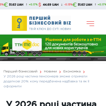
Skip
↑
↓
↑
1.63 UAH
44.69 UAH
51.63 UAH
44
+0.17%
-0.13%
+0.17%
to
content
Перший бізнесовий
Новини
Економіка
У 2026 році частина пенсіонерів зможе отримати
додаткові 20%: кому передбачена надбавка та як її
оформити
У 2026 році частина