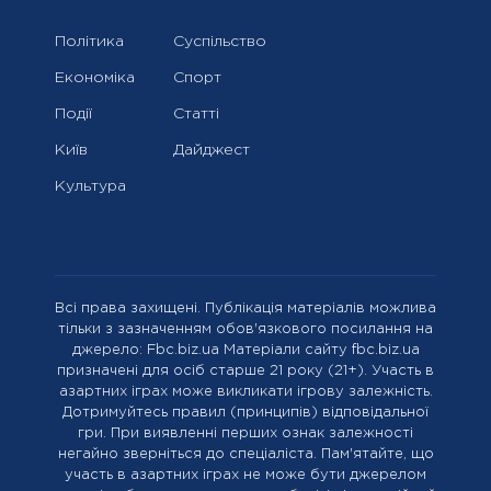
Політика
Суспільство
Економіка
Спорт
Події
Статті
Київ
Дайджест
Культура
Всі права захищені. Публікація матеріалів можлива
тільки з зазначенням обов'язкового посилання на
джерело: Fbc.biz.ua Матеріали сайту fbc.biz.ua
призначені для осіб старше 21 року (21+). Участь в
азартних іграх може викликати ігрову залежність.
Дотримуйтесь правил (принципів) відповідальної
гри. При виявленні перших ознак залежності
негайно зверніться до спеціаліста. Пам'ятайте, що
участь в азартних іграх не може бути джерелом