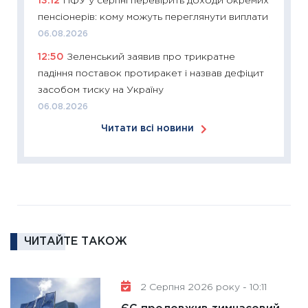
13:12
ПФУ у серпні перевірить доходи окремих
купува
пенсіонерів: кому можуть переглянути виплати
12.03.20
06.08.2026
11:27
Ек
12:50
Зеленський заявив про трикратне
змінило
падіння поставок протиракет і назвав дефіцит
розвитк
засобом тиску на Україну
24.02.2
06.08.2026
11:26
Сп
Читати всі новини
2026: 
ліквідн
18.02.20
11:27
За
диктує
16.02.20
ЧИТАЙТЕ ТАКОЖ
11:30
Ре
роль US
та зни
2 Серпня 2026 року - 10:11
30.01.20