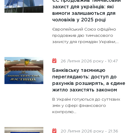
ЄС продовжив тимчасовий
11:30
Кр
захист для українців: які
роблять
вимоги залишаються для
28.01.20
чоловіків у 2025 році
11:28
Де
Європейський Союз офіційно
гранто
продовжив дію тимчасового
захисту для громадян України,...
13.01.20
11:30
Ст
майбут
26 Липня 2026 року - 10:47
31.12.20
Банківську таємницю
переглядають: доступ до
рахунків розширять, а єдине
житло захистять законом
В Україні готуються до суттєвих
змін у сфері фінансового
контролю...
20 Липня 2026 року - 21:36