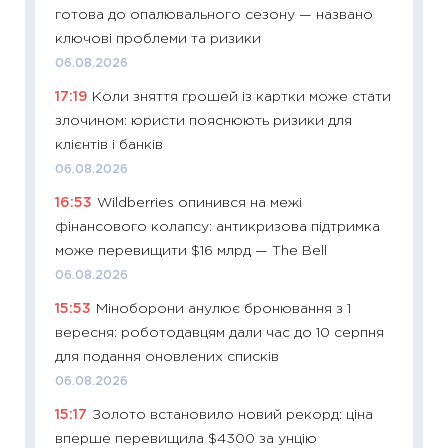
готова до опалювального сезону — названо
29.06.2
ключові проблеми та ризики
11:27
Вс
06.08.2026
топ уні
17:19
Коли зняття грошей із картки може стати
абітурі
злочином: юристи пояснюють ризики для
23.06.2
клієнтів і банків
11:29
До
06.08.2026
наспра
16:53
Wildberries опинився на межі
2027–2
фінансового колапсу: антикризова підтримка
19.06.20
може перевищити $16 млрд — The Bell
11:22
Ка
06.08.2026
що зав
15:53
Міноборони анулює бронювання з 1
11.06.20
вересня: роботодавцям дали час до 10 серпня
11:27
До
для подання оновлених списків
ціни зм
06.08.2026
30.04.2
15:17
Золото встановило новий рекорд: ціна
11:32
Бі
вперше перевищила $4300 за унцію