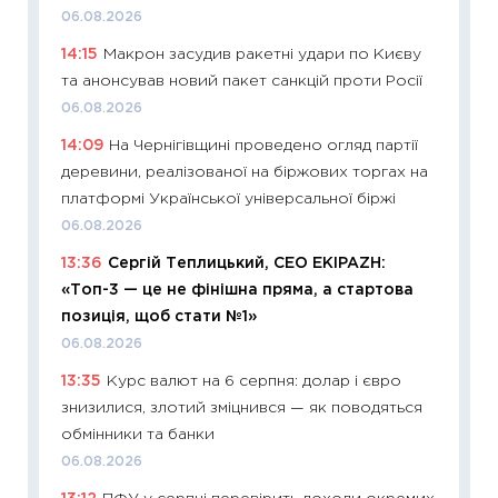
впевне
06.08.2026
поведін
14:15
Макрон засудив ракетні удари по Києву
27.04.2
та анонсував новий пакет санкцій проти Росії
11:28
Чо
06.08.2026
змінив
14:09
На Чернігівщині проведено огляд партії
2026 р
деревини, реалізованої на біржових торгах на
13.04.20
платформі Української універсальної біржі
11:29
Ск
06.08.2026
кошик 
13:36
Сергій Теплицький, СЕО EKIPAZH:
базово
«Топ-3 — це не фінішна пряма, а стартова
оцінко
позиція, щоб стати №1»
06.04.2
06.08.2026
11:24
Ск
13:35
Курс валют на 6 серпня: долар і євро
у 2026
знизилися, злотий зміцнився — як поводяться
KSE до
обмінники та банки
30.03.2
06.08.2026
11:26
Зо