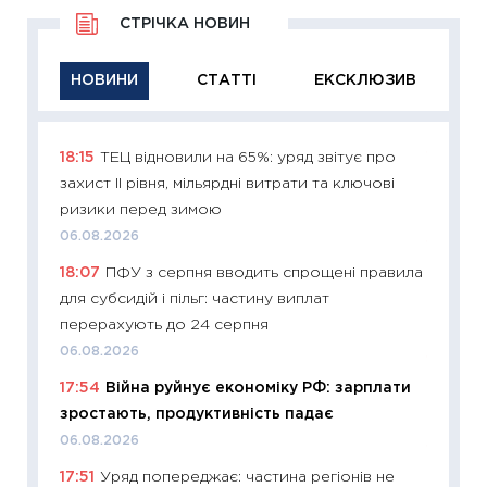
СТРІЧКА НОВИН
НОВИНИ
СТАТТІ
ЕКСКЛЮЗИВ
18:15
ТЕЦ відновили на 65%: уряд звітує про
11:29
Як
захист II рівня, мільярдні витрати та ключові
інвест
ризики перед зимою
21.07.20
06.08.2026
11:26
Як
18:07
ПФУ з серпня вводить спрощені правила
ризики
для субсидій і пільг: частину виплат
облігац
перерахують до 24 серпня
08.07.2
06.08.2026
11:20
Ці
17:54
Війна руйнує економіку РФ: зарплати
майбут
зростають, продуктивність падає
01.07.2
06.08.2026
11:24
Пр
17:51
Уряд попереджає: частина регіонів не
освіта 