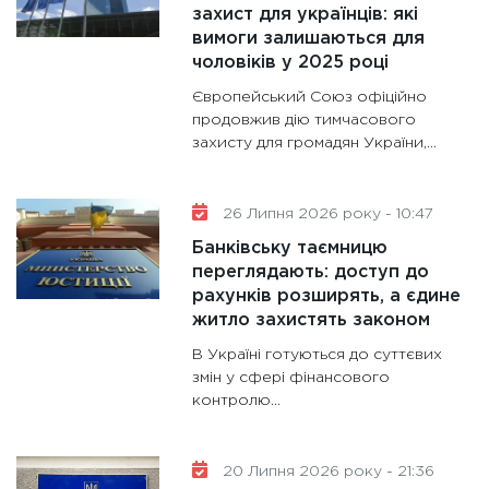
захист для українців: які
13.01.20
вимоги залишаються для
11:30
Ст
чоловіків у 2025 році
майбут
Європейський Союз офіційно
31.12.20
продовжив дію тимчасового
захисту для громадян України,...
26 Липня 2026 року - 10:47
Банківську таємницю
переглядають: доступ до
рахунків розширять, а єдине
житло захистять законом
В Україні готуються до суттєвих
змін у сфері фінансового
контролю...
20 Липня 2026 року - 21:36