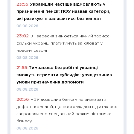
23:55
Українцям частіше відмовляють у
11:29
Як
призначенні пенсії: ПФУ назвав категорії,
інвест
які ризикують залишитися без виплат
21.07.20
08.08.2026
11:26
Як
23:02
З 1 вересня змінюється нічний тариф:
ризики
скільки українці платитимуть за кіловат у
облігац
новому сезоні
08.07.2
08.08.2026
11:20
Ці
21:55
Тимчасово безробітні українці
майбут
зможуть отримати субсидію: уряд уточнив
01.07.2
умови призначення допомоги
11:24
Пр
08.08.2026
освіта 
20:56
НБУ дозволив банкам не визнавати
29.06.2
дефолт компаній, що постраждали від атак рф:
11:27
Вс
запроваджено спеціальний режим підтримки
топ уні
бізнесу
абітурі
08.08.2026
23.06.2