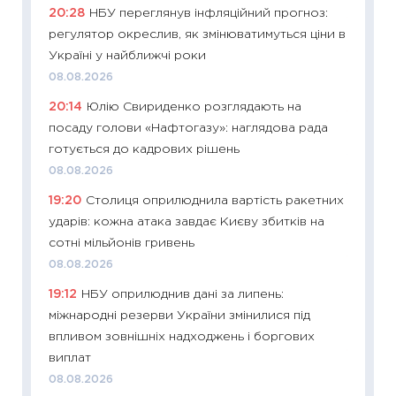
20:28
НБУ переглянув інфляційний прогноз:
11:29
До
регулятор окреслив, як змінюватимуться ціни в
наспра
Україні у найближчі роки
2027–2
08.08.2026
19.06.20
20:14
Юлію Свириденко розглядають на
11:22
Ка
посаду голови «Нафтогазу»: наглядова рада
що зав
готується до кадрових рішень
11.06.20
08.08.2026
11:27
До
19:20
Столиця оприлюднила вартість ракетних
ціни зм
ударів: кожна атака завдає Києву збитків на
30.04.2
сотні мільйонів гривень
11:32
Бі
08.08.2026
впевне
19:12
НБУ оприлюднив дані за липень:
поведін
міжнародні резерви України змінилися під
27.04.2
впливом зовнішніх надходжень і боргових
11:28
Чо
виплат
змінив
08.08.2026