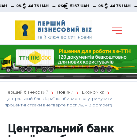
Skip
→
→
→
→
44.76 UAH
51.67 UAH
44.76 UAH
0%
0%
0%
0%
to
content
Перший бізнесовий
Новини
Економіка
Центральний банк Ізраїлю збирається утримувати
процентні ставки вчетверте поспіль, – Bloomberg
Центральний банк