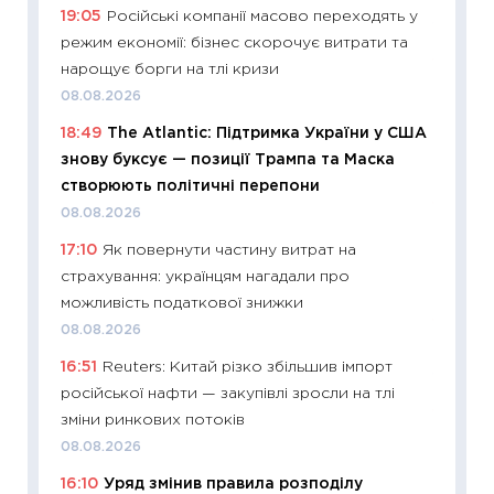
2026 р
19:05
Російські компанії масово переходять у
13.04.20
режим економії: бізнес скорочує витрати та
11:29
Ск
нарощує борги на тлі кризи
кошик 
08.08.2026
базово
18:49
The Atlantic: Підтримка України у США
оцінко
знову буксує — позиції Трампа та Маска
06.04.2
створюють політичні перепони
11:24
Ск
08.08.2026
у 2026
17:10
Як повернути частину витрат на
KSE до
страхування: українцям нагадали про
30.03.2
можливість податкової знижки
11:26
Зо
08.08.2026
купува
16:51
Reuters: Китай різко збільшив імпорт
12.03.20
російської нафти — закупівлі зросли на тлі
11:27
Ек
зміни ринкових потоків
змінило
08.08.2026
розвитк
16:10
Уряд змінив правила розподілу