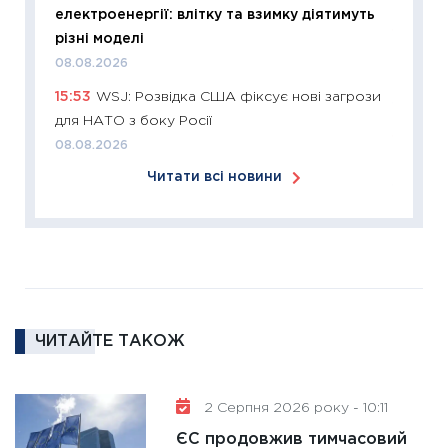
24.02.2
електроенергії: влітку та взимку діятимуть
11:26
Сп
різні моделі
2026: 
08.08.2026
ліквідн
15:53
WSJ: Розвідка США фіксує нові загрози
18.02.20
для НАТО з боку Росії
11:27
За
08.08.2026
диктує
Читати всі новини
16.02.20
11:30
Ре
роль US
та зни
30.01.20
11:30
Кр
ЧИТАЙТЕ ТАКОЖ
роблять
28.01.20
2 Серпня 2026 року - 10:11
11:28
Де
гранто
ЄС продовжив тимчасовий