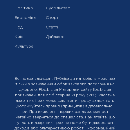
Політика
Суспільство
Економіка
Спорт
Події
Статті
Київ
Дайджест
Культура
Всі права захищені. Публікація матеріалів можлива
тільки з зазначенням обов'язкового посилання на
джерело: Fbc.biz.ua Матеріали сайту fbc.biz.ua
призначені для осіб старше 21 року (21+). Участь в
азартних іграх може викликати ігрову залежність.
Дотримуйтесь правил (принципів) відповідальної
гри. При виявленні перших ознак залежності
негайно зверніться до спеціаліста. Пам'ятайте, що
участь в азартних іграх не може бути джерелом
доходів або альтернативою роботі. Інформаційний