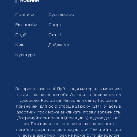
НОВИНИ
Політика
Суспільство
Економіка
Спорт
Події
Статті
Київ
Дайджест
Культура
Всі права захищені. Публікація матеріалів можлива
тільки з зазначенням обов'язкового посилання на
джерело: Fbc.biz.ua Матеріали сайту fbc.biz.ua
призначені для осіб старше 21 року (21+). Участь в
азартних іграх може викликати ігрову залежність.
Дотримуйтесь правил (принципів) відповідальної
гри. При виявленні перших ознак залежності
негайно зверніться до спеціаліста. Пам'ятайте, що
участь в азартних іграх не може бути джерелом