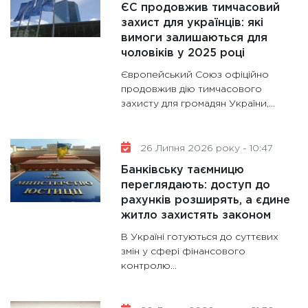
ЄС продовжив тимчасовий
11:28
Де
захист для українців: які
вимоги залишаються для
гранто
чоловіків у 2025 році
13.01.20
Європейський Союз офіційно
11:30
Ст
продовжив дію тимчасового
майбут
захисту для громадян України,...
31.12.20
26 Липня 2026 року - 10:47
Банківську таємницю
переглядають: доступ до
рахунків розширять, а єдине
житло захистять законом
В Україні готуються до суттєвих
змін у сфері фінансового
контролю...