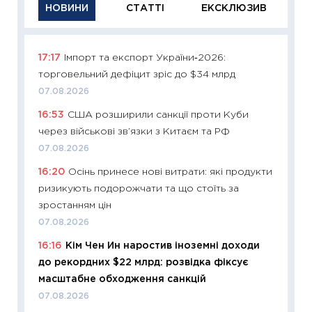
НОВИНИ
СТАТТІ
ЕКСКЛЮЗИВ
17:17
Імпорт та експорт України‑2026:
11:29
Як
торговельний дефіцит зріс до $34 млрд
інвест
07.08.2026
21.07.20
16:53
США розширили санкції проти Куби
11:26
Як
через військові зв’язки з Китаєм та РФ
ризики
облігац
07.08.2026
08.07.2
16:20
Осінь принесе нові витрати: які продукти
ризикують подорожчати та що стоїть за
11:20
Ці
зростанням цін
майбут
07.08.2026
01.07.2
16:16
Кім Чен Ин наростив іноземні доходи
11:24
Пр
до рекордних $22 млрд: розвідка фіксує
освіта 
масштабне обходження санкцій
29.06.2
07.08.2026
11:27
Вс