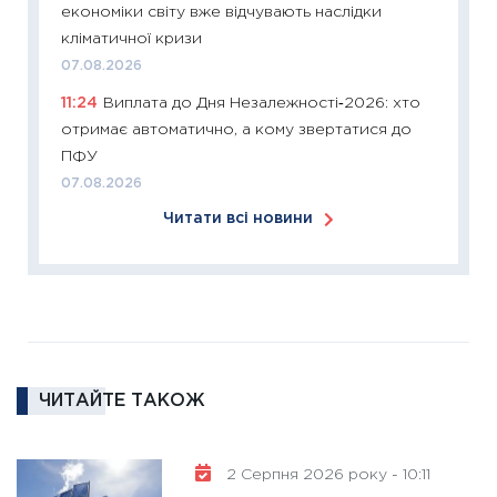
економіки світу вже відчувають наслідки
змінило
кліматичної кризи
розвитк
07.08.2026
24.02.2
11:24
Виплата до Дня Незалежності‑2026: хто
11:26
Сп
отримає автоматично, а кому звертатися до
2026: 
ПФУ
ліквідн
07.08.2026
18.02.20
Читати всі новини
11:27
За
диктує
16.02.20
11:30
Ре
роль US
та зни
ЧИТАЙТЕ ТАКОЖ
30.01.20
11:30
Кр
роблять
2 Серпня 2026 року - 10:11
28.01.20