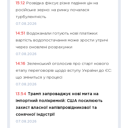
15:12
Розвідка фіксує різке падіння цін на
топ уні
російське зерно: на ринку почалася
абітурі
турбулентність
23.06.2
07.08.2026
11:29
До
14:51
Водоканали готують нові платіжки:
наспра
вартість водопостачання може зрости утричі
2027–2
через оновлені розрахунки
19.06.20
07.08.2026
11:22
Ка
14:16
Зеленський оголосив про старт нового
що зав
етапу переговорів щодо вступу України до ЄС:
11.06.20
що зміниться у процесі
11:27
До
07.08.2026
ціни зм
13:54
Трамп запроваджує нові мита на
30.04.2
імпортний полікремній: США посилюють
11:32
Бі
захист власної напівпровідникової та
впевне
сонячної індустрії
поведін
07.08.2026
27.04.2