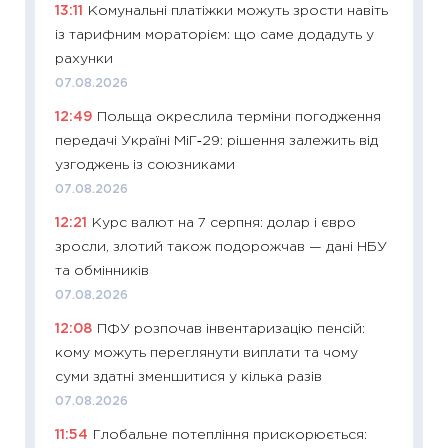
13:11
Комунальні платіжки можуть зрости навіть
11:28
Чо
із тарифним мораторієм: що саме додадуть у
змінив
рахунки
2026 р
07.08.2026
13.04.20
12:49
Польща окреслила терміни погодження
11:29
Ск
передачі Україні МіГ‑29: рішення залежить від
кошик 
узгоджень із союзниками
базово
07.08.2026
оцінко
12:21
Курс валют на 7 серпня: долар і євро
06.04.2
зросли, злотий також подорожчав — дані НБУ
11:24
Ск
та обмінників
у 2026
07.08.2026
KSE до
12:08
ПФУ розпочав інвентаризацію пенсій:
30.03.2
кому можуть переглянути виплати та чому
11:26
Зо
суми здатні зменшитися у кілька разів
купува
07.08.2026
12.03.20
11:54
Глобальне потепління прискорюється:
11:27
Ек