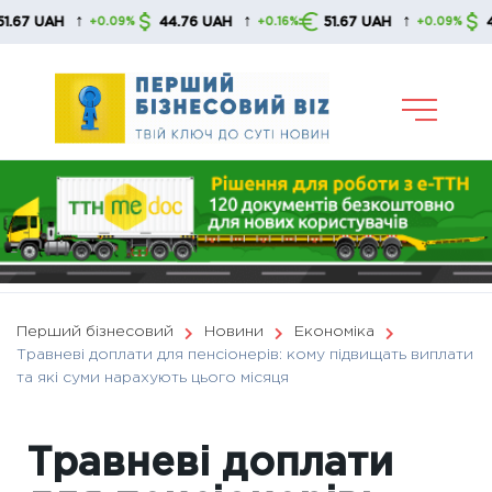
Skip
↑
↑
↑
AH
44.76 UAH
51.67 UAH
44.76 
+0.09%
+0.16%
+0.09%
to
content
Перший бізнесовий
Новини
Економіка
Травневі доплати для пенсіонерів: кому підвищать виплати
та які суми нарахують цього місяця
Травневі доплати