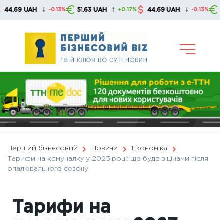
Skip
↓
↑
↓
 UAH
51.63 UAH
44.69 UAH
51.63 U
-0.13%
+0.17%
-0.13%
to
content
Перший бізнесовий
Новини
Економіка
Тарифи на комуналку у 2023 році: що буде з цінами після
опалювального сезону
Тарифи на