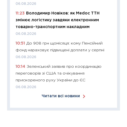
06.08.2026
11:24
Ск
11:23
Володимир Новіков: як Medoc ТТН
у 2026
змінює логістику завдяки електронним
KSE до
товарно-транспортним накладним
30.03.2
06.08.2026
11:26
Зо
10:51
До 908 грн щомісяця: кому Пенсійний
купува
фонд нараховує підвищені доплати у серпні
12.03.20
06.08.2026
11:27
Ек
10:14
Зеленський заявив про координацію
змінило
переговорів зі США та очікування
розвитк
прискореного руху України до ЄС
24.02.2
06.08.2026
11:26
Сп
Читати всі новини
2026: 
ліквідн
18.02.20
11:27
За
диктує