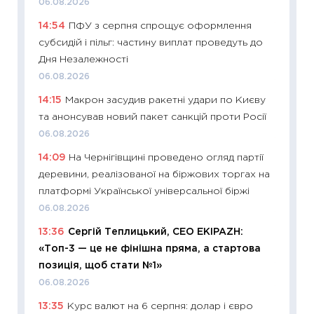
06.08.2026
08.07.2
14:54
ПФУ з серпня спрощує оформлення
11:20
Ці
субсидій і пільг: частину виплат проведуть до
майбут
Дня Незалежності
01.07.2
06.08.2026
11:24
Пр
14:15
Макрон засудив ракетні удари по Києву
освіта 
та анонсував новий пакет санкцій проти Росії
29.06.2
06.08.2026
11:27
Вс
14:09
На Чернігівщині проведено огляд партії
топ уні
деревини, реалізованої на біржових торгах на
абітурі
платформі Української універсальної біржі
23.06.2
06.08.2026
11:29
До
13:36
Сергій Теплицький, СЕО EKIPAZH:
наспра
«Топ-3 — це не фінішна пряма, а стартова
2027–2
позиція, щоб стати №1»
19.06.20
06.08.2026
11:22
Ка
13:35
Курс валют на 6 серпня: долар і євро
що зав