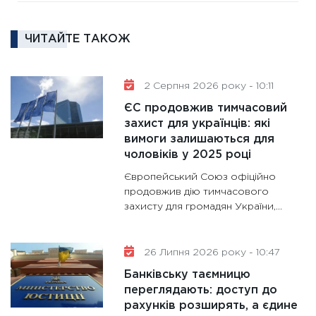
16.02.20
ЧИТАЙТЕ ТАКОЖ
11:30
Ре
роль US
та зни
2 Серпня 2026 року - 10:11
30.01.20
ЄС продовжив тимчасовий
11:30
Кр
захист для українців: які
роблять
вимоги залишаються для
28.01.20
чоловіків у 2025 році
11:28
Де
Європейський Союз офіційно
гранто
продовжив дію тимчасового
захисту для громадян України,...
13.01.20
11:30
Ст
майбут
26 Липня 2026 року - 10:47
31.12.20
Банківську таємницю
переглядають: доступ до
рахунків розширять, а єдине