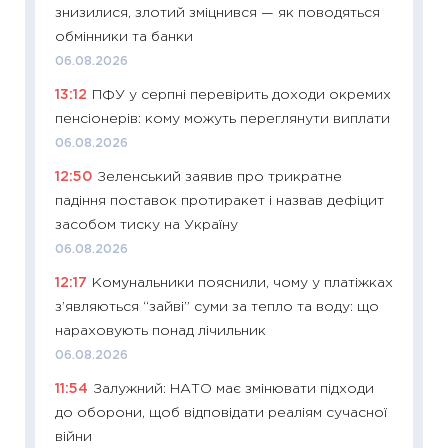
знизилися, злотий зміцнився — як поводяться
11.06.20
обмінники та банки
11:27
До
06.08.2026
ціни зм
13:12
ПФУ у серпні перевірить доходи окремих
30.04.2
пенсіонерів: кому можуть переглянути виплати
11:32
Бі
06.08.2026
впевне
12:50
Зеленський заявив про трикратне
поведін
падіння поставок протиракет і назвав дефіцит
27.04.2
засобом тиску на Україну
11:28
Чо
06.08.2026
змінив
12:17
Комунальники пояснили, чому у платіжках
2026 р
з’являються “зайві” суми за тепло та воду: що
13.04.20
нараховують понад лічильник
11:29
Ск
06.08.2026
кошик 
11:54
Залужний: НАТО має змінювати підходи
базово
до оборони, щоб відповідати реаліям сучасної
оцінко
війни
06.04.2