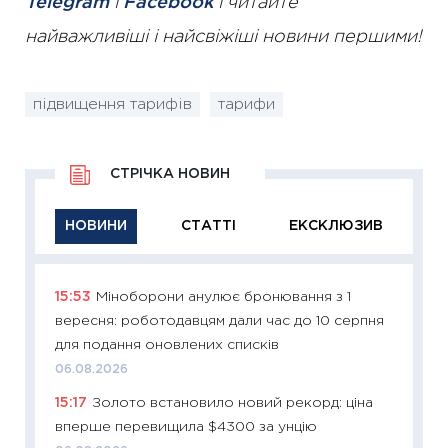
Telegram
і
Facebook
і читайте
найважливіші і найсвіжіші новини першими!
підвищення тарифів
тарифи
СТРІЧКА НОВИН
НОВИНИ
СТАТТІ
ЕКСКЛЮЗИВ
15:53
Міноборони анулює бронювання з 1
11:29
Як
вересня: роботодавцям дали час до 10 серпня
інвест
для подання оновлених списків
21.07.20
06.08.2026
11:26
Як
15:17
Золото встановило новий рекорд: ціна
ризики
вперше перевищила $4300 за унцію
облігац