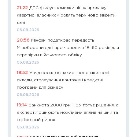
ціни зм
21:22
ДПС фіксує помилки після продажу
30.04.2
квартир: власникам радять терміново звірити
11:32
Бі
дані
впевне
06.08.2026
поведін
20:56
Мінфін: податкова передасть
27.04.2
Міноборони дані про чоловіків 18–60 років для
11:28
Чо
перевірки військового обліку
змінив
06.08.2026
2026 р
19:52
Уряд посилює захист логістики: нові
13.04.20
склади, страхування вантажів і кредитні
11:29
Ск
програми для бізнесу
кошик 
06.08.2026
базово
19:14
Банкнота 2000 грн: НБУ готує рішення, а
оцінко
експерти оцінюють можливий вплив на ціни та
06.04.2
готівковий ринок
11:24
Ск
06.08.2026
у 2026