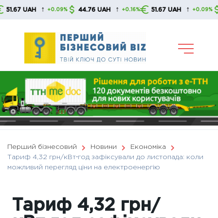
Skip
↑
↑
↑
7 UAH
44.76 UAH
51.67 UAH
44.7
+0.09%
+0.16%
+0.09%
to
content
Перший бізнесовий
Новини
Економіка
Тариф 4,32 грн/кВт⋅год зафіксували до листопада: коли
можливий перегляд ціни на електроенергію
Тариф 4,32 грн/