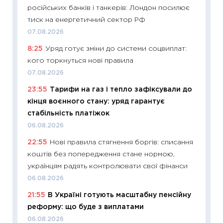
російських банків і танкерів: Лондон посилює
01.07.2
тиск на енергетичний сектор РФ
11:24
Пр
07.08.2026
освіта 
8:25
Уряд готує зміни до системи соцвиплат:
29.06.2
кого торкнуться нові правила
11:27
Вс
07.08.2026
топ уні
23:55
Тарифи на газ і тепло зафіксували до
абітурі
кінця воєнного стану: уряд гарантує
23.06.2
стабільність платіжок
11:29
До
06.08.2026
наспра
22:55
Нові правила стягнення боргів: списання
2027–2
коштів без попередження стане нормою,
19.06.20
українцям радять контролювати свої фінанси
11:22
Ка
06.08.2026
що зав
21:55
В Україні готують масштабну пенсійну
11.06.20
реформу: що буде з виплатами
11:27
До
06.08.2026