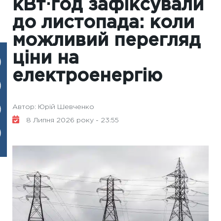
кВт⋅год зафіксували
до листопада: коли
можливий перегляд
ціни на
електроенергію
Автор: Юрій Шевченко
8 Липня 2026 року - 23:55