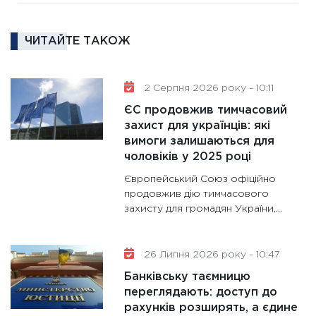
роль US
та зни
ЧИТАЙТЕ ТАКОЖ
30.01.20
11:30
Кр
роблять
2 Серпня 2026 року - 10:11
28.01.20
ЄС продовжив тимчасовий
11:28
Де
захист для українців: які
вимоги залишаються для
гранто
чоловіків у 2025 році
13.01.20
Європейський Союз офіційно
11:30
Ст
продовжив дію тимчасового
майбут
захисту для громадян України,...
31.12.20
26 Липня 2026 року - 10:47
Банківську таємницю
переглядають: доступ до
рахунків розширять, а єдине