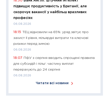
18:50
Банк Англії: штучний інтелект
KSE до
підвищує продуктивність у Британії, але
30.03.2
скорочує вакансії у найбільш вразливих
11:26
Зо
професіях
купува
06.08.2026
12.03.20
18:15
ТЕЦ відновили на 65%: уряд звітує про
11:27
Ек
захист II рівня, мільярдні витрати та ключові
змінило
ризики перед зимою
розвитк
06.08.2026
24.02.2
18:07
ПФУ з серпня вводить спрощені правила
11:26
Сп
для субсидій і пільг: частину виплат
2026: 
перерахують до 24 серпня
ліквідн
06.08.2026
18.02.20
Читати всі новини
11:27
За
диктує
16.02.20
11:30
Ре