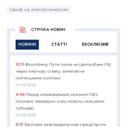
тариф на электроэнергию
СТРІЧКА НОВИН
НОВИНИ
СТАТТІ
ЕКСКЛЮЗИВ
10:11
Bloomberg: Путін тисне на Центробанк РФ
11:29
Як
через ключову ставку, вимагаючи
інвест
пом’якшення політики
21.07.20
07.08.2026
11:26
Як
9:48
Перед опалювальним сезоном ПФУ
ризики
посилює перевірки: кому можуть скасувати
облігац
субсидію
08.07.2
07.08.2026
11:20
Ці
9:15
Британія запровадила нові санкції проти
майбут