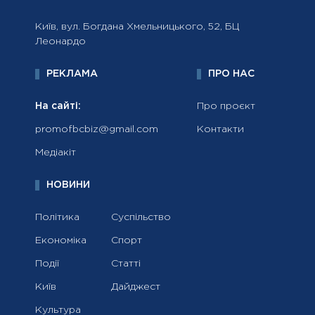
Київ, вул. Богдана Хмельницького, 52, БЦ
Леонардо
РЕКЛАМА
ПРО НАС
На сайті:
Про проєкт
promofbcbiz@gmail.com
Контакти
Медіакіт
НОВИНИ
Політика
Суспільство
Економіка
Спорт
Події
Статті
Київ
Дайджест
Культура