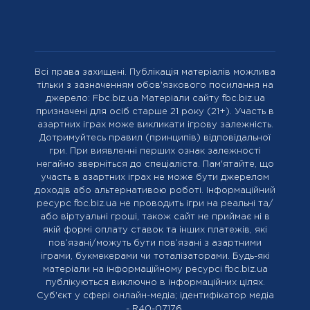
Всі права захищені. Публікація матеріалів можлива
тільки з зазначенням обов'язкового посилання на
джерело: Fbc.biz.ua Матеріали сайту fbc.biz.ua
призначені для осіб старше 21 року (21+). Участь в
азартних іграх може викликати ігрову залежність.
Дотримуйтесь правил (принципів) відповідальної
гри. При виявленні перших ознак залежності
негайно зверніться до спеціаліста. Пам'ятайте, що
участь в азартних іграх не може бути джерелом
доходів або альтернативою роботі. Інформаційний
ресурс fbc.biz.ua не проводить ігри на реальні та/
або віртуальні гроші, також сайт не приймає ні в
якій формі оплату ставок та інших платежів, які
пов’язані/можуть бути пов’язані з азартними
іграми, букмекерами чи тоталізаторами. Будь-які
матеріали на інформаційному ресурсі fbc.biz.ua
публікуються виключно в інформаційних цілях.
Cуб'єкт у сфері онлайн-медіа; ідентифікатор медіа
- R40-07176.