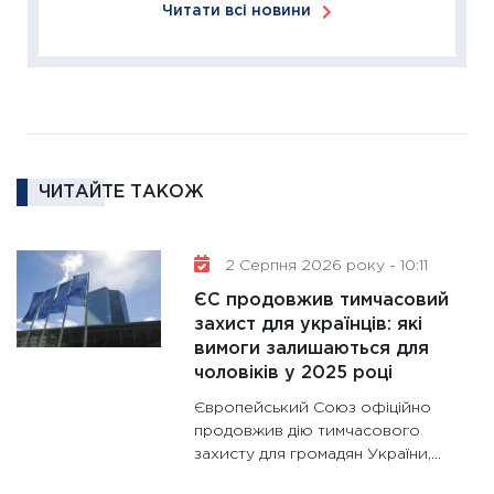
Читати всі новини
11:27
За
диктує
16.02.20
11:30
Ре
роль US
та зни
ЧИТАЙТЕ ТАКОЖ
30.01.20
11:30
Кр
роблять
2 Серпня 2026 року - 10:11
28.01.20
ЄС продовжив тимчасовий
11:28
Де
захист для українців: які
вимоги залишаються для
гранто
чоловіків у 2025 році
13.01.20
Європейський Союз офіційно
11:30
Ст
продовжив дію тимчасового
майбут
захисту для громадян України,...
31.12.20