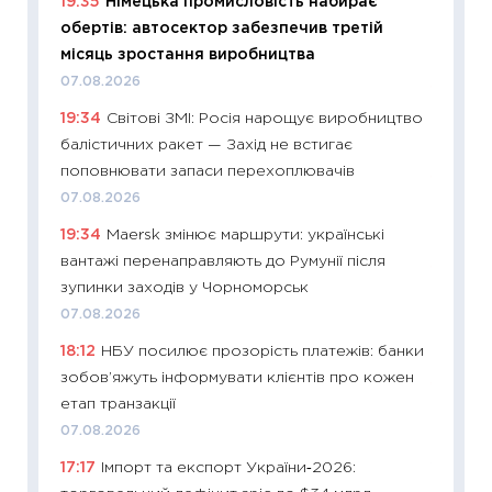
19:35
Німецька промисловість набирає
ризики
обертів: автосектор забезпечив третій
облігац
місяць зростання виробництва
08.07.2
07.08.2026
11:20
Ці
19:34
Світові ЗМІ: Росія нарощує виробництво
майбут
балістичних ракет — Захід не встигає
01.07.2
поповнювати запаси перехоплювачів
11:24
Пр
07.08.2026
освіта 
19:34
Maersk змінює маршрути: українські
29.06.2
вантажі перенаправляють до Румунії після
11:27
Вс
зупинки заходів у Чорноморськ
топ уні
07.08.2026
абітурі
18:12
НБУ посилює прозорість платежів: банки
23.06.2
зобов’яжуть інформувати клієнтів про кожен
11:29
До
етап транзакції
наспра
07.08.2026
2027–2
17:17
Імпорт та експорт України‑2026:
19.06.20