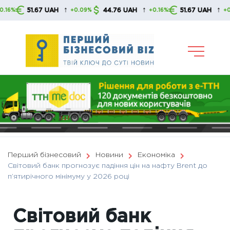
Skip
↑
↑
↑
51.67 UAH
44.76 UAH
51.67 UAH
+0.09%
+0.16%
+0.09%
to
content
Перший бізнесовий
Новини
Економіка
Світовий банк прогнозує падіння цін на нафту Brent до
п’ятирічного мінімуму у 2026 році
Світовий банк