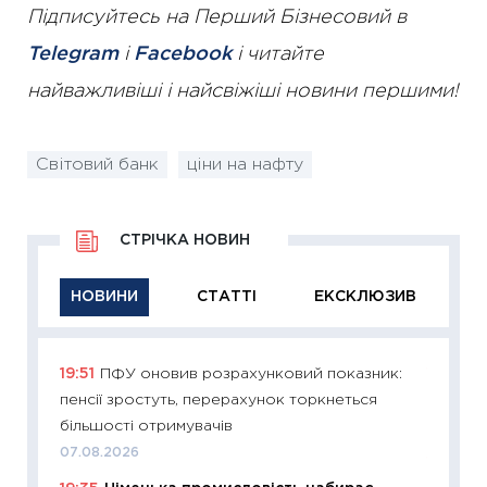
Підписуйтесь на Перший Бізнесовий в
Telegram
і
Facebook
і читайте
найважливіші і найсвіжіші новини першими!
Світовий банк
ціни на нафту
СТРІЧКА НОВИН
НОВИНИ
СТАТТІ
ЕКСКЛЮЗИВ
19:51
ПФУ оновив розрахунковий показник:
11:29
Як
пенсії зростуть, перерахунок торкнеться
інвест
більшості отримувачів
21.07.20
07.08.2026
11:26
Як