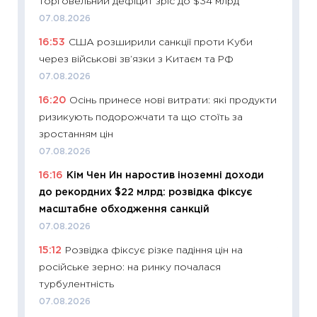
торговельний дефіцит зріс до $34 млрд
11:22
Ка
07.08.2026
що зав
16:53
США розширили санкції проти Куби
11.06.20
через військові зв’язки з Китаєм та РФ
11:27
До
07.08.2026
ціни зм
16:20
Осінь принесе нові витрати: які продукти
30.04.2
ризикують подорожчати та що стоїть за
11:32
Бі
зростанням цін
впевне
07.08.2026
поведін
16:16
Кім Чен Ин наростив іноземні доходи
27.04.2
до рекордних $22 млрд: розвідка фіксує
11:28
Чо
масштабне обходження санкцій
змінив
07.08.2026
2026 р
15:12
Розвідка фіксує різке падіння цін на
13.04.20
російське зерно: на ринку почалася
11:29
Ск
турбулентність
кошик 
07.08.2026
базово