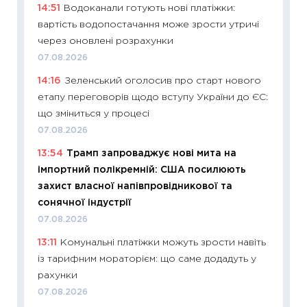
14:51
Водоканали готують нові платіжки:
оцінко
вартість водопостачання може зрости утричі
06.04.2
через оновлені розрахунки
11:24
Ск
07.08.2026
у 2026
14:16
Зеленський оголосив про старт нового
KSE до
етапу переговорів щодо вступу України до ЄС:
30.03.2
що зміниться у процесі
11:26
Зо
07.08.2026
купува
13:54
Трамп запроваджує нові мита на
12.03.20
імпортний полікремній: США посилюють
11:27
Ек
захист власної напівпровідникової та
змінило
сонячної індустрії
розвитк
07.08.2026
24.02.2
13:11
Комунальні платіжки можуть зрости навіть
11:26
Сп
із тарифним мораторієм: що саме додадуть у
2026: 
рахунки
ліквідн
07.08.2026
18.02.20