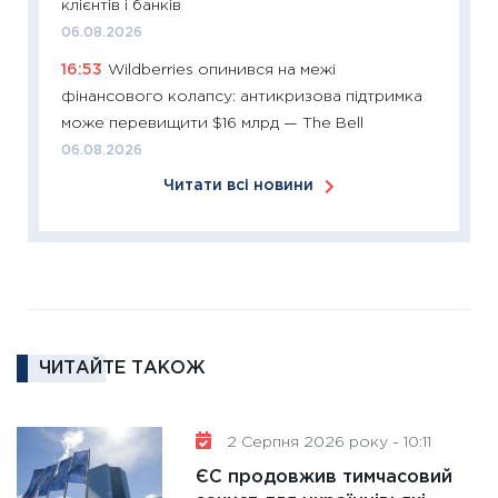
клієнтів і банків
розвитк
06.08.2026
24.02.2
16:53
Wildberries опинився на межі
11:26
Сп
фінансового колапсу: антикризова підтримка
2026: 
може перевищити $16 млрд — The Bell
ліквідн
06.08.2026
18.02.20
Читати всі новини
11:27
За
диктує
16.02.20
11:30
Ре
роль US
та зни
ЧИТАЙТЕ ТАКОЖ
30.01.20
11:30
Кр
роблять
2 Серпня 2026 року - 10:11
28.01.20
ЄС продовжив тимчасовий