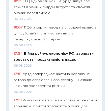
18:15
ТЕЦ відновили на 65%: уряд звітує про
змінив
захист II рівня, мільярдні витрати та ключові
2026 р
ризики перед зимою
13.04.20
06.08.2026
11:29
Ск
18:07
ПФУ з серпня вводить спрощені правила
кошик 
для субсидій і пільг: частину виплат
базово
перерахують до 24 серпня
оцінко
06.08.2026
06.04.2
17:54
Війна руйнує економіку РФ: зарплати
11:24
Ск
зростають, продуктивність падає
у 2026
06.08.2026
KSE до
17:51
Уряд попереджає: частина регіонів не
30.03.2
готова до опалювального сезону — названо
11:26
Зо
ключові проблеми та ризики
купува
06.08.2026
12.03.20
17:19
Коли зняття грошей із картки може стати
11:27
Ек
злочином: юристи пояснюють ризики для
змінило