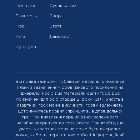
Політика
Суспільство
Економіка
Спорт
Події
Статті
Київ
Дайджест
Культура
Всі права захищені. Публікація матеріалів можлива
тільки з зазначенням обов'язкового посилання на
джерело: Fbc.biz.ua Матеріали сайту fbc.biz.ua
призначені для осіб старше 21 року (21+). Участь в
азартних іграх може викликати ігрову залежність.
Дотримуйтесь правил (принципів) відповідальної
гри. При виявленні перших ознак залежності
негайно зверніться до спеціаліста. Пам'ятайте, що
участь в азартних іграх не може бути джерелом
доходів або альтернативою роботі. Інформаційний