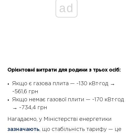
ad
Орієнтовні витрати для родини з трьох осіб:
Якщо є газова плита — ~130 кВт·год →
~561,6 грн
Якщо немає газової плити — ~170 кВт·год
→ ~734,4 грн
Нагадаємо, у Міністерстві енергетики
зазначають
, що стабільність тарифу — це