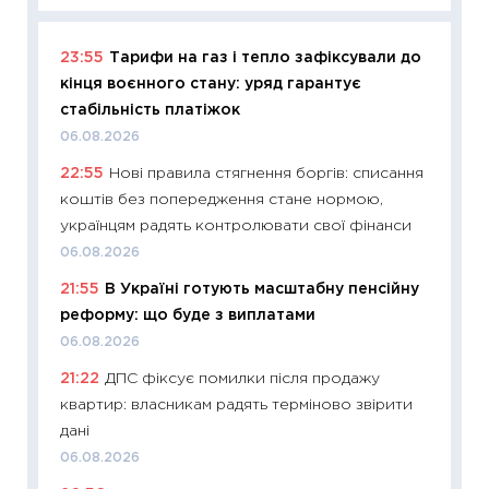
23:55
Тарифи на газ і тепло зафіксували до
11:29
Як
кінця воєнного стану: уряд гарантує
інвест
стабільність платіжок
21.07.20
06.08.2026
11:26
Як
22:55
Нові правила стягнення боргів: списання
ризики
коштів без попередження стане нормою,
облігац
українцям радять контролювати свої фінанси
08.07.2
06.08.2026
11:20
Ці
21:55
В Україні готують масштабну пенсійну
майбут
реформу: що буде з виплатами
01.07.2
06.08.2026
11:24
Пр
21:22
ДПС фіксує помилки після продажу
освіта 
квартир: власникам радять терміново звірити
29.06.2
дані
11:27
Вс
06.08.2026
топ уні