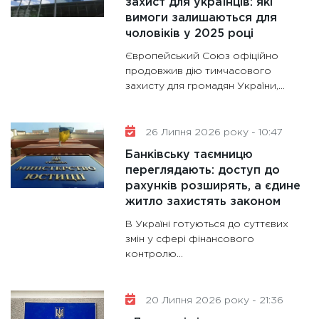
11:28
Де
захист для українців: які
вимоги залишаються для
гранто
чоловіків у 2025 році
13.01.20
Європейський Союз офіційно
11:30
Ст
продовжив дію тимчасового
майбут
захисту для громадян України,...
31.12.20
26 Липня 2026 року - 10:47
Банківську таємницю
переглядають: доступ до
рахунків розширять, а єдине
житло захистять законом
В Україні готуються до суттєвих
змін у сфері фінансового
контролю...
20 Липня 2026 року - 21:36