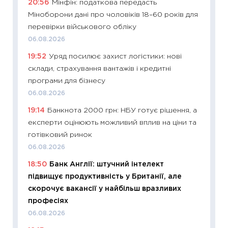
20:56
Мінфін: податкова передасть
абітурі
Міноборони дані про чоловіків 18–60 років для
23.06.2
перевірки військового обліку
11:29
До
06.08.2026
наспра
19:52
Уряд посилює захист логістики: нові
2027–2
склади, страхування вантажів і кредитні
19.06.20
програми для бізнесу
11:22
Ка
06.08.2026
що зав
19:14
Банкнота 2000 грн: НБУ готує рішення, а
11.06.20
експерти оцінюють можливий вплив на ціни та
11:27
До
готівковий ринок
ціни зм
06.08.2026
30.04.2
18:50
Банк Англії: штучний інтелект
11:32
Бі
підвищує продуктивність у Британії, але
впевне
скорочує вакансії у найбільш вразливих
поведін
професіях
27.04.2
06.08.2026
11:28
Чо