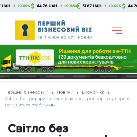
Skip
↑
↑
↑
44.76 UAH
51.67 UAH
44.76 UAH
+0.09%
+0.16%
+0.09%
to
content
Перший бізнесовий
Новини
Економіка
Світло без сюрпризів: тариф на електроенергію у серпні
залишиться стабільним
Світло без