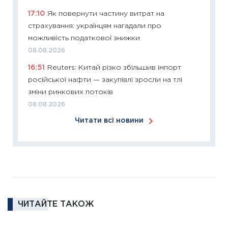
розвитк
17:10
Як повернути частину витрат на
24.02.2
страхування: українцям нагадали про
11:26
Сп
можливість податкової знижки
2026: 
08.08.2026
ліквідн
16:51
Reuters: Китай різко збільшив імпорт
18.02.20
російської нафти — закупівлі зросли на тлі
11:27
За
зміни ринкових потоків
диктує
08.08.2026
16.02.20
Читати всі новини
11:30
Ре
роль US
та зни
30.01.20
11:30
Кр
роблять
ЧИТАЙТЕ ТАКОЖ
28.01.20
11:28
Де