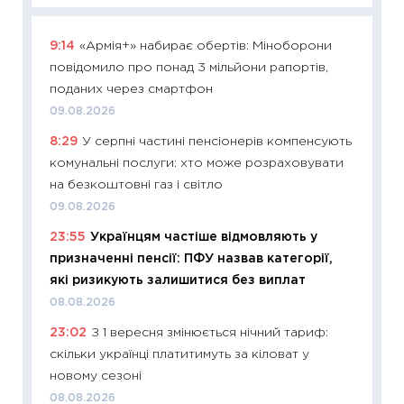
9:14
«Армія+» набирає обертів: Міноборони
11:29
Як
повідомило про понад 3 мільйони рапортів,
інвест
поданих через смартфон
21.07.20
09.08.2026
11:26
Як
8:29
У серпні частині пенсіонерів компенсують
ризики
комунальні послуги: хто може розраховувати
облігац
на безкоштовні газ і світло
08.07.2
09.08.2026
11:20
Ці
23:55
Українцям частіше відмовляють у
майбут
призначенні пенсії: ПФУ назвав категорії,
01.07.2
які ризикують залишитися без виплат
11:24
Пр
08.08.2026
освіта 
23:02
З 1 вересня змінюється нічний тариф:
29.06.2
скільки українці платитимуть за кіловат у
11:27
Вс
новому сезоні
топ уні
08.08.2026