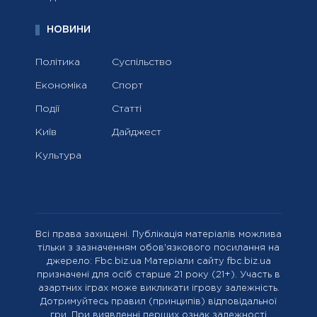
НОВИНИ
Політика
Суспільство
Економіка
Спорт
Події
Статті
Київ
Дайджест
Культура
Всі права захищені. Публікація матеріалів можлива
тільки з зазначенням обов'язкового посилання на
джерело: Fbc.biz.ua Матеріали сайту fbc.biz.ua
призначені для осіб старше 21 року (21+). Участь в
азартних іграх може викликати ігрову залежність.
Дотримуйтесь правил (принципів) відповідальної
гри. При виявленні перших ознак залежності