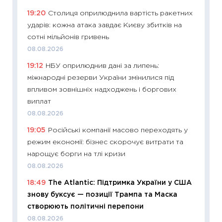
змінив
19:20
Столиця оприлюднила вартість ракетних
2026 р
ударів: кожна атака завдає Києву збитків на
13.04.20
сотні мільйонів гривень
11:29
Ск
08.08.2026
кошик 
19:12
НБУ оприлюднив дані за липень:
базово
міжнародні резерви України змінилися під
оцінко
впливом зовнішніх надходжень і боргових
06.04.2
виплат
11:24
Ск
08.08.2026
у 2026
19:05
Російські компанії масово переходять у
KSE до
режим економії: бізнес скорочує витрати та
30.03.2
нарощує борги на тлі кризи
11:26
Зо
08.08.2026
купува
18:49
The Atlantic: Підтримка України у США
12.03.20
знову буксує — позиції Трампа та Маска
11:27
Ек
створюють політичні перепони
змінило
08.08.2026