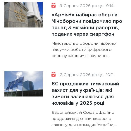
9 Серпня 2026 року - 9:14
гранто
13.01.20
«Армія+» набирає обертів:
Міноборони повідомило про
11:30
Ст
понад 3 мільйони рапортів,
майбут
поданих через смартфон
31.12.20
Міністерство оборони підбило
підсумки роботи цифрового
сервісу «Армія+» і заявило...
2 Серпня 2026 року - 10:11
ЄС продовжив тимчасовий
захист для українців: які
вимоги залишаються для
чоловіків у 2025 році
Європейський Союз офіційно
продовжив дію тимчасового
захисту для громадян України,...