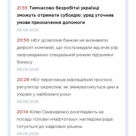
абітурі
21:55
Тимчасово безробітні українці
23.06.2
зможуть отримати субсидію: уряд уточнив
11:29
До
умови призначення допомоги
наспра
08.08.2026
2027–2
20:56
НБУ дозволив банкам не визнавати
19.06.20
дефолт компаній, що постраждали від атак рф:
11:22
Ка
запроваджено спеціальний режим підтримки
що зав
бізнесу
11.06.20
08.08.2026
11:27
До
20:28
НБУ переглянув інфляційний прогноз:
ціни зм
регулятор окреслив, як змінюватимуться ціни в
30.04.2
Україні у найближчі роки
11:32
Бі
08.08.2026
впевне
20:14
Юлію Свириденко розглядають на
поведін
посаду голови «Нафтогазу»: наглядова рада
27.04.2
готується до кадрових рішень
11:28
Чо
08.08.2026