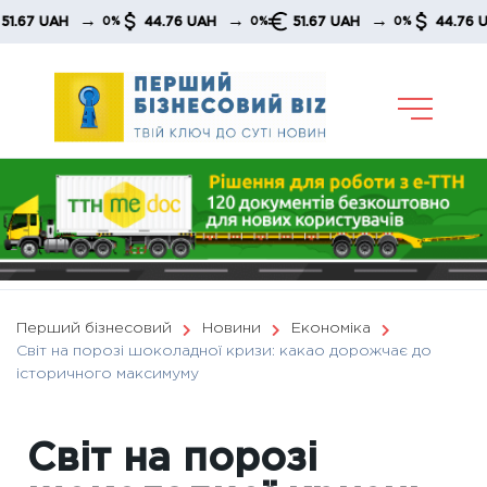
Skip
→
→
→
 UAH
44.76 UAH
51.67 UAH
44.76 UAH
0%
0%
0%
to
content
Перший бізнесовий
Новини
Економіка
Світ на порозі шоколадної кризи: какао дорожчає до
історичного максимуму
Світ на порозі